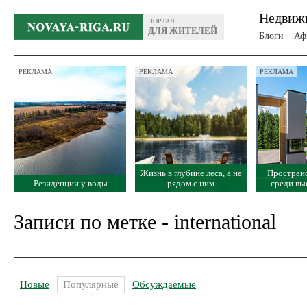
Недвиж
ПОРТАЛ
ДЛЯ ЖИТЕЛЕЙ
Блоги
Аф
РЕКЛАМА
РЕКЛАМА
РЕКЛАМА
Жизнь в глубине леса, а не
Простран
Резиденции у воды
рядом с ним
среди вы
Записи по метке - international
Новые
Популярные
Обсуждаемые