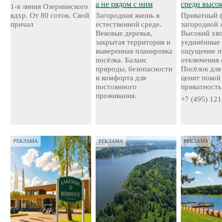
а не рядом с ним
среди высо
1-я линия Озернинского
вдхр. От 80 соток. Свой
Загородная жизнь в
Приватный 
причал
естественной среде.
загородной 
Вековые деревья,
Высокий хво
закрытая территория и
уединённые 
выверенная планировка
ощущение п
посёлка. Баланс
отключения 
природы, безопасности
Посёлок для 
и комфорта для
ценит покой
постоянного
приватность
проживания.
+7 (495) 121
РЕКЛАМА
РЕКЛАМА
РЕКЛАМА