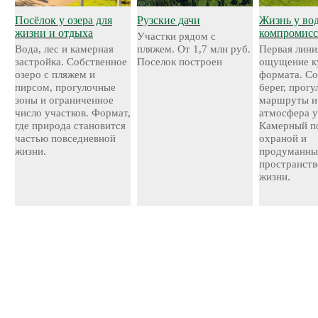
Посёлок у озера для
Рузские дачи
Жизнь у во
жизни и отдыха
компромисс
Участки рядом с
Вода, лес и камерная
пляжем. От 1,7 млн руб.
Первая лини
застройка. Собственное
Поселок построен
ощущение к
озеро с пляжем и
формата. С
пирсом, прогулочные
берег, прог
зоны и ограниченное
маршруты и
число участков. Формат,
атмосфера у
где природа становится
Камерный по
частью повседневной
охраной и
жизни.
продуманн
пространств
жизни.