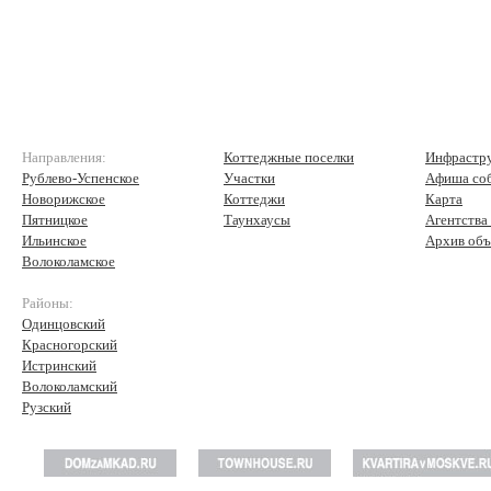
Направления:
Коттеджные поселки
Инфрастр
Рублево-Успенское
Участки
Афиша со
Новорижское
Коттеджи
Карта
Пятницкое
Таунхаусы
Агентства
Ильинское
Архив объ
Волоколамское
Районы:
Одинцовский
Красногорский
Истринский
Волоколамский
Рузский