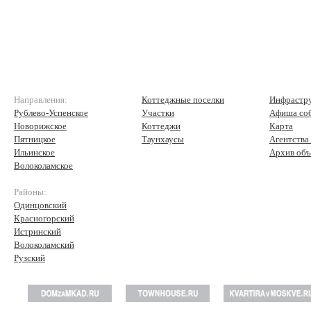
Направления:
Коттеджные поселки
Инфрастр
Рублево-Успенское
Участки
Афиша со
Новорижское
Коттеджи
Карта
Пятницкое
Таунхаусы
Агентства
Ильинское
Архив объ
Волоколамское
Районы:
Одинцовский
Красногорский
Истринский
Волоколамский
Рузский