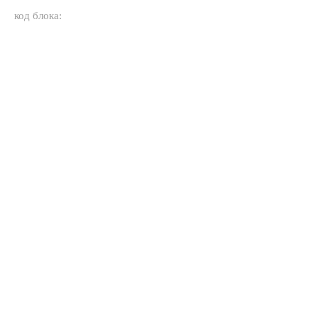
код блока: