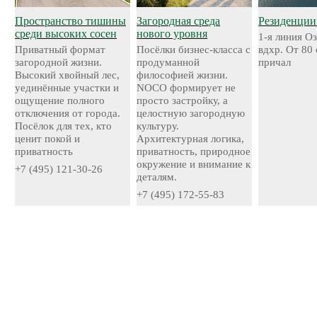
Пространство тишины
Загородная среда
Резиденции
среди высоких сосен
нового уровня
1-я линия О
Приватный формат
Посёлки бизнес-класса с
вдхр. От 80
загородной жизни.
продуманной
причал
Высокий хвойный лес,
философией жизни.
уединённые участки и
NOCO формирует не
ощущение полного
просто застройку, а
отключения от города.
целостную загородную
Посёлок для тех, кто
культуру.
ценит покой и
Архитектурная логика,
приватность
приватность, природное
окружение и внимание к
+7 (495) 121-30-26
деталям.
+7 (495) 172-55-83