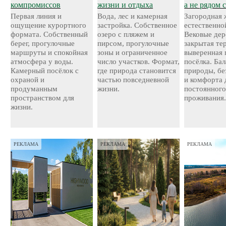
компромиссов
жизни и отдыха
а не рядом 
Первая линия и
Вода, лес и камерная
Загородная 
ощущение курортного
застройка. Собственное
естественно
формата. Собственный
озеро с пляжем и
Вековые дер
берег, прогулочные
пирсом, прогулочные
закрытая те
маршруты и спокойная
зоны и ограниченное
выверенная 
атмосфера у воды.
число участков. Формат,
посёлка. Ба
Камерный посёлок с
где природа становится
природы, бе
охраной и
частью повседневной
и комфорта 
продуманным
жизни.
постоянног
пространством для
проживания
жизни.
РЕКЛАМА
РЕКЛАМА
РЕКЛАМА