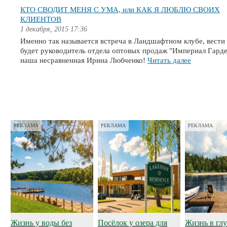
КТО СВОДИТ МЕНЯ С УМА, или КАК Я ЛЮБЛЮ СВОИХ
КЛИЕНТОВ
1 декабря, 2015 17:36
Именно так называется встреча в Ландшафтном клубе, вести
будет руководитель отдела оптовых продаж "Империал Гарде
наша несравненная Ирина Любченко!
Читать далее
РЕКЛАМА
РЕКЛАМА
РЕКЛАМА
Жизнь у воды без
Посёлок у озера для
Жизнь в глу