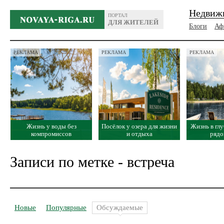
Недвиж
ПОРТАЛ
ДЛЯ ЖИТЕЛЕЙ
Блоги
Аф
РЕКЛАМА
РЕКЛАМА
РЕКЛАМА
Жизнь у воды без
Посёлок у озера для жизни
Жизнь в глу
компромиссов
и отдыха
рядо
Записи по метке - встреча
Новые
Популярные
Обсуждаемые