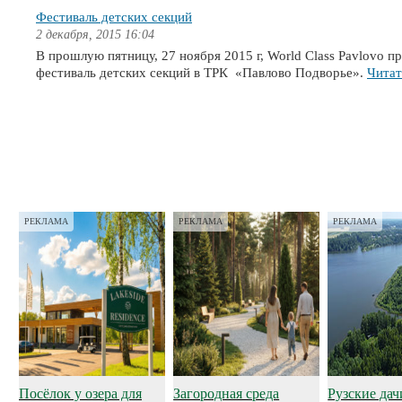
Фестиваль детских секций
2 декабря, 2015 16:04
В прошлую пятницу, 27 ноября 2015 г, ‪‎World Class Pavlovo п
фестиваль детских секций в ТРК ‪‎ «Павлово Подворье».
Читат
РЕКЛАМА
РЕКЛАМА
РЕКЛАМА
Посёлок у озера для
Загородная среда
Рузские дач