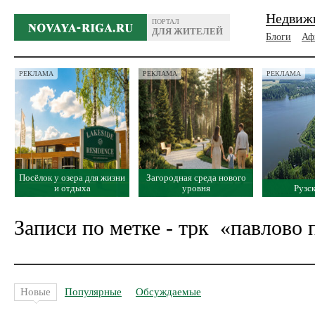
Недвиж
ПОРТАЛ
ДЛЯ ЖИТЕЛЕЙ
Блоги
Аф
РЕКЛАМА
РЕКЛАМА
РЕКЛАМА
Посёлок у озера для жизни
Загородная среда нового
и отдыха
уровня
Рузс
Записи по метке - трк ‪‎ «павлово
Новые
Популярные
Обсуждаемые