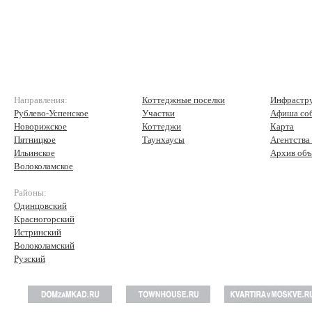
Направления:
Коттеджные поселки
Инфрастр
Рублево-Успенское
Участки
Афиша со
Новорижское
Коттеджи
Карта
Пятницкое
Таунхаусы
Агентства
Ильинское
Архив объ
Волоколамское
Районы:
Одинцовский
Красногорский
Истринский
Волоколамский
Рузский