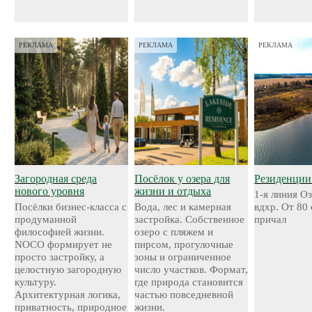
РЕКЛАМА
РЕКЛАМА
РЕКЛАМА
Загородная среда
Посёлок у озера для
Резиденции
нового уровня
жизни и отдыха
1-я линия О
Посёлки бизнес-класса с
Вода, лес и камерная
вдхр. От 80
продуманной
застройка. Собственное
причал
философией жизни.
озеро с пляжем и
NOCO формирует не
пирсом, прогулочные
просто застройку, а
зоны и ограниченное
целостную загородную
число участков. Формат,
культуру.
где природа становится
Архитектурная логика,
частью повседневной
приватность, природное
жизни.