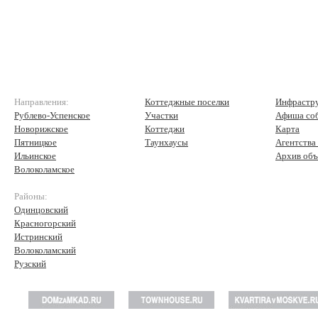
Направления:
Коттеджные поселки
Инфрастр
Рублево-Успенское
Участки
Афиша со
Новорижское
Коттеджи
Карта
Пятницкое
Таунхаусы
Агентства
Ильинское
Архив объ
Волоколамское
Районы:
Одинцовский
Красногорский
Истринский
Волоколамский
Рузский