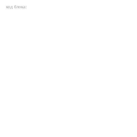
код блока: