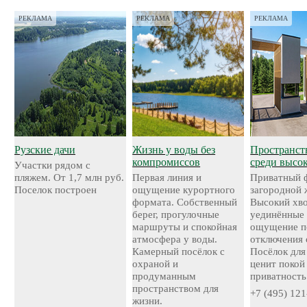
РЕКЛАМА
РЕКЛАМА
РЕКЛАМА
Рузские дачи
Жизнь у воды без
Пространст
компромиссов
среди высо
Участки рядом с
пляжем. От 1,7 млн руб.
Первая линия и
Приватный 
Поселок построен
ощущение курортного
загородной 
формата. Собственный
Высокий хво
берег, прогулочные
уединённые 
маршруты и спокойная
ощущение п
атмосфера у воды.
отключения 
Камерный посёлок с
Посёлок для 
охраной и
ценит покой
продуманным
приватность
пространством для
+7 (495) 121
жизни.