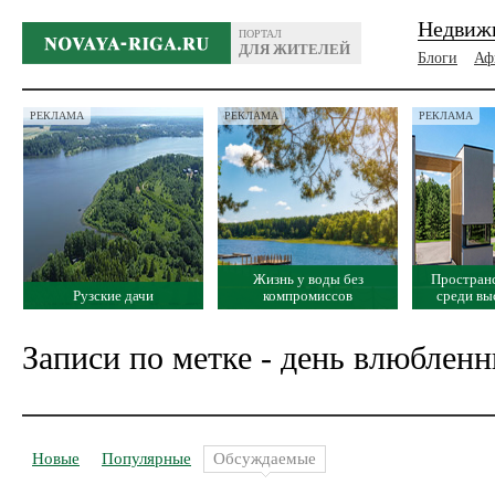
Недвиж
ПОРТАЛ
ДЛЯ ЖИТЕЛЕЙ
Блоги
Аф
РЕКЛАМА
РЕКЛАМА
РЕКЛАМА
Жизнь у воды без
Простран
Рузские дачи
компромиссов
среди вы
Записи по метке - день влюблен
Новые
Популярные
Обсуждаемые