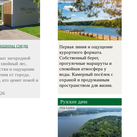
РЕКЛАМА
тишины среди
Первая линия и ощущение
курортного формата.
Собственный берег,
ат загородной
прогулочные маршруты и
 хвойный лес,
спокойная атмосфера у
стки и ощущение
воды. Камерный посёлок с
ния от города.
охраной и продуманным
, кто ценит покой и
пространством для жизни.
-26
Рузские дачи
РЕКЛАМА