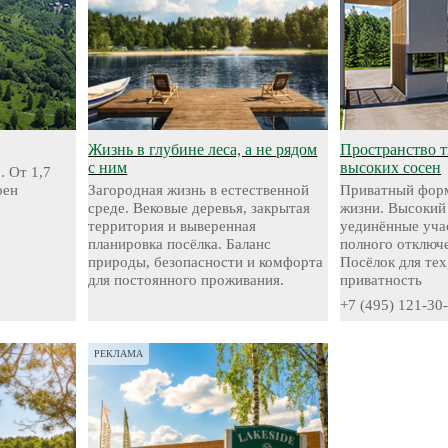
Жизнь в глубине леса, а не рядом
Пространство 
с ним
высоких сосен
. От 1,7
оен
Загородная жизнь в естественной
Приватный форм
среде. Вековые деревья, закрытая
жизни. Высокий
территория и выверенная
уединённые уча
планировка посёлка. Баланс
полного отключе
природы, безопасности и комфорта
Посёлок для тех
для постоянного проживания.
приватность
+7 (495) 121-30
РЕКЛАМА