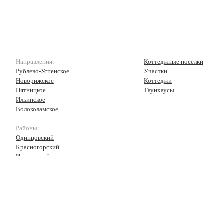
Направления:
Коттеджные поселки
Рублево-Успенское
Участки
Новорижское
Коттеджи
Пятницкое
Таунхаусы
Ильинское
Волоколамское
Районы:
Одинцовский
Красногорский
Истринский
Волоколамский
Рузский