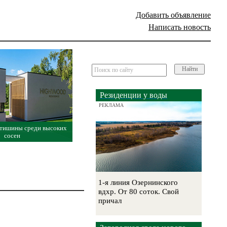
Добавить объявление
Написать новость
Найти
Резиденции у воды
РЕКЛАМА
 тишины среди высоких
сосен
1-я линия Озернинского
вдхр. От 80 соток. Свой
причал