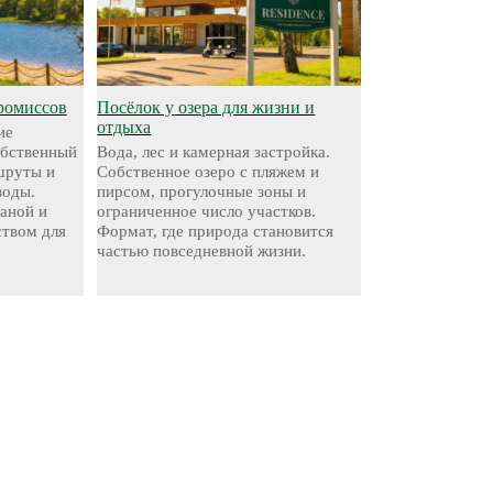
ромиссов
Посёлок у озера для жизни и
отдыха
ие
обственный
Вода, лес и камерная застройка.
шруты и
Собственное озеро с пляжем и
воды.
пирсом, прогулочные зоны и
аной и
ограниченное число участков.
твом для
Формат, где природа становится
частью повседневной жизни.