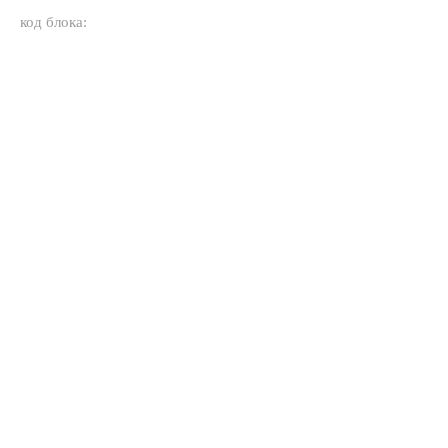
код блока: