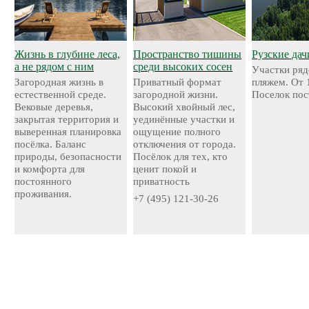
Жизнь в глубине леса,
Пространство тишины
Рузские дач
а не рядом с ним
среди высоких сосен
Участки ряд
Загородная жизнь в
Приватный формат
пляжем. От 
естественной среде.
загородной жизни.
Поселок пос
Вековые деревья,
Высокий хвойный лес,
закрытая территория и
уединённые участки и
выверенная планировка
ощущение полного
посёлка. Баланс
отключения от города.
природы, безопасности
Посёлок для тех, кто
и комфорта для
ценит покой и
постоянного
приватность
проживания.
+7 (495) 121-30-26