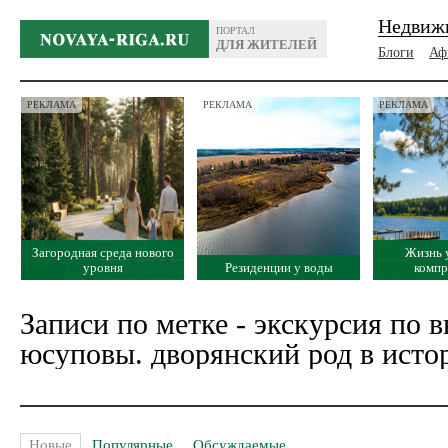
Недвиж
ПОРТАЛ
ДЛЯ ЖИТЕЛЕЙ
Блоги
Аф
РЕКЛАМА
РЕКЛАМА
РЕКЛАМА
Загородная среда нового
Жизнь 
уровня
Резиденции у воды
комп
Записи по метке - экскурсия по в
юсуповы. дворянский род в исто
Новые
Популярные
Обсуждаемые