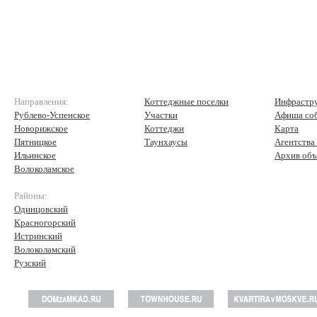
Направления:
Коттеджные поселки
Инфрастр
Рублево-Успенское
Участки
Афиша со
Новорижское
Коттеджи
Карта
Пятницкое
Таунхаусы
Агентства
Ильинское
Архив объ
Волоколамское
Районы:
Одинцовский
Красногорский
Истринский
Волоколамский
Рузский