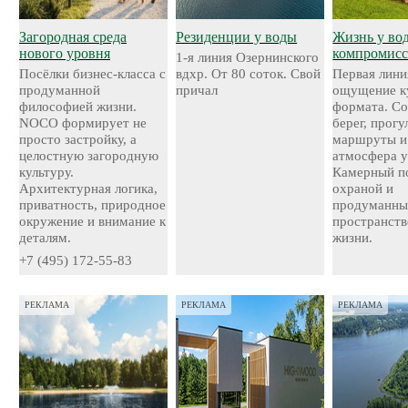
Загородная среда
Резиденции у воды
Жизнь у во
нового уровня
компромисс
1-я линия Озернинского
Посёлки бизнес-класса с
вдхр. От 80 соток. Свой
Первая лини
продуманной
причал
ощущение к
философией жизни.
формата. С
NOCO формирует не
берег, прог
просто застройку, а
маршруты и
целостную загородную
атмосфера у
культуру.
Камерный по
Архитектурная логика,
охраной и
приватность, природное
продуманн
окружение и внимание к
пространств
деталям.
жизни.
+7 (495) 172-55-83
РЕКЛАМА
РЕКЛАМА
РЕКЛАМА