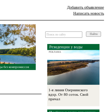
Добавить объявление
Написать новость
Найти
Резиденции у воды
РЕКЛАМА
ды без компромиссов
1-я линия Озернинского
вдхр. От 80 соток. Свой
причал