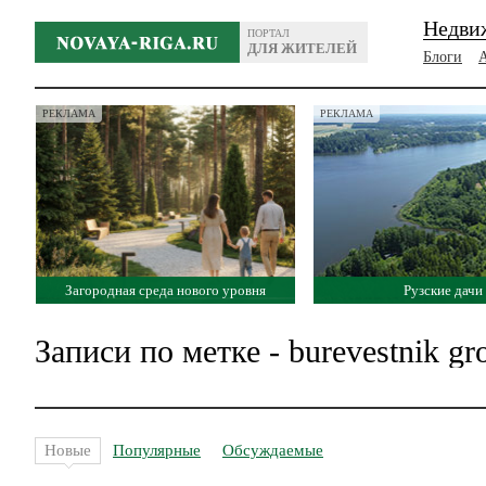
Недви
ПОРТАЛ
ДЛЯ ЖИТЕЛЕЙ
Блоги
РЕКЛАМА
РЕКЛАМА
Загородная среда нового уровня
Рузские дачи
Записи по метке - burevestnik gr
Новые
Популярные
Обсуждаемые