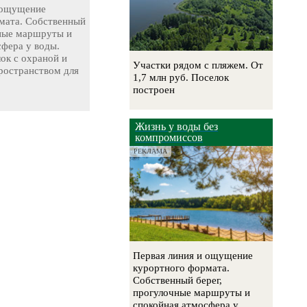
 ощущение
мата. Собственный
чные маршруты и
сфера у воды.
ок с охраной и
Участки рядом с пляжем. От
остранством для
1,7 млн руб. Поселок
построен
Жизнь у воды без
компромиссов
РЕКЛАМА
Первая линия и ощущение
курортного формата.
Собственный берег,
прогулочные маршруты и
спокойная атмосфера у