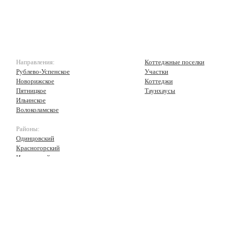
Направления:
Коттеджные поселки
Рублево-Успенское
Участки
Новорижское
Коттеджи
Пятницкое
Таунхаусы
Ильинское
Волоколамское
Районы:
Одинцовский
Красногорский
Истринский
Волоколамский
Рузский