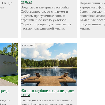
отдыха
. От 1,7
Первая линия и
оен
Вода, лес и камерная застройка.
курортного фор
Собственное озеро с пляжем и
берег, прогуло
пирсом, прогулочные зоны и
спокойная атмо
ограниченное число участков.
Камерный посёл
Формат, где природа становится
продуманным пр
частью повседневной жизни.
жизни.
РЕКЛАМА
среди
Жизнь в глубине леса, а не рядом
с ним
родной
Загородная жизнь в естественной
 лес,
среде. Вековые деревья, закрытая