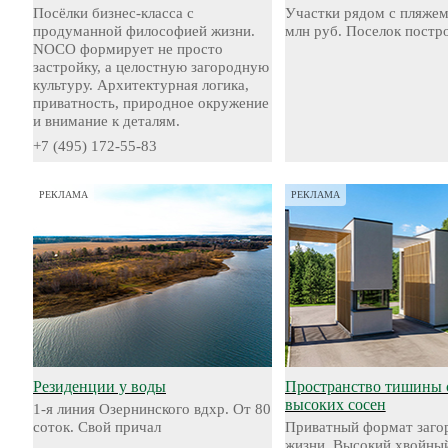
Посёлки бизнес-класса с
Участки рядом с пляжем
продуманной философией жизни.
млн руб. Поселок постр
NOCO формирует не просто
застройку, а целостную загородную
культуру. Архитектурная логика,
приватность, природное окружение
и внимание к деталям.
+7 (495) 172-55-83
РЕКЛАМА
РЕКЛАМА
Резиденции у воды
Пространство тишины 
высоких сосен
1-я линия Озернинского вдхр. От 80
соток. Свой причал
Приватный формат заго
жизни. Высокий хвойный