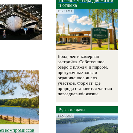
Посёлок у озера для жизни
и отдыха
РЕКЛАМА
Вода, лес и камерная
застройка. Собственное
озеро с пляжем и пирсом,
прогулочные зоны и
ограниченное число
участков. Формат, где
природа становится частью
повседневной жизни.
Рузские дачи
РЕКЛАМА
без компромиссов