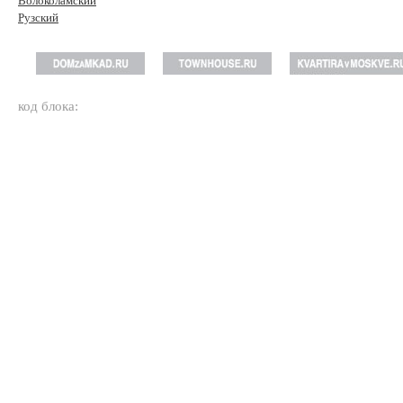
Волоколамский
Рузский
код блока: