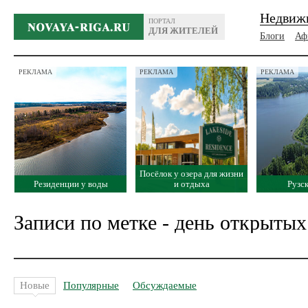
Недвиж
ПОРТАЛ
ДЛЯ ЖИТЕЛЕЙ
Блоги
Аф
РЕКЛАМА
РЕКЛАМА
РЕКЛАМА
Посёлок у озера для жизни
Резиденции у воды
и отдыха
Рузс
Записи по метке - день открытых
Новые
Популярные
Обсуждаемые