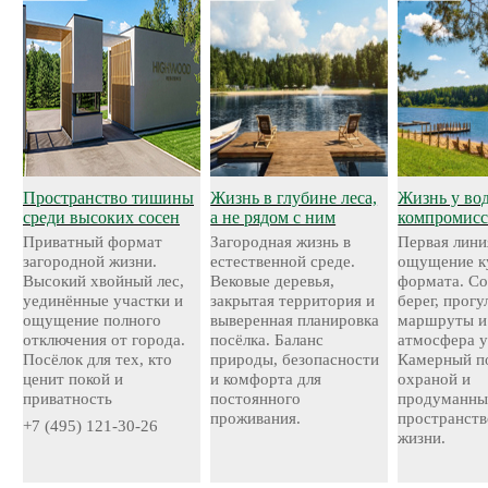
Пространство тишины
Жизнь в глубине леса,
Жизнь у во
среди высоких сосен
а не рядом с ним
компромисс
Приватный формат
Загородная жизнь в
Первая лини
загородной жизни.
естественной среде.
ощущение к
Высокий хвойный лес,
Вековые деревья,
формата. С
уединённые участки и
закрытая территория и
берег, прог
ощущение полного
выверенная планировка
маршруты и
отключения от города.
посёлка. Баланс
атмосфера у
Посёлок для тех, кто
природы, безопасности
Камерный по
ценит покой и
и комфорта для
охраной и
приватность
постоянного
продуманн
проживания.
пространств
+7 (495) 121-30-26
жизни.