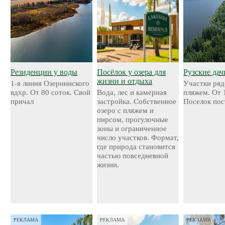
Резиденции у воды
Посёлок у озера для
Рузские дач
жизни и отдыха
1-я линия Озернинского
Участки ряд
вдхр. От 80 соток. Свой
Вода, лес и камерная
пляжем. От 
причал
застройка. Собственное
Поселок пос
озеро с пляжем и
пирсом, прогулочные
зоны и ограниченное
число участков. Формат,
где природа становится
частью повседневной
жизни.
РЕКЛАМА
РЕКЛАМА
РЕКЛАМА