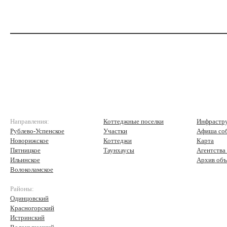
Направления:
Коттеджные поселки
Инфрастр
Рублево-Успенское
Участки
Афиша со
Новорижское
Коттеджи
Карта
Пятницкое
Таунхаусы
Агентства
Ильинское
Архив объ
Волоколамское
Районы:
Одинцовский
Красногорский
Истринский