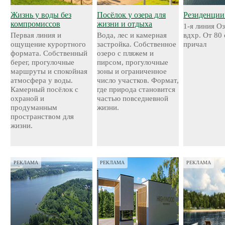
Жизнь у воды без
Посёлок у озера для
Резиденции
компромиссов
жизни и отдыха
1-я линия О
Первая линия и
Вода, лес и камерная
вдхр. От 80
ощущение курортного
застройка. Собственное
причал
формата. Собственный
озеро с пляжем и
берег, прогулочные
пирсом, прогулочные
маршруты и спокойная
зоны и ограниченное
атмосфера у воды.
число участков. Формат,
Камерный посёлок с
где природа становится
охраной и
частью повседневной
продуманным
жизни.
пространством для
жизни.
РЕКЛАМА
РЕКЛАМА
РЕКЛАМА