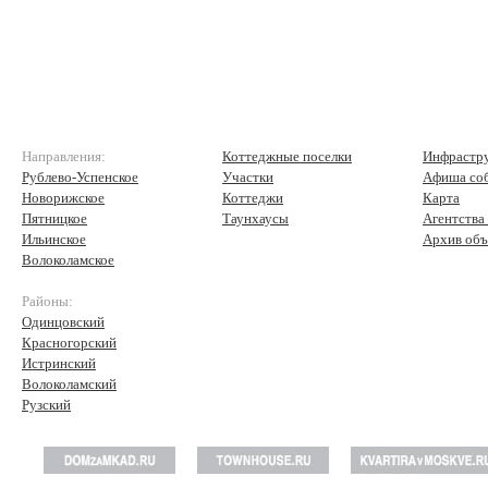
Направления:
Коттеджные поселки
Инфрастр
Рублево-Успенское
Участки
Афиша со
Новорижское
Коттеджи
Карта
Пятницкое
Таунхаусы
Агентства
Ильинское
Архив объ
Волоколамское
Районы:
Одинцовский
Красногорский
Истринский
Волоколамский
Рузский