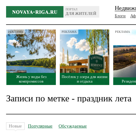
Недвиж
ПОРТАЛ
ДЛЯ ЖИТЕЛЕЙ
Блоги
Аф
РЕКЛАМА
РЕКЛАМА
РЕКЛАМА
Жизнь у воды без
Посёлок у озера для жизни
компромиссов
и отдыха
Резиден
Записи по метке - праздник лета
Новые
Популярные
Обсуждаемые