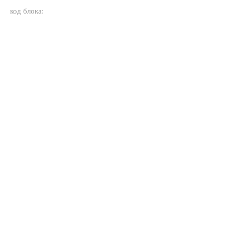
код блока: