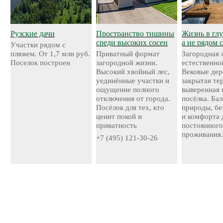
Рузские дачи
Пространство тишины
Жизнь в глу
среди высоких сосен
а не рядом 
Участки рядом с
пляжем. От 1,7 млн руб.
Приватный формат
Загородная 
Поселок построен
загородной жизни.
естественно
Высокий хвойный лес,
Вековые дер
уединённые участки и
закрытая те
ощущение полного
выверенная 
отключения от города.
посёлка. Ба
Посёлок для тех, кто
природы, бе
ценит покой и
и комфорта 
приватность
постоянног
проживания
+7 (495) 121-30-26