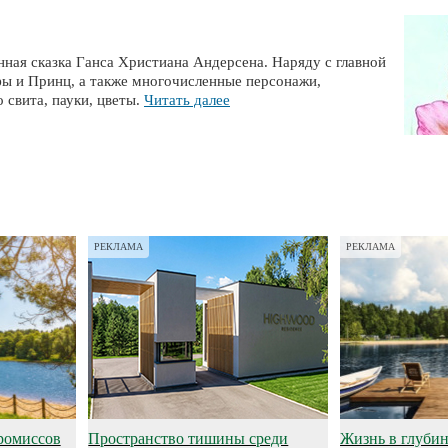
ная сказка Ганса Христиана Андерсена. Наряду с главной
фы и Принц, а также многочисленные персонажи,
 свита, пауки, цветы.
Читать далее
РЕКЛАМА
РЕКЛАМА
ромиссов
Пространство тишины среди
Жизнь в глубине