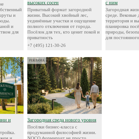
высоких сосен
с ним
ие
обственный
Приватный формат загородной
Загородная жизн
шруты и
жизни. Высокий хвойный лес,
среде. Вековые 
воды.
уединённые участки и ощущение
территория и в
аной и
полного отключения от города.
планировка посё
твом для
Посёлок для тех, кто ценит покой и
природы, безоп
приватность
для постоянног
+7 (495) 121-30-26
РЕКЛАМА
зни и
Загородная среда нового уровня
Посёлки бизнес-класса с
стройка.
продуманной философией жизни.
яжем и
NOCO формирует не просто