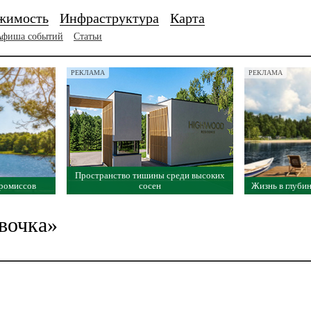
жимость
Инфраструктура
Карта
Афиша событий
Статьи
РЕКЛАМА
РЕКЛАМА
Пространство тишины среди высоких
промиссов
сосен
Жизнь в глубин
вочка»