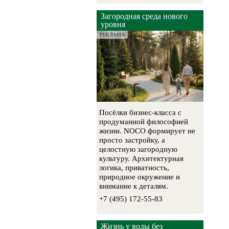
Загородная среда нового
уровня
РЕКЛАМА
Посёлки бизнес-класса с
продуманной философией
жизни. NOCO формирует не
просто застройку, а
целостную загородную
культуру. Архитектурная
логика, приватность,
природное окружение и
внимание к деталям.
+7 (495) 172-55-83
Жизнь у воды без