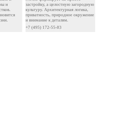
ны и
застройку, а целостную загородную
стков.
культуру. Архитектурная логика,
ановится
приватность, природное окружение
зни.
и внимание к деталям.
+7 (495) 172-55-83