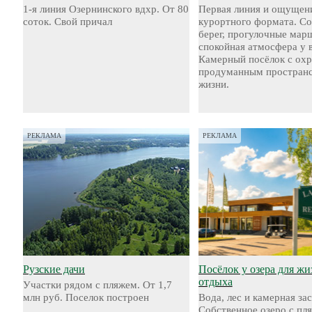
1-я линия Озернинского вдхр. От 80
Первая линия и ощущен
соток. Свой причал
курортного формата. С
берег, прогулочные мар
спокойная атмосфера у 
Камерный посёлок с охр
продуманным пространс
жизни.
РЕКЛАМА
РЕКЛАМА
Рузские дачи
Посёлок у озера для жи
отдыха
Участки рядом с пляжем. От 1,7
млн руб. Поселок построен
Вода, лес и камерная за
Собственное озеро с пл