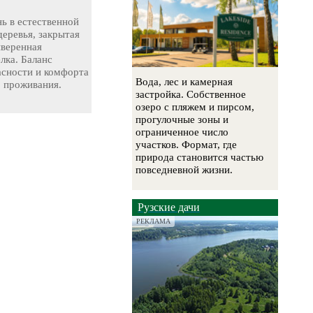
ь в естественной
деревья, закрытая
ыверенная
лка. Баланс
асности и комфорта
Вода, лес и камерная
о проживания.
застройка. Собственное
озеро с пляжем и пирсом,
прогулочные зоны и
ограниченное число
участков. Формат, где
природа становится частью
повседневной жизни.
Рузские дачи
РЕКЛАМА