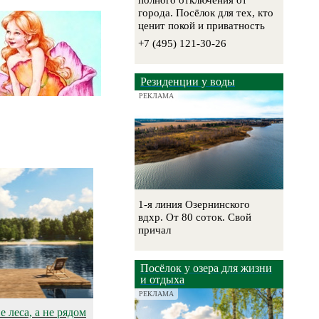
полного отключения от
города. Посёлок для тех, кто
ценит покой и приватность
+7 (495) 121-30-26
Резиденции у воды
РЕКЛАМА
1-я линия Озернинского
вдхр. От 80 соток. Свой
причал
Посёлок у озера для жизни
и отдыха
РЕКЛАМА
 леса, а не рядом