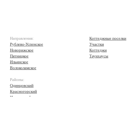
Направления:
Коттеджные поселки
Рублево-Успенское
Участки
Новорижское
Коттеджи
Пятницкое
Таунхаусы
Ильинское
Волоколамское
Районы:
Одинцовский
Красногорский
Истринский
Волоколамский
Рузский