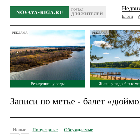
Недви
ПОРТАЛ
ДЛЯ ЖИТЕЛЕЙ
Блоги
РЕКЛАМА
РЕКЛАМА
Резиденции у воды
Жизнь у воды без ком
Записи по метке - балет «дюймо
Новые
Популярные
Обсуждаемые