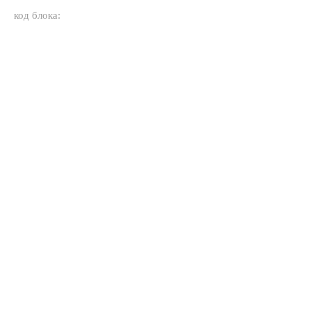
код блока: