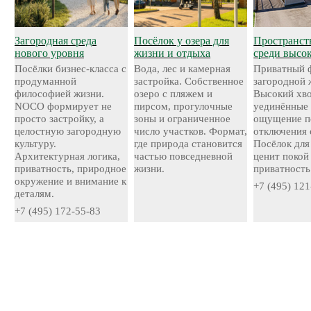
Загородная среда
Посёлок у озера для
Пространст
нового уровня
жизни и отдыха
среди высо
Посёлки бизнес-класса с
Вода, лес и камерная
Приватный 
продуманной
застройка. Собственное
загородной 
философией жизни.
озеро с пляжем и
Высокий хво
NOCO формирует не
пирсом, прогулочные
уединённые 
просто застройку, а
зоны и ограниченное
ощущение п
целостную загородную
число участков. Формат,
отключения 
культуру.
где природа становится
Посёлок для 
Архитектурная логика,
частью повседневной
ценит покой
приватность, природное
жизни.
приватность
окружение и внимание к
+7 (495) 121
деталям.
+7 (495) 172-55-83