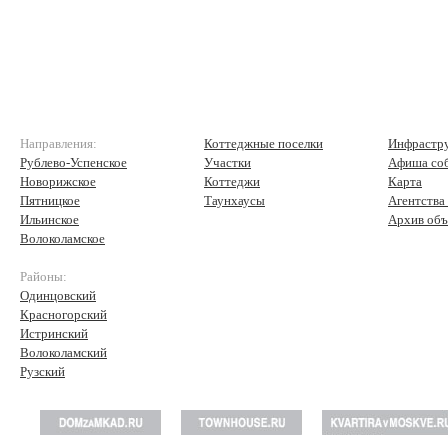
Направления:
Коттеджные поселки
Инфрастр
Рублево-Успенское
Участки
Афиша со
Новорижское
Коттеджи
Карта
Пятницкое
Таунхаусы
Агентства
Ильинское
Архив объ
Волоколамское
Районы:
Одинцовский
Красногорский
Истринский
Волоколамский
Рузский