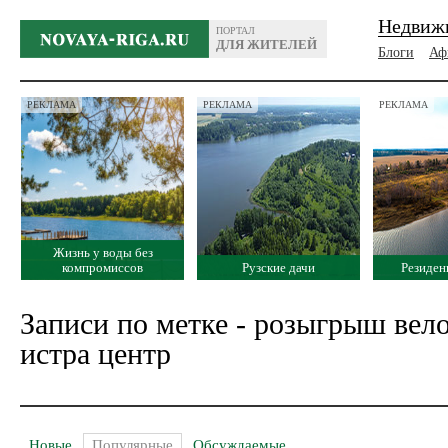
Недвиж
ПОРТАЛ
ДЛЯ ЖИТЕЛЕЙ
Блоги
Аф
РЕКЛАМА
РЕКЛАМА
РЕКЛАМА
Жизнь у воды без
компромиссов
Рузские дачи
Резиден
Записи по метке - розыгрыш велос
истра центр
Новые
Популярные
Обсуждаемые