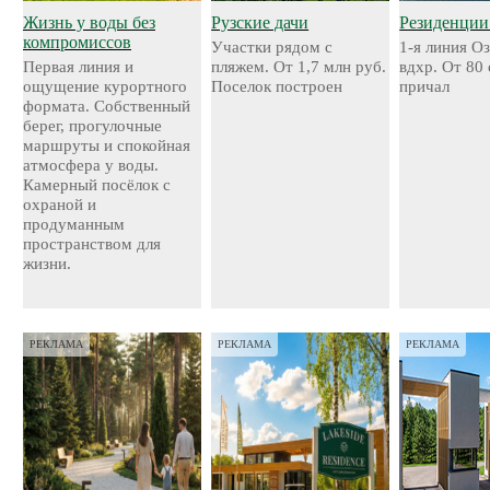
Жизнь у воды без
Рузские дачи
Резиденции
компромиссов
Участки рядом с
1-я линия О
Первая линия и
пляжем. От 1,7 млн руб.
вдхр. От 80
ощущение курортного
Поселок построен
причал
формата. Собственный
берег, прогулочные
маршруты и спокойная
атмосфера у воды.
Камерный посёлок с
охраной и
продуманным
пространством для
жизни.
РЕКЛАМА
РЕКЛАМА
РЕКЛАМА