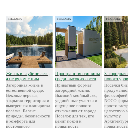
РЕКЛАМА
РЕКЛАМА
РЕКЛАМА
Жизнь в глубине леса,
Пространство тишины
Загородная 
а не рядом с ним
среди высоких сосен
нового уро
Загородная жизнь в
Приватный формат
Посёлки биз
естественной среде.
загородной жизни.
продуманно
Вековые деревья,
Высокий хвойный лес,
философией
закрытая территория и
уединённые участки и
NOCO форми
выверенная планировка
ощущение полного
просто застр
посёлка. Баланс
отключения от города.
целостную 
природы, безопасности
Посёлок для тех, кто
культуру.
и комфорта для
ценит покой и
Архитектурн
постоянного
приватность
приватность