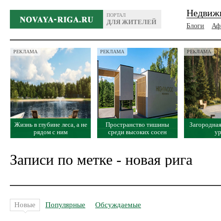
Недвиж
ПОРТАЛ
ДЛЯ ЖИТЕЛЕЙ
Блоги
Аф
РЕКЛАМА
РЕКЛАМА
РЕКЛАМА
Жизнь в глубине леса, а не
Пространство тишины
Загородная
рядом с ним
среди высоких сосен
у
Записи по метке - новая рига
Новые
Популярные
Обсуждаемые