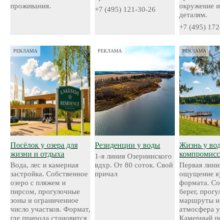
проживания.
окружение и
+7 (495) 121-30-26
деталям.
+7 (495) 172
РЕКЛАМА
РЕКЛАМА
РЕКЛАМА
Посёлок у озера для
Резиденции у воды
Жизнь у во
жизни и отдыха
компромисс
1-я линия Озернинского
Вода, лес и камерная
вдхр. От 80 соток. Свой
Первая лини
застройка. Собственное
причал
ощущение к
озеро с пляжем и
формата. С
пирсом, прогулочные
берег, прог
зоны и ограниченное
маршруты и
число участков. Формат,
атмосфера у
где природа становится
Камерный по