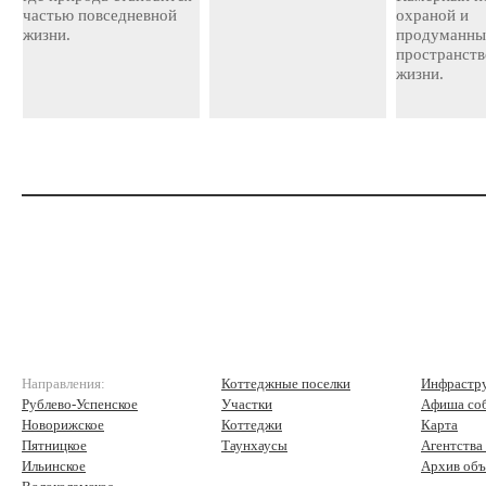
частью повседневной
охраной и
жизни.
продуманн
пространств
жизни.
Направления:
Коттеджные поселки
Инфрастр
Рублево-Успенское
Участки
Афиша со
Новорижское
Коттеджи
Карта
Пятницкое
Таунхаусы
Агентства
Ильинское
Архив объ