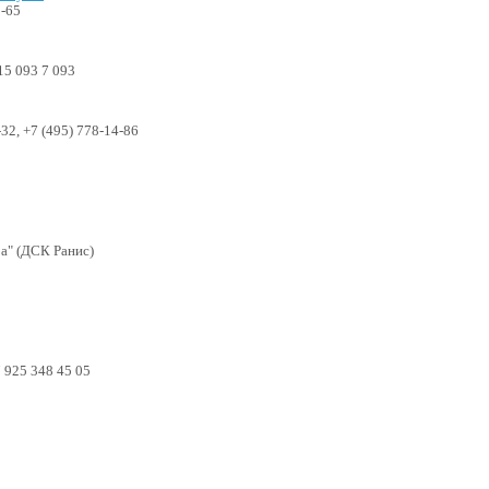
5-65
15 093 7 093
32, +7 (495) 778-14-86
ра" (ДСК Ранис)
 925 348 45 05