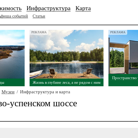
жимость
Инфраструктура
Карта
Афиша событий
Статьи
РЕКЛАМА
РЕКЛАМА
Пространство
оды
Жизнь в глубине леса, а не рядом с ним
Музеи
/
Инфраструктура и карта
во-успенском шоссе