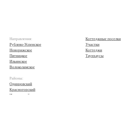
Направления:
Коттеджные поселки
Рублево-Успенское
Участки
Новорижское
Коттеджи
Пятницкое
Таунхаусы
Ильинское
Волоколамское
Районы:
Одинцовский
Красногорский
Истринский
Волоколамский
Рузский