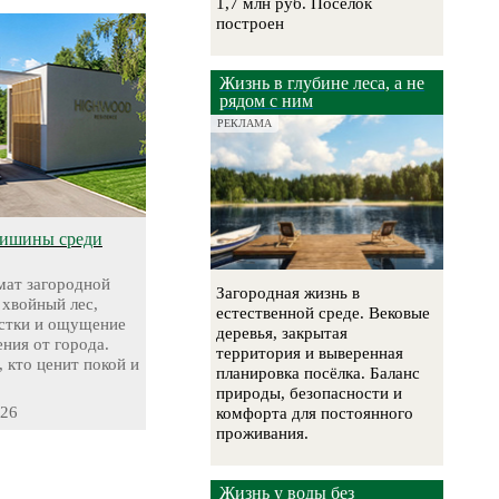
1,7 млн руб. Поселок
построен
Жизнь в глубине леса, а не
рядом с ним
РЕКЛАМА
тишины среди
ат загородной
Загородная жизнь в
 хвойный лес,
естественной среде. Вековые
стки и ощущение
деревья, закрытая
ния от города.
территория и выверенная
, кто ценит покой и
планировка посёлка. Баланс
природы, безопасности и
-26
комфорта для постоянного
проживания.
Жизнь у воды без