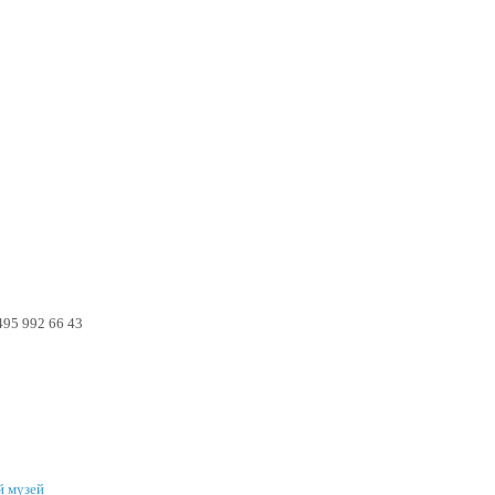
495 992 66 43
й музей