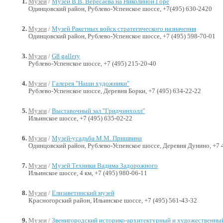
Музеи
/
Музей В.В. Вересаева на Николиной Горе
Одинцовский район, Рублево-Успенское шоссе, +7(495) 630-2420
Музеи
/
Музей Ракетных войск стратегического назначения
Одинцовский район, Рублево-Успенское шоссе, +7 (495) 598-70-01
Музеи
/
G8 gallery
Рублево-Успенское шоссе, +7 (495) 215-20-40
Музеи
/
Галерея "Наши художники"
Рублево-Успенское шоссе, Деревня Борки, +7 (495) 634-22-22
Музеи
/
Выставочный зал "Гридчинхолл"
Ильинское шоссе, +7 (495) 635-02-22
Музеи
/
Музей-усадьба М.М. Пришвина
Одинцовский район, Рублево-Успенское шоссе, Деревня Дунино, +7 
Музеи
/
Музей Техники Вадима Задорожного
Ильинское шоссе, 4 км, +7 (495) 980-06-11
Музеи
/
Елизаветинский музей
Красногорский район, Ильинское шоссе, +7 (495) 561-43-32
Музеи
/
Звенигородский историко-архитектурный и художественны