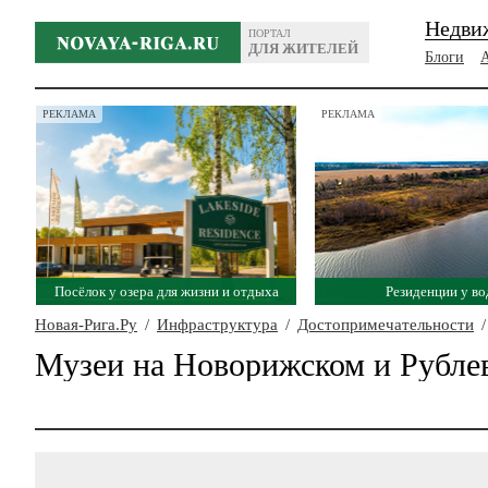
Недви
ПОРТАЛ
ДЛЯ ЖИТЕЛЕЙ
Блоги
РЕКЛАМА
РЕКЛАМА
Посёлок у озера для жизни и отдыха
Резиденции у в
Новая-Рига.Ру
/
Инфраструктура
/
Достопримечательности
/
Музеи на Новорижском и Рубле