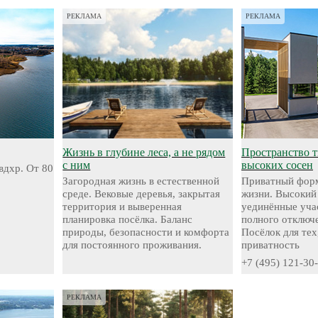
РЕКЛАМА
РЕКЛАМА
Жизнь в глубине леса, а не рядом
Пространство 
с ним
высоких сосен
вдхр. От 80
Загородная жизнь в естественной
Приватный форм
среде. Вековые деревья, закрытая
жизни. Высокий
территория и выверенная
уединённые уча
планировка посёлка. Баланс
полного отключе
природы, безопасности и комфорта
Посёлок для тех
для постоянного проживания.
приватность
+7 (495) 121-30
РЕКЛАМА