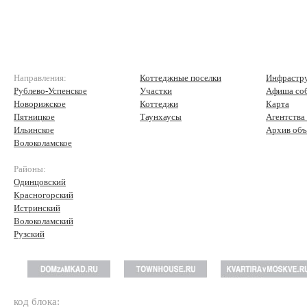
Направления:
Коттеджные поселки
Инфрастр
Рублево-Успенское
Участки
Афиша со
Новорижское
Коттеджи
Карта
Пятницкое
Таунхаусы
Агентства
Ильинское
Архив объ
Волоколамское
Районы:
Одинцовский
Красногорский
Истринский
Волоколамский
Рузский
код блока: