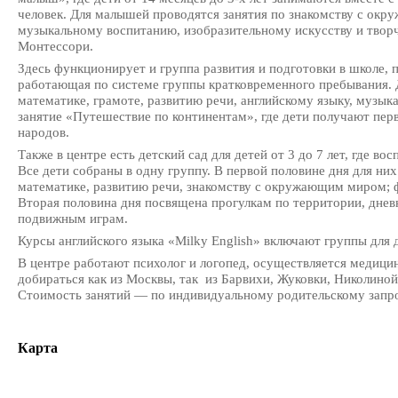
человек. Для малышей проводятся занятия по знакомству с ок
музыкальному воспитанию, изобразительному искусству и творче
Монтессори.
Здесь функционирует и группа развития и подготовки в школе, п
работающая по системе группы кратковременного пребывания. 
математике, грамоте, развитию речи, английскому языку, музык
занятие «Путешествие по континентам», где дети получают пер
народов.
Также в центре есть детский сад для детей от 3 до 7 лет, где во
Все дети собраны в одну группу. В первой половине дня для них
математике, развитию речи, знакомству с окружающим миром; ф
Вторая половина дня посвящена прогулкам по территории, днев
подвижным играм.
Курсы английского языка «Milky English» включают группы для дет
В центре работают психолог и логопед, осуществляется медици
добираться как из Москвы, так из Барвихи, Жуковки, Николиной
Стоимость занятий — по индивидуальному родительскому запро
Карта