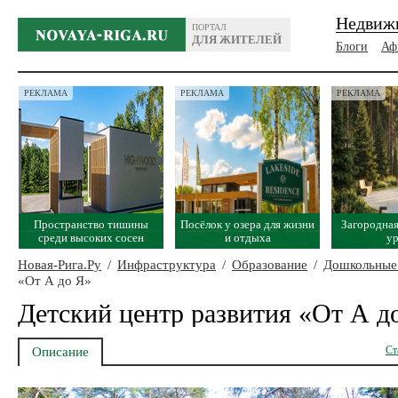
Недвиж
ПОРТАЛ
ДЛЯ ЖИТЕЛЕЙ
Блоги
Аф
РЕКЛАМА
РЕКЛАМА
РЕКЛАМА
Пространство тишины
Посёлок у озера для жизни
Загородная
среди высоких сосен
и отдыха
у
Новая-Рига.Ру
/
Инфраструктура
/
Образование
/
Дошкольные
«От А до Я»
Детский центр развития «От А д
Ст
Описание