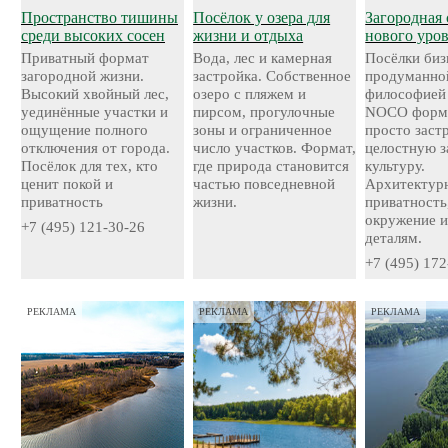
Пространство тишины
Посёлок у озера для
Загородная 
среди высоких сосен
жизни и отдыха
нового уро
Приватный формат
Вода, лес и камерная
Посёлки биз
загородной жизни.
застройка. Собственное
продуманно
Высокий хвойный лес,
озеро с пляжем и
философией
уединённые участки и
пирсом, прогулочные
NOCO форми
ощущение полного
зоны и ограниченное
просто застр
отключения от города.
число участков. Формат,
целостную 
Посёлок для тех, кто
где природа становится
культуру.
ценит покой и
частью повседневной
Архитектурн
приватность
жизни.
приватность
окружение и
+7 (495) 121-30-26
деталям.
+7 (495) 172
РЕКЛАМА
РЕКЛАМА
РЕКЛАМА