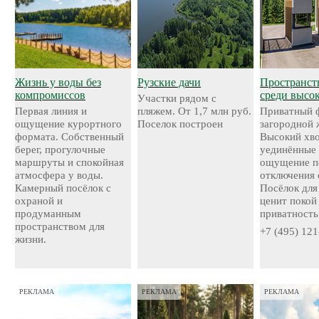
Жизнь у воды без
Рузские дачи
Пространст
компромиссов
среди высо
Участки рядом с
Первая линия и
пляжем. От 1,7 млн руб.
Приватный 
ощущение курортного
Поселок построен
загородной 
формата. Собственный
Высокий хво
берег, прогулочные
уединённые 
маршруты и спокойная
ощущение п
атмосфера у воды.
отключения 
Камерный посёлок с
Посёлок для 
охраной и
ценит покой
продуманным
приватность
пространством для
+7 (495) 121
жизни.
РЕКЛАМА
РЕКЛАМА
РЕКЛАМА