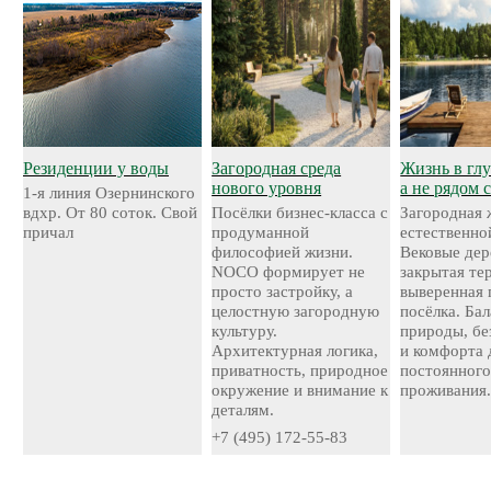
Резиденции у воды
Загородная среда
Жизнь в глу
нового уровня
а не рядом 
1-я линия Озернинского
вдхр. От 80 соток. Свой
Посёлки бизнес-класса с
Загородная 
причал
продуманной
естественно
философией жизни.
Вековые дер
NOCO формирует не
закрытая те
просто застройку, а
выверенная 
целостную загородную
посёлка. Ба
культуру.
природы, бе
Архитектурная логика,
и комфорта 
приватность, природное
постоянног
окружение и внимание к
проживания
деталям.
+7 (495) 172-55-83