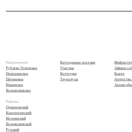
Направления:
Коттеджные поселки
Инфрастр
Рублево-Успенское
Участки
Афиша со
Новорижское
Коттеджи
Карта
Пятницкое
Таунхаусы
Агентства
Ильинское
Архив объ
Волоколамское
Районы:
Одинцовский
Красногорский
Истринский
Волоколамский
Рузский