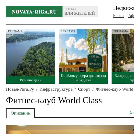
Недвиж
ПОРТАЛ
ДЛЯ ЖИТЕЛЕЙ
Блоги
Аф
РЕКЛАМА
РЕКЛАМА
РЕКЛАМА
Посёлок у озера для жизни
Загородная
Рузские дачи
и отдыха
у
Новая-Рига.Ру
/
Инфраструктура
/
Спорт
/
Фитнес-клуб World 
Фитнес-клуб World Class
Ст
Описание