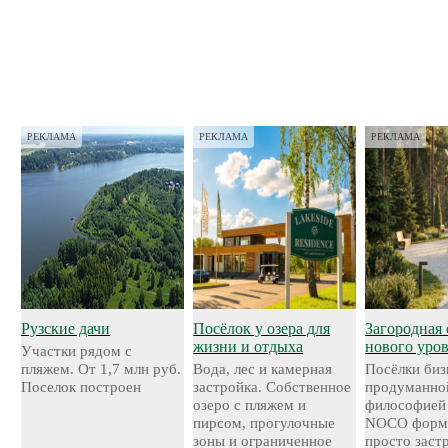
РЕКЛАМА
РЕКЛАМА
РЕКЛАМА
Рузские дачи
Посёлок у озера для
Загородная 
жизни и отдыха
нового уро
Участки рядом с
пляжем. От 1,7 млн руб.
Вода, лес и камерная
Посёлки биз
Поселок построен
застройка. Собственное
продуманно
озеро с пляжем и
философией
пирсом, прогулочные
NOCO форми
зоны и ограниченное
просто застр