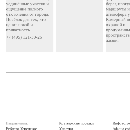
уединённые участки и
берег, прог
ощущение полного
маршруты и
отключения от города.
атмосфера у
Посёлок для тех, кто
Камерный по
ценит покой и
охраной и
приватность
продуманн
пространств
+7 (495) 121-30-26
жизни.
Направления:
Коттеджные поселки
Инфрастр
Рублево-Успенское
Участки
Афиша со