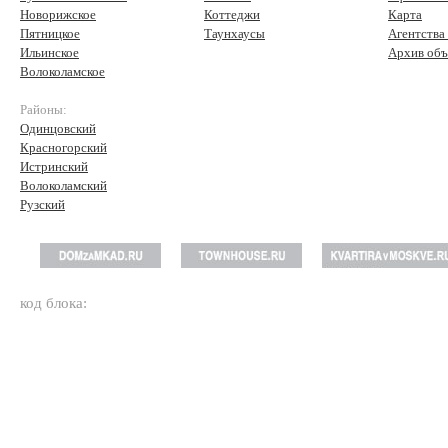
Новорижское
Коттеджи
Карта
Пятницкое
Таунхаусы
Агентства
Ильинское
Архив объ
Волоколамское
Районы:
Одинцовский
Красногорский
Истринский
Волоколамский
Рузский
код блока: