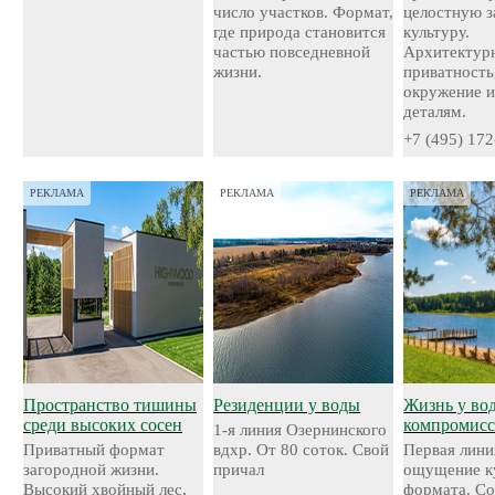
число участков. Формат,
целостную 
где природа становится
культуру.
частью повседневной
Архитектурн
жизни.
приватность
окружение и
деталям.
+7 (495) 172
РЕКЛАМА
РЕКЛАМА
РЕКЛАМА
Пространство тишины
Резиденции у воды
Жизнь у во
среди высоких сосен
компромисс
1-я линия Озернинского
Приватный формат
вдхр. От 80 соток. Свой
Первая лини
загородной жизни.
причал
ощущение к
Высокий хвойный лес,
формата. С