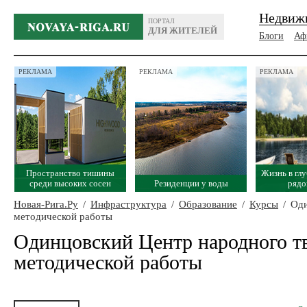
Недвиж
ПОРТАЛ
ДЛЯ ЖИТЕЛЕЙ
Блоги
Аф
РЕКЛАМА
РЕКЛАМА
РЕКЛАМА
Пространство тишины
Жизнь в глу
среди высоких сосен
Резиденции у воды
рядо
Новая-Рига.Ру
/
Инфраструктура
/
Образование
/
Курсы
/
Оди
методической работы
Одинцовский Центр народного тв
методической работы