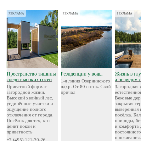
РЕКЛАМА
РЕКЛАМА
РЕКЛАМА
Пространство тишины
Резиденции у воды
Жизнь в глу
среди высоких сосен
а не рядом 
1-я линия Озернинского
Приватный формат
вдхр. От 80 соток. Свой
Загородная 
загородной жизни.
причал
естественно
Высокий хвойный лес,
Вековые дер
уединённые участки и
закрытая те
ощущение полного
выверенная 
отключения от города.
посёлка. Ба
Посёлок для тех, кто
природы, бе
ценит покой и
и комфорта 
приватность
постоянног
проживания
+7 (495) 121-30-26