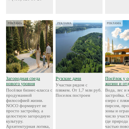
РЕКЛАМА
РЕКЛАМА
РЕКЛАМА
Загородная среда
Рузские дачи
Посёлок у о
нового уровня
жизни и от
Участки рядом с
Посёлки бизнес-класса с
пляжем. От 1,7 млн руб.
Вода, лес и
продуманной
Поселок построен
застройка. 
философией жизни.
озеро с пля
NOCO формирует не
пирсом, про
просто застройку, а
зоны и огра
целостную загородную
число участ
культуру.
где природа
Архитектурная логика,
частью повс