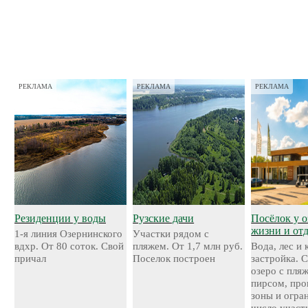
РЕКЛАМА
РЕКЛАМА
РЕКЛАМА
Резиденции у воды
Рузские дачи
Посёлок у о
жизни и от
1-я линия Озернинского
Участки рядом с
вдхр. От 80 соток. Свой
пляжем. От 1,7 млн руб.
Вода, лес и
причал
Поселок построен
застройка. 
озеро с пля
пирсом, про
зоны и огра