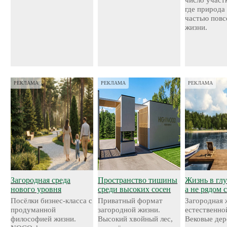
число участ
где природа
частью повс
жизни.
РЕКЛАМА
РЕКЛАМА
РЕКЛАМА
Загородная среда
Пространство тишины
Жизнь в глу
нового уровня
среди высоких сосен
а не рядом 
Посёлки бизнес-класса с
Приватный формат
Загородная 
продуманной
загородной жизни.
естественно
философией жизни.
Высокий хвойный лес,
Вековые дер