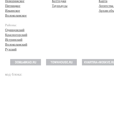
Новорижское
Коттеджи
Карта
Пятницкое
Таунхаусы
Агентства
Ильинское
Архив объ
Волоколамское
Районы:
Одинцовский
Красногорский
Истринский
Волоколамский
Рузский
код блока: