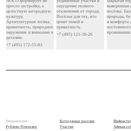
NOCO формирует не
уединённые участки и
закрытая те
просто застройку, а
ощущение полного
выверенная 
целостную загородную
отключения от города.
посёлка. Ба
культуру.
Посёлок для тех, кто
природы, бе
Архитектурная логика,
ценит покой и
и комфорта 
приватность, природное
приватность
постоянног
окружение и внимание к
проживания
+7 (495) 121-30-26
деталям.
+7 (495) 172-55-83
Направления:
Коттеджные поселки
Инфрастр
Рублево-Успенское
Участки
Афиша со