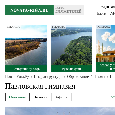
Недвиж
ПОРТАЛ
ДЛЯ ЖИТЕЛЕЙ
Блоги
Аф
РЕКЛАМА
РЕКЛАМА
РЕКЛАМА
Посёлок у о
Резиденции у воды
Рузские дачи
и 
Новая-Рига.Ру
/
Инфраструктура
/
Образование
/
Школы
/
Пав
Павловская гимназия
Ст
Описание
Новости
Афиша