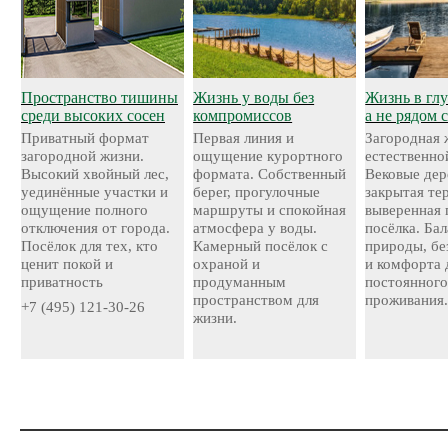
Пространство тишины
Жизнь у воды без
Жизнь в глу
среди высоких сосен
компромиссов
а не рядом 
Приватный формат
Первая линия и
Загородная 
загородной жизни.
ощущение курортного
естественно
Высокий хвойный лес,
формата. Собственный
Вековые дер
уединённые участки и
берег, прогулочные
закрытая те
ощущение полного
маршруты и спокойная
выверенная 
отключения от города.
атмосфера у воды.
посёлка. Ба
Посёлок для тех, кто
Камерный посёлок с
природы, бе
ценит покой и
охраной и
и комфорта 
приватность
продуманным
постоянног
пространством для
проживания
+7 (495) 121-30-26
жизни.