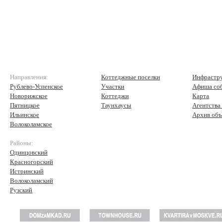
Направления:
Коттеджные поселки
Инфрастр
Рублево-Успенское
Участки
Афиша со
Новорижское
Коттеджи
Карта
Пятницкое
Таунхаусы
Агентства
Ильинское
Архив объ
Волоколамское
Районы:
Одинцовский
Красногорский
Истринский
Волоколамский
Рузский