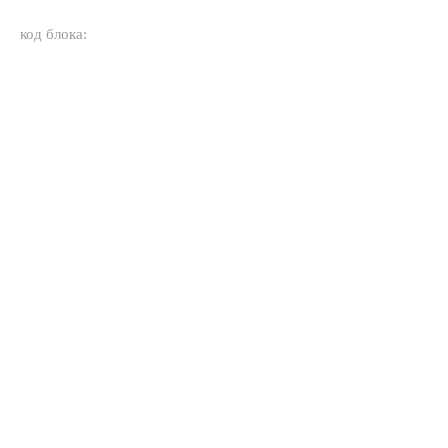
код блока: