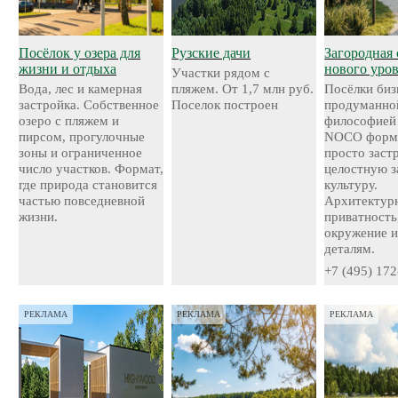
Посёлок у озера для
Рузские дачи
Загородная 
жизни и отдыха
нового уро
Участки рядом с
Вода, лес и камерная
пляжем. От 1,7 млн руб.
Посёлки биз
застройка. Собственное
Поселок построен
продуманно
озеро с пляжем и
философией
пирсом, прогулочные
NOCO форми
зоны и ограниченное
просто застр
число участков. Формат,
целостную 
где природа становится
культуру.
частью повседневной
Архитектурн
жизни.
приватность
окружение и
деталям.
+7 (495) 172
РЕКЛАМА
РЕКЛАМА
РЕКЛАМА