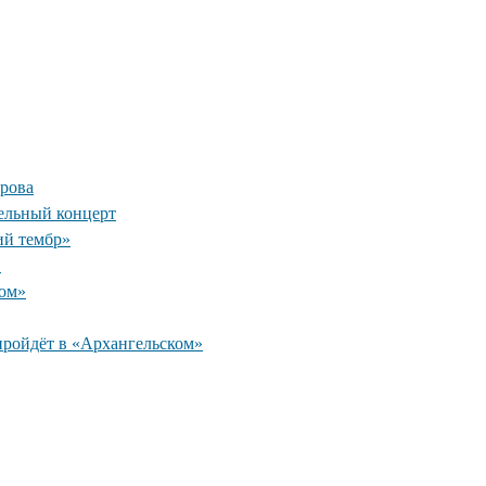
рова
ельный концерт
ий тембр»
»
ком»
пройдёт в «Архангельском»