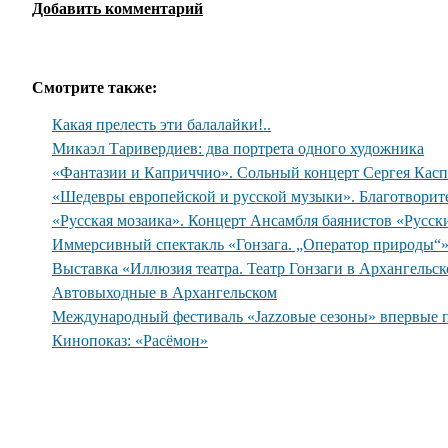
Добавить комментарий
Смотрите также:
Какая прелесть эти балалайки!..
Микаэл Таривердиев: два портрета одного художника
«Фантазии и Каприччио». Сольный концерт Сергея Касп
«Шедевры европейской и русской музыки». Благотворит
«Русская мозаика». Концерт Ансамбля баянистов «Русск
Иммерсивный спектакль «Гонзага. „Оператор природы“
Выставка «Иллюзия театра. Театр Гонзаги в Архангельс
Автовыходные в Архангельском
Международный фестиваль «Jazzовые сезоны» впервые 
Кинопоказ: «Расёмон»