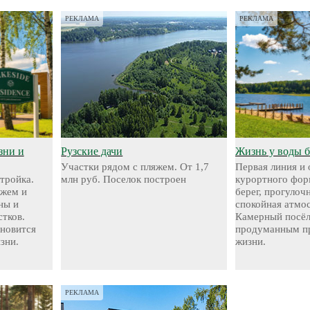
РЕКЛАМА
РЕКЛАМА
зни и
Рузские дачи
Жизнь у воды 
Участки рядом с пляжем. От 1,7
Первая линия и
стройка.
млн руб. Поселок построен
курортного фор
яжем и
берег, прогуло
ны и
спокойная атмо
стков.
Камерный посёл
ановится
продуманным пр
зни.
жизни.
РЕКЛАМА