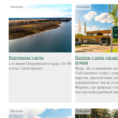
РЕКЛАМА
РЕКЛАМА
Резиденции у воды
Посёлок у озера для жи
отдыха
1-я линия Озернинского вдхр. От 80
соток. Свой причал
Вода, лес и камерная за
Собственное озеро с пл
пирсом, прогулочные зо
ограниченное число уча
Формат, где природа ст
частью повседневной жи
РЕКЛАМА
РЕКЛАМА