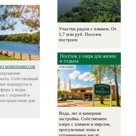
Участки рядом с пляжем. От
1,7 млн руб. Поселок
построен
Посёлок у озера для жизни
и отдыха
без компромиссов
РЕКЛАМА
 ощущение
мата. Собственный
чные маршруты и
сфера у воды.
ок с охраной и
остранством для
Вода, лес и камерная
застройка. Собственное
озеро с пляжем и пирсом,
прогулочные зоны и
ограниченное число