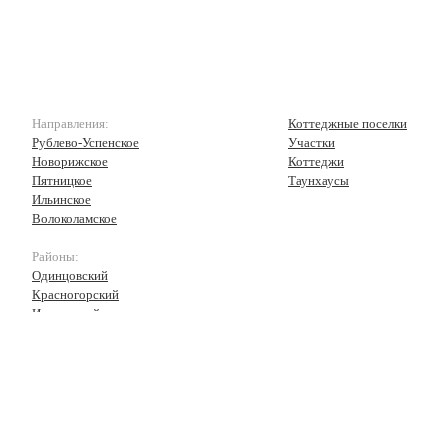
Направления:
Коттеджные поселки
Рублево-Успенское
Участки
Новорижское
Коттеджи
Пятницкое
Таунхаусы
Ильинское
Волоколамское
Районы:
Одинцовский
Красногорский
Истринский
Волоколамский
Рузский