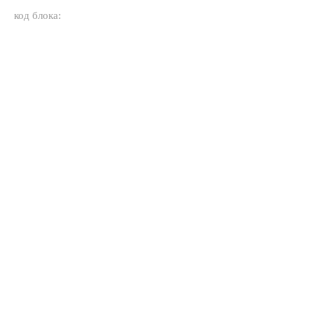
код блока: