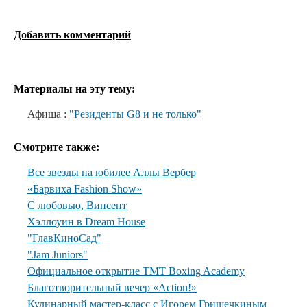
Добавить комментарий
Материалы на эту тему:
Афиша :
"Резиденты G8 и не только"
Смотрите также:
Все звезды на юбилее Аллы Вербер
«Барвиха Fashion Show»
С любовью, Винсент
Хэллоуин в Dream House
"ГлавКиноСад"
"Jam Juniors"
Официальное открытие TMT Boxing Academy
Благотворительный вечер «Action!»
Кулинарный мастер-класс с Игорем Гришечкиным