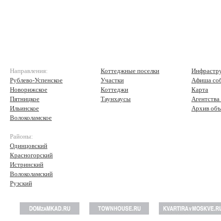
Направления:
Коттеджные поселки
Инфрастр
Рублево-Успенское
Участки
Афиша со
Новорижское
Коттеджи
Карта
Пятницкое
Таунхаусы
Агентства
Ильинское
Архив объ
Волоколамское
Районы:
Одинцовский
Красногорский
Истринский
Волоколамский
Рузский