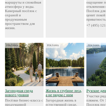
маршруты и спокойная
ощущение п
атмосфера у воды.
отключения 
Камерный посёлок с
Посёлок для 
охраной и
ценит покой
продуманным
приватность
пространством для
+7 (495) 121
жизни.
РЕКЛАМА
РЕКЛАМА
РЕКЛАМА
Загородная среда
Жизнь в глубине леса,
Рузские дач
нового уровня
а не рядом с ним
Участки ряд
Посёлки бизнес-класса с
Загородная жизнь в
пляжем. От 
продуманной
естественной среде.
Поселок пос