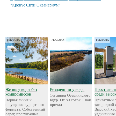
"Крокус Сити Океанариум"
РЕКЛАМА
РЕКЛАМА
РЕКЛАМА
Жизнь у воды без
Резиденции у воды
Пространст
компромиссов
среди высо
1-я линия Озернинского
Первая линия и
вдхр. От 80 соток. Свой
Приватный 
ощущение курортного
причал
загородной 
формата. Собственный
Высокий хво
берег, прогулочные
уединённые 