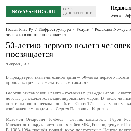
Недвиж
ПОРТАЛ
ДЛЯ ЖИТЕЛЕЙ
Блоги
Аф
Новая-Рига.Ру
/
Инфраструктура
/
Услуги
/
Редакция Novaya-
человека в космос посвящается
50-летию первого полета человек
посвящается
8 апреля, 2011
В преддверии знаменательной даты – 50-летия первого полета 
прошла встреча с замечательными людьми.
Георгий Михайлович Гречко - космонавт, дважды Герой Советск
детства увлекался коллекционированием марок. В числе личных
полёт на космическом корабле «Союз-17» в карманном кл
изображением академика Сергея Павловича Королёва.
Магомед Омарович Толбоев - лётчик-испытатель, Герой Рос
Московского округа внутренних войск МВД России, депутат Гос
В 1983-1994 прошёл полный курс подготовки в Центре подго