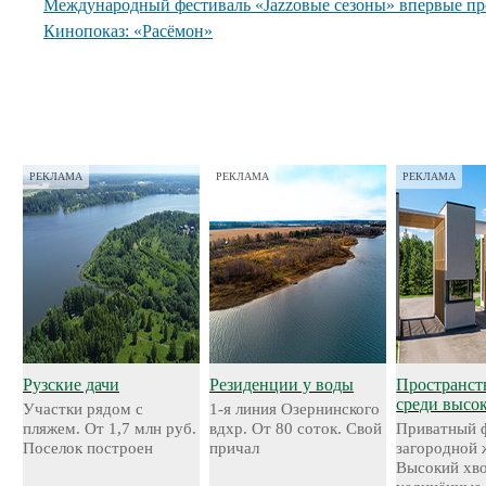
Международный фестиваль «Jazzовые сезоны» впервые пр
Кинопоказ: «Расёмон»
РЕКЛАМА
РЕКЛАМА
РЕКЛАМА
Рузские дачи
Резиденции у воды
Пространст
среди высо
Участки рядом с
1-я линия Озернинского
пляжем. От 1,7 млн руб.
вдхр. От 80 соток. Свой
Приватный 
Поселок построен
причал
загородной 
Высокий хво