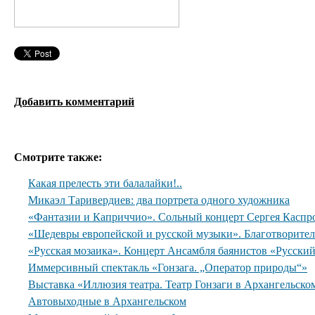
Добавить комментарий
Смотрите также:
Какая прелесть эти балалайки!..
Микаэл Таривердиев: два портрета одного художника
«Фантазии и Каприччио». Сольный концерт Сергея Каспр
«Шедевры европейской и русской музыки». Благотворите
«Русская мозаика». Концерт Ансамбля баянистов «Русски
Иммерсивный спектакль «Гонзага. „Оператор природы“»
Выставка «Иллюзия театра. Театр Гонзаги в Архангельско
Автовыходные в Архангельском