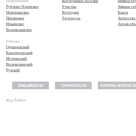
Направления:
Коттеджные поселки
Инфрастр
Рублево-Успенское
Участки
Афиша со
Новорижское
Коттеджи
Карта
Пятницкое
Таунхаусы
Агентства
Ильинское
Архив объ
Волоколамское
Районы:
Одинцовский
Красногорский
Истринский
Волоколамский
Рузский
код блока: