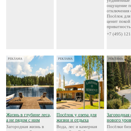
уединённые 
ощущение п
отключения 
Посёлок для 
ценит покой
приватность
+7 (495) 121
РЕКЛАМА
РЕКЛАМА
РЕКЛАМА
Жизнь в глубине леса,
Посёлок у озера для
Загородная 
а не рядом с ним
жизни и отдыха
нового уро
Загородная жизнь в
Вода, лес и камерная
Посёлки биз