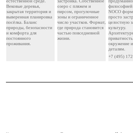
естественной среде.
застройка. Собственное
продуманно
Вековые деревья,
озеро с пляжем и
философией
закрытая территория и
пирсом, прогулочные
NOCO форми
выверенная планировка
зоны и ограниченное
просто застр
посёлка. Баланс
число участков. Формат,
целостную 
природы, безопасности
где природа становится
культуру.
и комфорта для
частью повседневной
Архитектурн
постоянного
жизни.
приватность
проживания.
окружение и
деталям.
+7 (495) 172