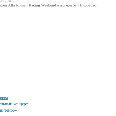
lub.ru
елей Alfa Romeo Racing Weekend в яхт-клубе «Пирогово».
рова
ельный концерт
ий тембр»