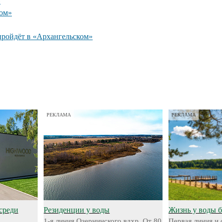
»
ком»
пройдёт в «Архангельском»
РЕКЛАМА
РЕКЛАМА
среди
Резиденции у воды
Жизнь у воды 
1-я линия Озернинского вдхр. От 80
Первая линия и