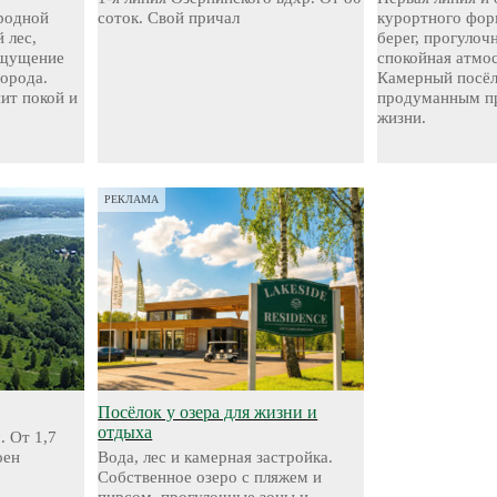
родной
соток. Свой причал
курортного фор
 лес,
берег, прогуло
ощущение
спокойная атмо
города.
Камерный посёл
нит покой и
продуманным пр
жизни.
РЕКЛАМА
Посёлок у озера для жизни и
отдыха
. От 1,7
оен
Вода, лес и камерная застройка.
Собственное озеро с пляжем и