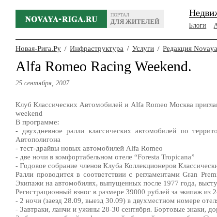
Недви
ПОРТАЛ
ДЛЯ ЖИТЕЛЕЙ
Блоги
Новая-Рига.Ру
/
Инфраструктура
/
Услуги
/
Редакция Novaya
Alfa Romeo Racing Weekend.
25 сентября, 2007
Клуб Классических Автомобилей и Alfa Romeo Москва приглаш
weekend
В программе:
- двухдневное ралли классических автомобилей по террит
Автополигона
- тест-драйвы новых автомобилей Alfa Romeo
- две ночи в комфортабельном отеле “Foresta Tropicana”
- Годовое собрание членов Клуба Коллекционеров Классическ
Ралли проводится в соответствии с регламентами Gran Prem
Экипажи на автомобилях, выпущенных после 1977 года, высту
Регистрационный взнос в размере 39000 рублей за экипаж из 2-
- 2 ночи (заезд 28.09, выезд 30.09) в двухместном номере отеля
- Завтраки, ланчи и ужины 28-30 сентября. Бортовые знаки, д