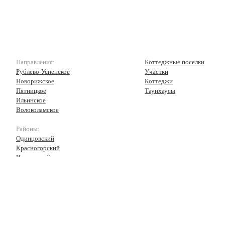
Направления:
Коттеджные поселки
Рублево-Успенское
Участки
Новорижское
Коттеджи
Пятницкое
Таунхаусы
Ильинское
Волоколамское
Районы:
Одинцовский
Красногорский
Истринский
Волоколамский
Рузский