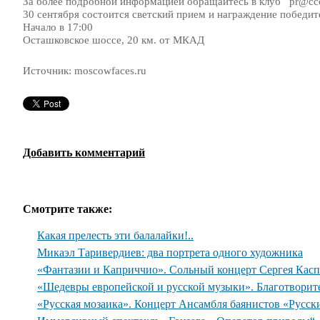
За более подробной информацией обращайтесь в клуб pr@ccc
30 сентября состоится светский прием и награждение победит
Начало в 17:00
Осташковское шоссе, 20 км. от МКАД
Источник: moscowfaces.ru
Добавить комментарий
Смотрите также:
Какая прелесть эти балалайки!..
Микаэл Таривердиев: два портрета одного художника
«Фантазии и Каприччио». Сольный концерт Сергея Касп
«Шедевры европейской и русской музыки». Благотворит
«Русская мозаика». Концерт Ансамбля баянистов «Русск