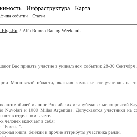
жимость
Инфраструктура
Карта
Афиша событий
Статьи
-Riga.Ru
/
Alfa Romeo Racing Weekend.
ают Вас принять участие в уникальном событии: 28-30 Сентября 2
ории Московской области, включая комплекс спецучастков на т
их автомобилей и анонс Российских и зарубежных мероприятий Клу
io Nuvolari и 1000 Millas Argentina. Допускаются участники на 
пают в отдельном зачете.
х человек включает в себя:
 “Foresta”.
орожная книга, бейжди и прочие аттрибуты участника ралли.