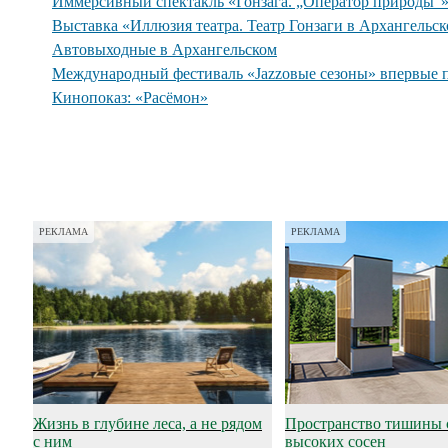
Иммерсивный спектакль «Гонзага. „Оператор природы“
Выставка «Иллюзия театра. Театр Гонзаги в Архангельс
Автовыходные в Архангельском
Международный фестиваль «Jazzовые сезоны» впервые 
Кинопоказ: «Расёмон»
РЕКЛАМА
РЕКЛАМА
Жизнь в глубине леса, а не рядом
Пространство тишины 
с ним
высоких сосен