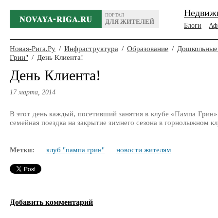
Недвиж
ПОРТАЛ
ДЛЯ ЖИТЕЛЕЙ
Блоги
Аф
Новая-Рига.Ру
/
Инфраструктура
/
Образование
/
Дошкольные
Грин"
/
День Клиента!
День Клиента!
17 марта, 2014
В этот день каждый, посетивший занятия в клубе «Пампа Грин»
семейная поездка на закрытие зимнего сезона в горнолыжном кл
Метки:
клуб "пампа грин"
новости жителям
Добавить комментарий