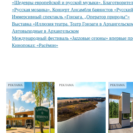
«Шедевры европейской и русской музыки». Благотворите
«Русская мозаика». Концерт Ансамбля баянистов «Русски
Иммерсивный спектакль «Гонзага. „Оператор природы“»
Выставка «Иллюзия театра. Театр Гонзаги в Архангельско
Автовыходные в Архангельском
Международный фестиваль «Jazzовые сезоны» впервые пр
Кинопоказ: «Расёмон»
РЕКЛАМА
РЕКЛАМА
РЕКЛАМА