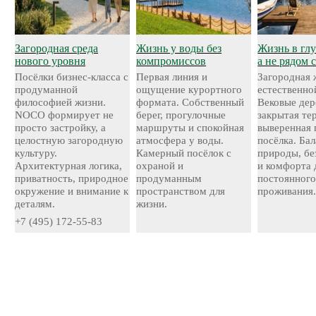
Загородная среда
Жизнь у воды без
Жизнь в глу
нового уровня
компромиссов
а не рядом 
Посёлки бизнес-класса с
Первая линия и
Загородная 
продуманной
ощущение курортного
естественно
философией жизни.
формата. Собственный
Вековые дер
NOCO формирует не
берег, прогулочные
закрытая те
просто застройку, а
маршруты и спокойная
выверенная 
целостную загородную
атмосфера у воды.
посёлка. Ба
культуру.
Камерный посёлок с
природы, бе
Архитектурная логика,
охраной и
и комфорта 
приватность, природное
продуманным
постоянног
окружение и внимание к
пространством для
проживания
деталям.
жизни.
+7 (495) 172-55-83