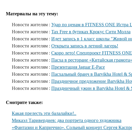
Материалы на эту тему:
Новости жителям :
Удар по ценам в FITNESS ONE Истра 
Новости жителям :
Tax Free в бутиках Крокус Сити Молла
Новости жителям :
Идет запись в 1 класс школы "Живой и
Новости жителям :
Открыта запись в летний лагерь!
Новости жителям :
Скоро лето! Спецпроект FITNESS ONE
Новости жителям :
Пасха в ресторане «Китайская грамота
Новости жителям :
Презентация Jaguar E-Pace
Новости жителям :
Пасхальный бранч в Barvikha Hotel & S
Новости жителям :
Праздничное предложение Barvikha Hot
Новости жителям :
Праздничный ужин в Barvikha Hotel & 
Смотрите также:
Какая прелесть эти балалайки!..
Микаэл Таривердиев: два портрета одного художника
«Фантазии и Каприччио». Сольный концерт Сергея Каспр