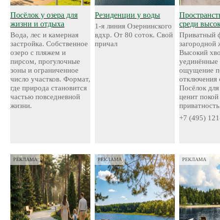
Посёлок у озера для
Резиденции у воды
Пространст
жизни и отдыха
среди высо
1-я линия Озернинского
Вода, лес и камерная
вдхр. От 80 соток. Свой
Приватный 
застройка. Собственное
причал
загородной 
озеро с пляжем и
Высокий хво
пирсом, прогулочные
уединённые 
зоны и ограниченное
ощущение п
число участков. Формат,
отключения 
где природа становится
Посёлок для 
частью повседневной
ценит покой
жизни.
приватность
+7 (495) 121
РЕКЛАМА
РЕКЛАМА
РЕКЛАМА