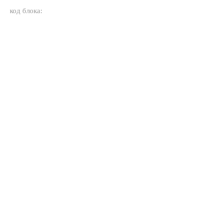
код блока: