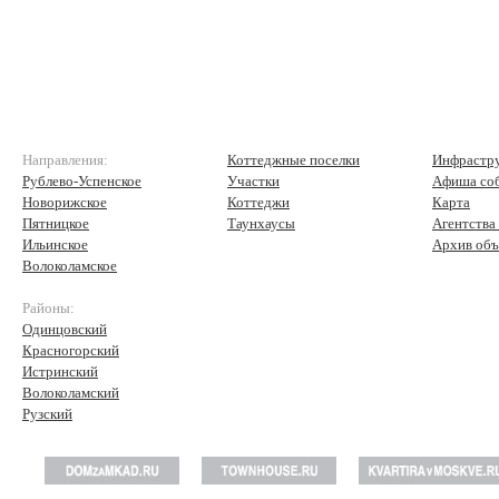
Направления:
Коттеджные поселки
Инфрастр
Рублево-Успенское
Участки
Афиша со
Новорижское
Коттеджи
Карта
Пятницкое
Таунхаусы
Агентства
Ильинское
Архив объ
Волоколамское
Районы:
Одинцовский
Красногорский
Истринский
Волоколамский
Рузский