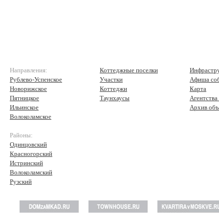
Направления:
Коттеджные поселки
Инфрастр
Рублево-Успенское
Участки
Афиша со
Новорижское
Коттеджи
Карта
Пятницкое
Таунхаусы
Агентства
Ильинское
Архив объ
Волоколамское
Районы:
Одинцовский
Красногорский
Истринский
Волоколамский
Рузский