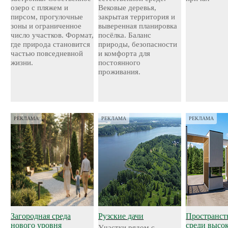
озеро с пляжем и
Вековые деревья,
пирсом, прогулочные
закрытая территория и
зоны и ограниченное
выверенная планировка
число участков. Формат,
посёлка. Баланс
где природа становится
природы, безопасности
частью повседневной
и комфорта для
жизни.
постоянного
проживания.
РЕКЛАМА
РЕКЛАМА
РЕКЛАМА
Загородная среда
Рузские дачи
Пространст
нового уровня
среди высо
Участки рядом с