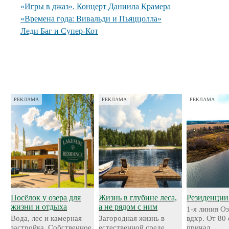
«Игры в джаз». Концерт Даниила Крамера
«Времена года: Вивальди и Пьяццолла»
Леди Баг и Супер-Кот
РЕКЛАМА
РЕКЛАМА
РЕКЛАМА
Посёлок у озера для
Жизнь в глубине леса,
Резиденции
жизни и отдыха
а не рядом с ним
1-я линия О
Вода, лес и камерная
Загородная жизнь в
вдхр. От 80
застройка. Собственное
естественной среде.
причал