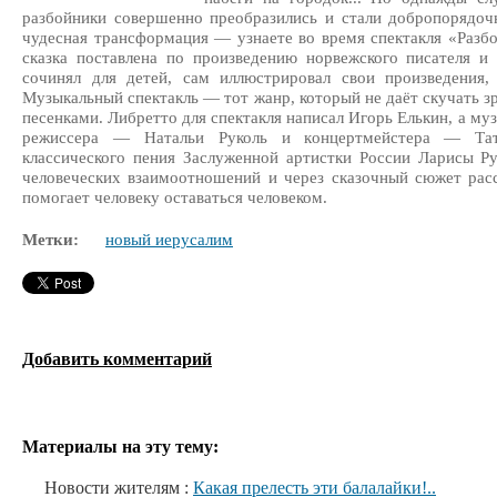
разбойники совершенно преобразились и стали добропорядоч
чудесная трансформация — узнаете во время спектакля «Разб
сказка поставлена по произведению норвежского писателя и
сочинял для детей, сам иллюстрировал свои произведения
Музыкальный спектакль — тот жанр, который не даёт скучать зр
песенками. Либретто для спектакля написал Игорь Елькин, а м
режиссера — Натальи Руколь и концертмейстера — Та
классического пения Заслуженной артистки России Ларисы Р
человеческих взаимоотношений и через сказочный сюжет рас
помогает человеку оставаться человеком.
Метки:
новый иерусалим
Добавить комментарий
Материалы на эту тему:
Новости жителям :
Какая прелесть эти балалайки!..