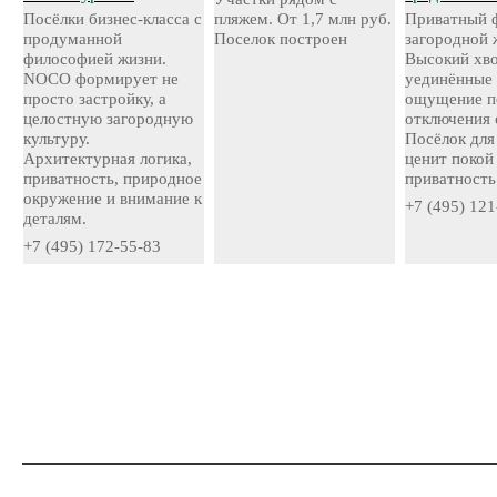
Посёлки бизнес-класса с
пляжем. От 1,7 млн руб.
Приватный 
продуманной
Поселок построен
загородной 
философией жизни.
Высокий хво
NOCO формирует не
уединённые 
просто застройку, а
ощущение п
целостную загородную
отключения 
культуру.
Посёлок для 
Архитектурная логика,
ценит покой
приватность, природное
приватность
окружение и внимание к
+7 (495) 121
деталям.
+7 (495) 172-55-83