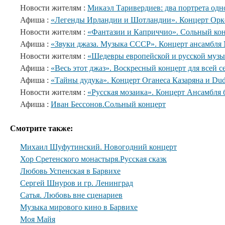
Новости жителям :
Микаэл Таривердиев: два портрета одн
Афиша :
«Легенды Ирландии и Шотландии». Концерт Орке
Новости жителям :
«Фантазии и Каприччио». Сольный кон
Афиша :
«Звуки джаза. Музыка СССР». Концерт ансамбл
Новости жителям :
«Шедевры европейской и русской музы
Афиша :
«Весь этот джаз». Воскресный концерт для всей с
Афиша :
«Тайны дудука». Концерт Оганеса Казаряна и Du
Новости жителям :
«Русская мозаика». Концерт Ансамбля 
Афиша :
Иван Бессонов.Сольный концерт
Смотрите также:
Михаил Шуфутинский. Новогодний концерт
Хор Сретенского монастыря.Русская сказк
Любовь Успенская в Барвихе
Сергей Шнуров и гр. Ленинград
Сатья. Любовь вне сценариев
Музыка мирового кино в Барвихе
Моя Майя