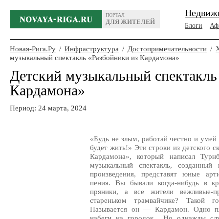
Недвиж
ПОРТАЛ
ДЛЯ ЖИТЕЛЕЙ
Блоги
Аф
Новая-Рига.Ру
/
Инфраструктура
/
Достопримечательности
/
музыкальный спектакль «Разбойники из Кардамона»
Детский музыкальный спектакль
Кардамона»
Период: 24 марта, 2024
«Будь не злым, работай честно и умей 
будет жить!» Эти строки из детского 
Кардамона», который написал Турн
музыкальный спектакль, созданный
произведения, представят юные арт
пения. Вы бывали когда-нибудь в к
пряники, а все жители вежливые-п
стареньком трамвайчике? Такой г
Называется он — Кардамон. Одно пл
набеги на городок... Но однажды сл