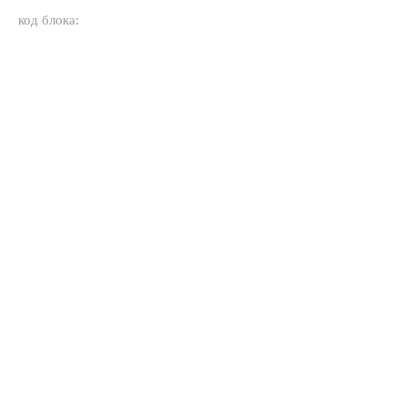
код блока: