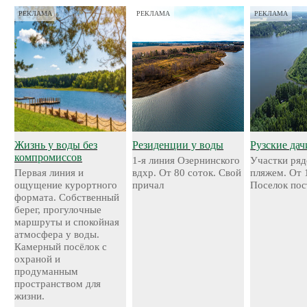
РЕКЛАМА
РЕКЛАМА
РЕКЛАМА
Жизнь у воды без
Резиденции у воды
Рузские дач
компромиссов
1-я линия Озернинского
Участки ряд
Первая линия и
вдхр. От 80 соток. Свой
пляжем. От 
ощущение курортного
причал
Поселок пос
формата. Собственный
берег, прогулочные
маршруты и спокойная
атмосфера у воды.
Камерный посёлок с
охраной и
продуманным
пространством для
жизни.