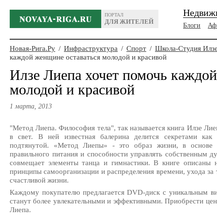
Недвиж
ПОРТАЛ
ДЛЯ ЖИТЕЛЕЙ
Блоги
Аф
Новая-Рига.Ру
/
Инфраструктура
/
Спорт
/
Школа-Студия Илз
каждой женщине оставаться молодой и красивой
Илзе Лиепа хочет помочь каждой
молодой и красивой
1 марта, 2013
"Метод Лиепа. Философия тела", так называется книга Илзе Ли
в свет. В ней известная балерина делится секретами как
подтянутой. «Метод Лиепы» - это образ жизни, в основе 
правильного питания и способности управлять собственным д
совмещает элементы танца и гимнастики. В книге описаны н
принципы самоорганизации и распределения времени, ухода з
счастливой жизни.
Каждому покупателю предлагается DVD-диск с уникальным ви
станут более увлекательными и эффективными. Приобрести це
Лиепа.