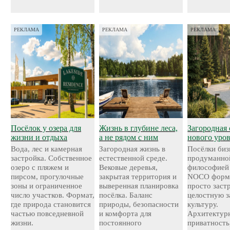
РЕКЛАМА
РЕКЛАМА
РЕКЛАМА
Посёлок у озера для
Жизнь в глубине леса,
Загородная 
жизни и отдыха
а не рядом с ним
нового уро
Вода, лес и камерная
Загородная жизнь в
Посёлки биз
застройка. Собственное
естественной среде.
продуманно
озеро с пляжем и
Вековые деревья,
философией
пирсом, прогулочные
закрытая территория и
NOCO форми
зоны и ограниченное
выверенная планировка
просто застр
число участков. Формат,
посёлка. Баланс
целостную 
где природа становится
природы, безопасности
культуру.
частью повседневной
и комфорта для
Архитектурн
жизни.
постоянного
приватность