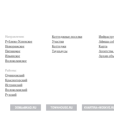
Направления:
Коттеджные поселки
Инфрастр
Рублево-Успенское
Участки
Афиша со
Новорижское
Коттеджи
Карта
Пятницкое
Таунхаусы
Агентства
Ильинское
Архив объ
Волоколамское
Районы:
Одинцовский
Красногорский
Истринский
Волоколамский
Рузский