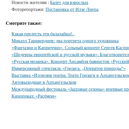
Новости жителям :
Балет для взрослых
Фоторепортажи:
Постановка от Илзе Лиепа
Смотрите также:
Какая прелесть эти балалайки!..
Микаэл Таривердиев: два портрета одного художника
«Фантазии и Каприччио». Сольный концерт Сергея Каспр
«Шедевры европейской и русской музыки». Благотворите
«Русская мозаика». Концерт Ансамбля баянистов «Русски
Иммерсивный спектакль «Гонзага. „Оператор природы“»
Выставка «Иллюзия театра. Театр Гонзаги в Архангельско
Автовыходные в Архангельском
Международный фестиваль «Jazzовые сезоны» впервые пр
Кинопоказ: «Расёмон»