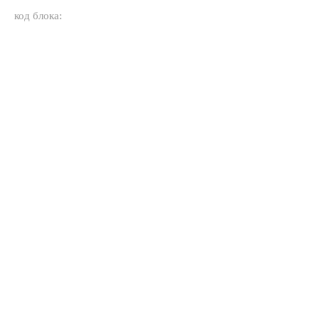
код блока: