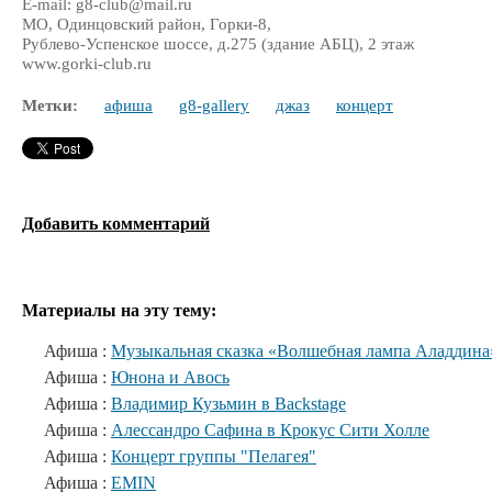
E-mail: g8-club@mail.ru
МО, Одинцовский район, Горки-8,
Рублево-Успенское шоссе, д.275 (здание АБЦ), 2 этаж
www.gorki-club.ru
Метки:
афиша
g8-gallery
джаз
концерт
Добавить комментарий
Материалы на эту тему:
Афиша :
Музыкальная сказка «Волшебная лампа Аладдина
Афиша :
Юнона и Авось
Афиша :
Владимир Кузьмин в Backstage
Афиша :
Алессандро Сафина в Крокус Сити Холле
Афиша :
Концерт группы "Пелагея"
Афиша :
EMIN