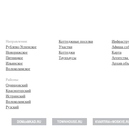
Направления:
Коттеджные поселки
Инфрастр
Рублево-Успенское
Участки
Афиша со
Новорижское
Коттеджи
Карта
Пятницкое
Таунхаусы
Агентства
Ильинское
Архив объ
Волоколамское
Районы:
Одинцовский
Красногорский
Истринский
Волоколамский
Рузский