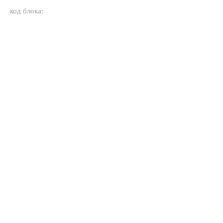
код блока: