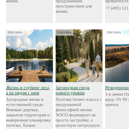
жизни.
продуманным
приватность
пространством для
+7 (495) 121
жизни.
РЕКЛАМА
РЕКЛАМА
РЕКЛАМА
Жизнь в глубине леса,
Загородная среда
Резиденции
а не рядом с ним
нового уровня
1-я линия О
Загородная жизнь в
Посёлки бизнес-класса с
вдхр. От 80
естественной среде.
продуманной
причал
Вековые деревья,
философией жизни.
закрытая территория и
NOCO формирует не
выверенная планировка
просто застройку, а
посёлка. Баланс
целостную загородную