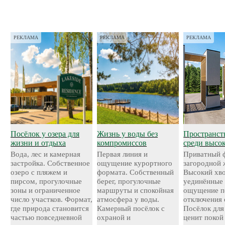
РЕКЛАМА
РЕКЛАМА
РЕКЛАМА
Посёлок у озера для
Жизнь у воды без
Пространст
жизни и отдыха
компромиссов
среди высо
Вода, лес и камерная
Первая линия и
Приватный 
застройка. Собственное
ощущение курортного
загородной 
озеро с пляжем и
формата. Собственный
Высокий хво
пирсом, прогулочные
берег, прогулочные
уединённые 
зоны и ограниченное
маршруты и спокойная
ощущение п
число участков. Формат,
атмосфера у воды.
отключения 
где природа становится
Камерный посёлок с
Посёлок для 
частью повседневной
охраной и
ценит покой