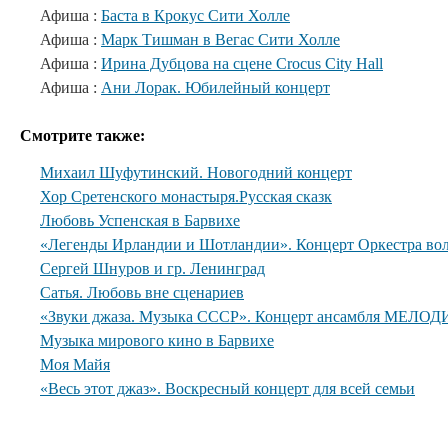
Афиша :
Баста в Крокус Сити Холле
Афиша :
Марк Тишман в Вегас Сити Холле
Афиша :
Ирина Дубцова на сцене Crocus City Hall
Афиша :
Ани Лорак. Юбилейный концерт
Смотрите также:
Михаил Шуфутинский. Новогодний концерт
Хор Сретенского монастыря.Русская сказк
Любовь Успенская в Барвихе
«Легенды Ирландии и Шотландии». Концерт Оркестра вол
Сергей Шнуров и гр. Ленинград
Сатья. Любовь вне сценариев
«Звуки джаза. Музыка СССР». Концерт ансамбля МЕЛОДИ
Музыка мирового кино в Барвихе
Моя Майя
«Весь этот джаз». Воскресный концерт для всей семьи