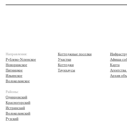
Направления:
Коттеджные поселки
Инфрастр
Рублево-Успенское
Участки
Афиша со
Новорижское
Коттеджи
Карта
Пятницкое
Таунхаусы
Агентства
Ильинское
Архив объ
Волоколамское
Районы:
Одинцовский
Красногорский
Истринский
Волоколамский
Рузский