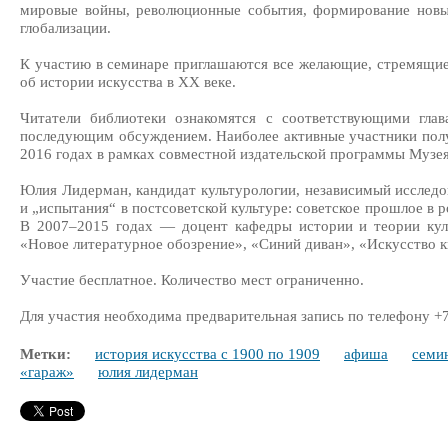
мировые войны, революционные события, формирование новы
глобализации.
К участию в семинаре приглашаются все желающие, стремящие
об истории искусства в ХХ веке.
Читатели библиотеки ознакомятся с соответствующими гла
последующим обсуждением. Наиболее активные участники полу
2016 годах в рамках совместной издательской программы Музе
Юлия Лидерман, кандидат культурологии, независимый исследо
и „испытания“ в постсоветской культуре: советское прошлое в 
В 2007–2015 годах — доцент кафедры истории и теории кул
«Новое литературное обозрение», «Синий диван», «Искусство к
Участие бесплатное. Количество мест ограниченно.
Для участия необходима предварительная запись по телефону +7
Метки:
история искусства с 1900 по 1909
афиша
семи
«гараж»
юлия лидерман