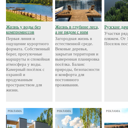
Жизнь у воды без
Жизнь в глубине леса,
Рузские дач
компромиссов
а не рядом с ним
Участки ряд
Первая линия и
Загородная жизнь в
пляжем. От 
ощущение курортного
естественной среде.
Поселок пос
формата. Собственный
Вековые деревья,
берег, прогулочные
закрытая территория и
маршруты и спокойная
выверенная планировка
атмосфера у воды.
посёлка. Баланс
Камерный посёлок с
природы, безопасности
охраной и
и комфорта для
продуманным
постоянного
пространством для
проживания.
жизни.
РЕКЛАМА
РЕКЛАМА
РЕКЛАМА