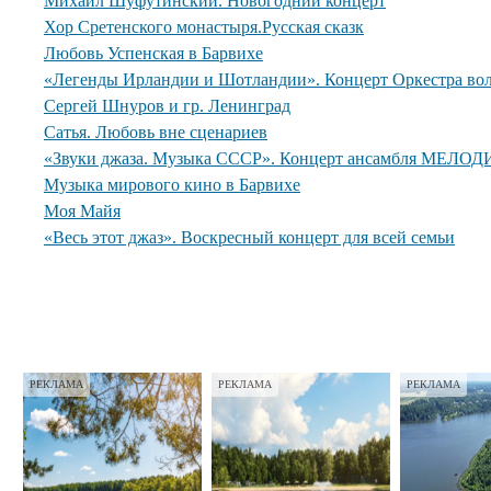
Михаил Шуфутинский. Новогодний концерт
Хор Сретенского монастыря.Русская сказк
Любовь Успенская в Барвихе
«Легенды Ирландии и Шотландии». Концерт Оркестра вол
Сергей Шнуров и гр. Ленинград
Сатья. Любовь вне сценариев
«Звуки джаза. Музыка СССР». Концерт ансамбля МЕЛОДИ
Музыка мирового кино в Барвихе
Моя Майя
«Весь этот джаз». Воскресный концерт для всей семьи
РЕКЛАМА
РЕКЛАМА
РЕКЛАМА