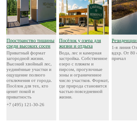
Пространство тишины
Посёлок у озера для
Резиденции
среди высоких сосен
жизни и отдыха
1-я линия О
Приватный формат
Вода, лес и камерная
вдхр. От 80
загородной жизни.
застройка. Собственное
причал
Высокий хвойный лес,
озеро с пляжем и
уединённые участки и
пирсом, прогулочные
ощущение полного
зоны и ограниченное
отключения от города.
число участков. Формат,
Посёлок для тех, кто
где природа становится
ценит покой и
частью повседневной
приватность
жизни.
+7 (495) 121-30-26