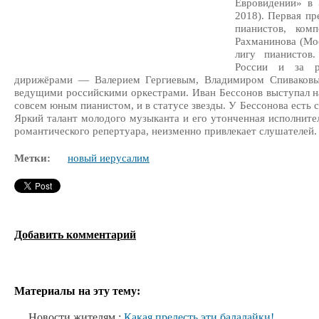
Евровидении» в 
2018). Первая п
пианистов, ком
Рахманинова (Мо
лигу пианистов
России и за р
дирижёрами — Валерием Гергиевым, Владимиром Спиваковым
ведущими российскими оркестрами. Иван Бессонов выступал 
совсем юным пианистом, и в статусе звезды. У Бессонова есть с
Яркий талант молодого музыканта и его утонченная исполните
романтического репертуара, неизменно привлекает слушателей.
Метки:
новый иерусалим
Добавить комментарий
Материалы на эту тему:
Новости жителям :
Какая прелесть эти балалайки!..