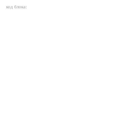
код блока: