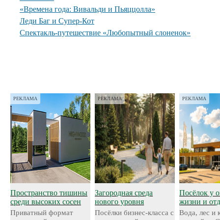
«Времена года: Вивальди и Пьяццолла»
Леди Баг и Супер-Кот
Спектакль-путешествие «Любопытный слоненок»
РЕКЛАМА
РЕКЛАМА
РЕКЛАМА
Пространство тишины
Загородная среда
Посёлок у о
среди высоких сосен
нового уровня
жизни и от
Приватный формат
Посёлки бизнес-класса с
Вода, лес и