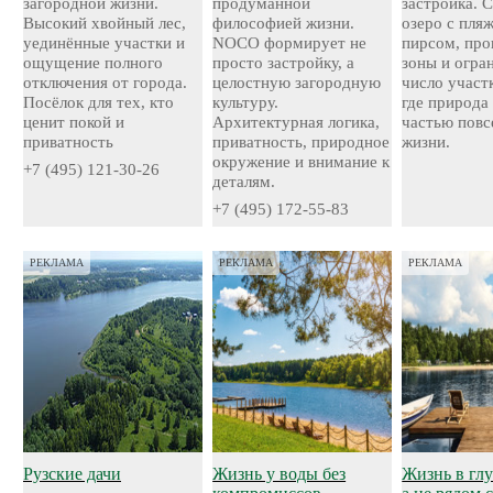
загородной жизни.
продуманной
застройка. 
Высокий хвойный лес,
философией жизни.
озеро с пля
уединённые участки и
NOCO формирует не
пирсом, про
ощущение полного
просто застройку, а
зоны и огра
отключения от города.
целостную загородную
число участ
Посёлок для тех, кто
культуру.
где природа
ценит покой и
Архитектурная логика,
частью повс
приватность
приватность, природное
жизни.
окружение и внимание к
+7 (495) 121-30-26
деталям.
+7 (495) 172-55-83
РЕКЛАМА
РЕКЛАМА
РЕКЛАМА
Рузские дачи
Жизнь у воды без
Жизнь в глу