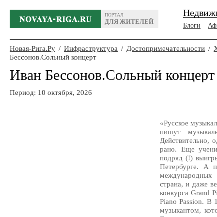
Недвиж
ПОРТАЛ
ДЛЯ ЖИТЕЛЕЙ
Блоги
Аф
Новая-Рига.Ру
/
Инфраструктура
/
Достопримечательности
/
Бессонов.Сольный концерт
Иван Бессонов.Сольный концерт
Период: 10 октября, 2026
«Русское музыкал
пишут музыкал
Действительно, 
рано. Еще учен
подряд (!) выигр
Петербурге. А 
международных 
страна, и даже в
конкурса Grand P
Piano Passion. В
музыкантом, кот