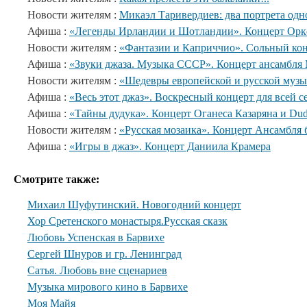
Новости жителям :
Микаэл Таривердиев: два портрета одн
Афиша :
«Легенды Ирландии и Шотландии». Концерт Орке
Новости жителям :
«Фантазии и Каприччио». Сольный кон
Афиша :
«Звуки джаза. Музыка СССР». Концерт ансамбл
Новости жителям :
«Шедевры европейской и русской музы
Афиша :
«Весь этот джаз». Воскресный концерт для всей с
Афиша :
«Тайны дудука». Концерт Оганеса Казаряна и Du
Новости жителям :
«Русская мозаика». Концерт Ансамбля 
Афиша :
«Игры в джаз». Концерт Даниила Крамера
Смотрите также:
Михаил Шуфутинский. Новогодний концерт
Хор Сретенского монастыря.Русская сказк
Любовь Успенская в Барвихе
Сергей Шнуров и гр. Ленинград
Сатья. Любовь вне сценариев
Музыка мирового кино в Барвихе
Моя Майя