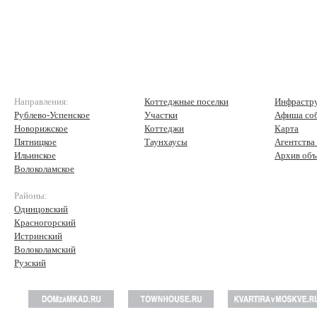
Направления:
Коттеджные поселки
Инфрастр
Рублево-Успенское
Участки
Афиша со
Новорижское
Коттеджи
Карта
Пятницкое
Таунхаусы
Агентства
Ильинское
Архив объ
Волоколамское
Районы:
Одинцовский
Красногорский
Истринский
Волоколамский
Рузский