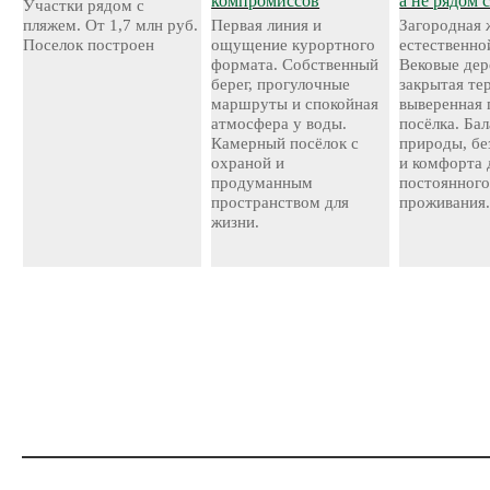
компромиссов
а не рядом 
Участки рядом с
пляжем. От 1,7 млн руб.
Первая линия и
Загородная 
Поселок построен
ощущение курортного
естественно
формата. Собственный
Вековые дер
берег, прогулочные
закрытая те
маршруты и спокойная
выверенная 
атмосфера у воды.
посёлка. Ба
Камерный посёлок с
природы, бе
охраной и
и комфорта 
продуманным
постоянног
пространством для
проживания
жизни.