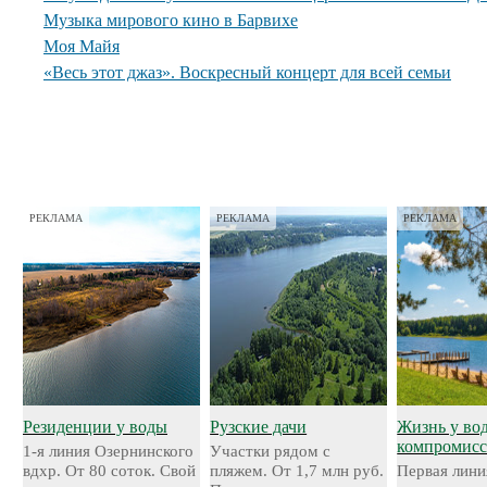
Музыка мирового кино в Барвихе
Моя Майя
«Весь этот джаз». Воскресный концерт для всей семьи
РЕКЛАМА
РЕКЛАМА
РЕКЛАМА
Резиденции у воды
Рузские дачи
Жизнь у во
компромисс
1-я линия Озернинского
Участки рядом с
вдхр. От 80 соток. Свой
пляжем. От 1,7 млн руб.
Первая лини