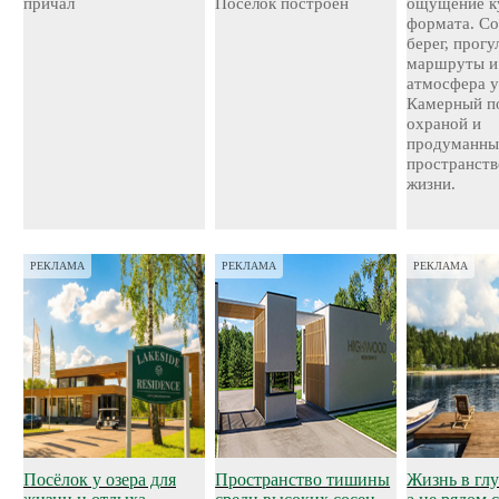
причал
Поселок построен
ощущение к
формата. С
берег, прог
маршруты и
атмосфера у
Камерный по
охраной и
продуманн
пространств
жизни.
РЕКЛАМА
РЕКЛАМА
РЕКЛАМА
Посёлок у озера для
Пространство тишины
Жизнь в глу