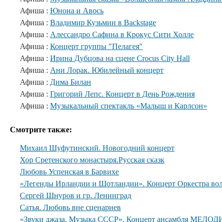
Афиша :
Юнона и Авось
Афиша :
Владимир Кузьмин в Backstage
Афиша :
Алессандро Сафина в Крокус Сити Холле
Афиша :
Концерт группы "Пелагея"
Афиша :
Ирина Дубцова на сцене Crocus City Hall
Афиша :
Ани Лорак. Юбилейный концерт
Афиша :
Дима Билан
Афиша :
Григорий Лепс. Концерт в День Рождения
Афиша :
Музыкальный спектакль «Малыш и Карлсон»
Смотрите также:
Михаил Шуфутинский. Новогодний концерт
Хор Сретенского монастыря.Русская сказк
Любовь Успенская в Барвихе
«Легенды Ирландии и Шотландии». Концерт Оркестра вол
Сергей Шнуров и гр. Ленинград
Сатья. Любовь вне сценариев
«Звуки джаза. Музыка СССР». Концерт ансамбля МЕЛОДИ