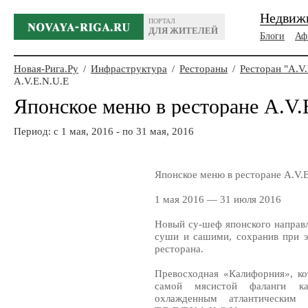
Недвиж
ПОРТАЛ
ДЛЯ ЖИТЕЛЕЙ
Блоги
Аф
Новая-Рига.Ру
/
Инфраструктура
/
Рестораны
/
Ресторан "A.V
A.V.E.N.U.E
Японское меню в ресторане A.V.
Период: c 1 мая, 2016 - по 31 мая, 2016
Японское меню в ресторане A.V.
1 мая 2016 — 31 июля 2016
Новый су-шеф японского направл
суши и сашими, сохранив при 
ресторана.
Превосходная «Калифорния», ко
самой мясистой фаланги ка
охлажденным атлантическим