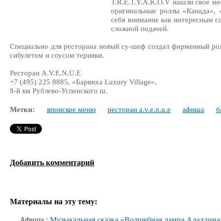
T.R.E.T.Y.A.K.O.V нашли свое м
оригинальные роллы «Канада»,
себя внимание как интересным со
сложной подачей.
Специально для ресторана новый су-шеф создал фирменный ролл
сибулетом и соусом терияки.
Ресторан A.V.E.N.U.E
+7 (495) 225 8885, «Барвиха Luxury Village»,
8-й км Рублево-Успенского ш.
Метки:
японское меню
ресторан a.v.e.n.u.e
афиша
б
Добавить комментарий
Материалы на эту тему:
Афиша :
Музыкальная сказка «Волшебная лампа Аладдина