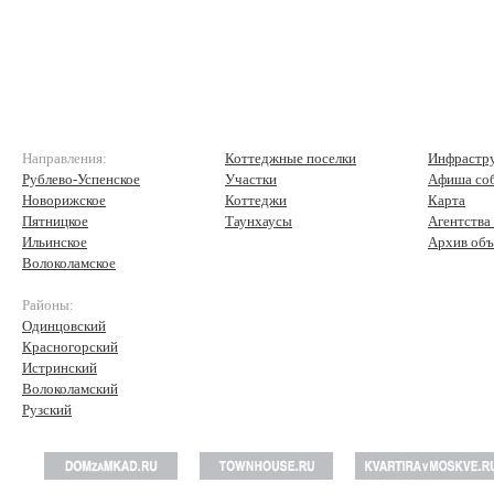
Направления:
Коттеджные поселки
Инфрастр
Рублево-Успенское
Участки
Афиша со
Новорижское
Коттеджи
Карта
Пятницкое
Таунхаусы
Агентства
Ильинское
Архив объ
Волоколамское
Районы:
Одинцовский
Красногорский
Истринский
Волоколамский
Рузский