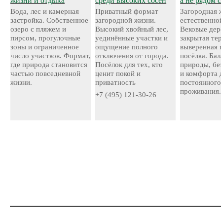
жизни и отдыха
среди высоких сосен
а не рядом 
Вода, лес и камерная
Приватный формат
Загородная 
застройка. Собственное
загородной жизни.
естественно
озеро с пляжем и
Высокий хвойный лес,
Вековые дер
пирсом, прогулочные
уединённые участки и
закрытая те
зоны и ограниченное
ощущение полного
выверенная 
число участков. Формат,
отключения от города.
посёлка. Ба
где природа становится
Посёлок для тех, кто
природы, бе
частью повседневной
ценит покой и
и комфорта 
жизни.
приватность
постоянног
проживания
+7 (495) 121-30-26