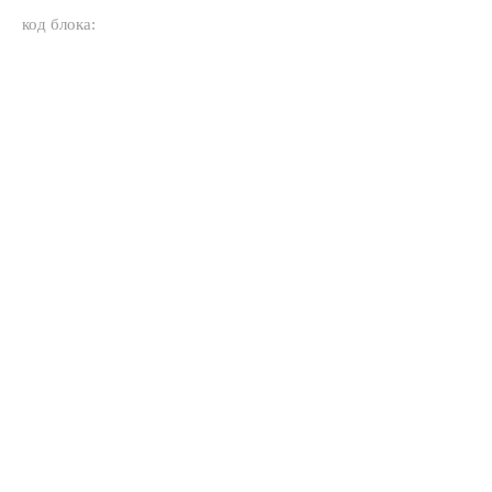
код блока: