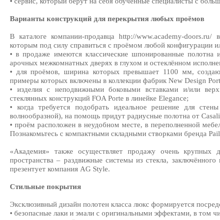
•
сервис, который берут на себя обученные специалисты с бол
Варианты конструкций для перекрытия любых проёмов
В каталоге компании-продавца http://www.academy-doors.ru
которым под силу справиться с проёмом любой конфигурации и
•
в продаже имеются классические шпонированные полотна из
арочных межкомнатных дверях в глухом и остеклённом исполне
•
для проёмов, ширина которых превышает 1100 мм, создаю
примеры которых включены в коллекции фабрик New Design Porte,
•
изделия с неподвижными боковыми вставками и/или вер
стеклянных конструкций FOA Porte в линейке Elegance;
•
когда требуется подобрать идеальное решение для стен
волнообразной), на помощь придут радиусные полотна от Casali 
•
проём расположен в неудобном месте, в переполненной мебел
Познакомьтесь с компактными складными створками бренда Pail (
«Академия» также осуществляет продажу очень крупных д
пространства – раздвижные системы из стекла, заключённог
презентует компания AG Style.
Стильные покрытия
Эксклюзивный дизайн полотен класса люкс формируется посредс
•
безопасные лаки и эмали с оригинальными эффектами, в том ч