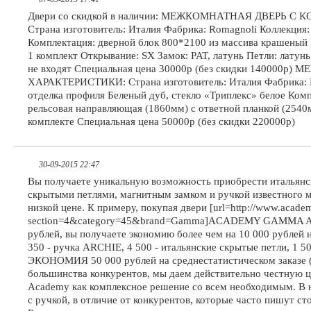
Двери со скидкой в наличии: МЕЖКОМНАТНАЯ ДВЕРЬ С 
Страна изготовитель: Италия Фабрика: Romagnoli Коллекция
Комплектация: дверной блок 800*2100 из массива крашеный R
1 комплект Открывание: SX Замок: PAT, латунь Петли: латунь
не входят Специальная цена 30000р (без скидки 140000
ХАРАКТЕРИСТИКИ: Страна изготовитель: Италия Фабрика: Lo
отделка профиля Беленый дуб, стекло «Триплекс» белое Комп
рельсовая направляющая (1860мм) с ответной планкой (254
комплекте Специальная цена 50000р (без скидки 220000р)
30-09-2015 22:47
Вы получаете уникальную возможность приобрести итальянс
скрытыми петлями, магнитным замком и ручкой известного 
низкой цене. К примеру, покупая двери [url=http://www.academ
section=4&category=45&brand=Gamma]ACADEMY GAMMA AC 60
рублей, вы получаете экономию более чем на 10 000 рублей н
350 - ручка ARCHIE, 4 500 - итальянские скрытые петли, 1 5
ЭКОНОМИЯ 50 000 рублей на среднестатистическом заказе (5
большинства конкурентов, мы даем действительно честную ц
Academy как комплексное решение со всем необходимым. В 
с ручкой, в отличие от конкурентов, которые часто пишут ст