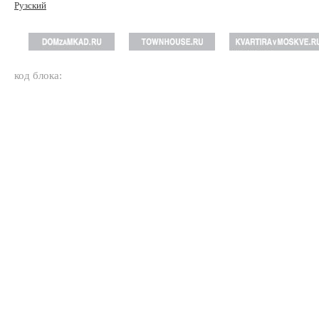
Рузский
код блока: