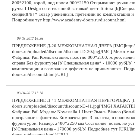
800*2100, короб, под проем 900*2150 Открывание: ручки сл
ручка I-Design со стеклянной вставкой цвет Tortora [b]Специ
скидки)[/b] * Товар уцененный, претензии по комплектации
Подробнее тут http://www.academy-doors.ru/discount.html
09-03-2017 16:36
ПРЕДЛОЖЕНИЕ Д-20 МЕЖКОМНАТНАЯ ДВЕРЬ [IMG]http://
doors.ru/uploaded/discount/discount-D-20.jpg[/IMG] Межкомн
Фабрика: Pail Комплектация: полотно 800*2100, короб, нали
справа Без фурнитуры [b]Специальная цена* - 10000 руб[/b] 
комплектации и возможным дефектам не принимаются. Подро
doors.ru/discount.html[/URL]
03-04-2017 15:58
ПРЕДЛОЖЕНИЕ Д-41 МЕЖКОМНАТНАЯ ПЕРЕГОРОДКА [IMG]
doors.ru/uploaded/discount/discount-D-41.jpg[/IMG] ХАРАК
Фабрика: Pail Модель: Novastella 1 Цвет: Эмаль Bianco (белый
прозрачные с фацетом. Комплектация: 3 полотна, в полном 
фурнитурой. Размер: 2400*2250 мм Состояние: новая, не уст
[b]Специальная цена - 170000 руб[/b] Подробнее тут [URL]ht
doors.ru/discount.html[/URL]