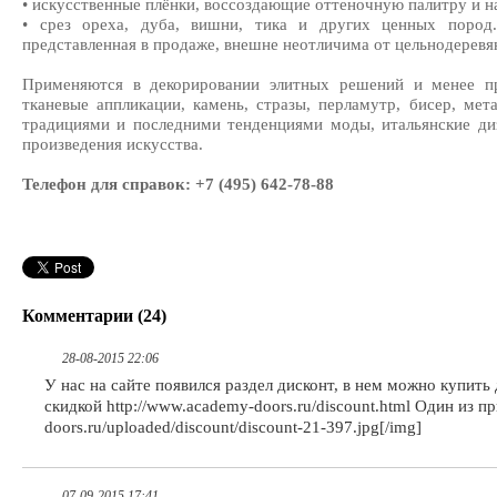
•
искусственные плёнки, воссоздающие оттеночную палитру и н
•
срез ореха, дуба, вишни, тика и других ценных пород
представленная в продаже, внешне неотличима от цельнодеревя
Применяются в декорировании элитных решений и менее пр
тканевые аппликации, камень, стразы, перламутр, бисер, ме
традициями и последними тенденциями моды, итальянские д
произведения искусства.
Телефон для справок: +7 (495) 642-78-88
Комментарии (24)
28-08-2015 22:06
У нас на сайте появился раздел дисконт, в нем можно купить
скидкой http://www.academy-doors.ru/discount.html Один из п
doors.ru/uploaded/discount/discount-21-397.jpg[/img]
07-09-2015 17:41