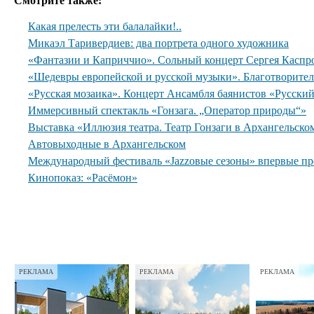
Смотрите также:
Какая прелесть эти балалайки!..
Микаэл Таривердиев: два портрета одного художника
«Фантазии и Каприччио». Сольный концерт Сергея Каспр
«Шедевры европейской и русской музыки». Благотворите
«Русская мозаика». Концерт Ансамбля баянистов «Русски
Иммерсивный спектакль «Гонзага. „Оператор природы“»
Выставка «Иллюзия театра. Театр Гонзаги в Архангельско
Автовыходные в Архангельском
Международный фестиваль «Jazzовые сезоны» впервые пр
Кинопоказ: «Расёмон»
РЕКЛАМА
РЕКЛАМА
РЕКЛАМА