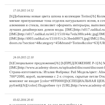
17-10-2015 14:52
[b]Добавлены новые цвета шпона в коллекции Torino[/b] Ко
мягкие приглушенные тона отделок натурального ясеня, в со
алюминия и стекла, позволяет оформить интерьеры, выполне
лучших дизайнерских домов моды. [IMG]http://s017.radikal.ru
[IMG]http://s017.radikal.ru/i412/1510/4a/7eda380ca44c.jpg[/IM
[IMG]http://i003.radikal.ru/1510/f1/c2c3bedd807f.jpg[/IMG] 
doors.ru/?section=4&category=45&brand=Torino&color=63[/UR
24-10-2015 22:10
[b]Специальное предложение[/b] [b]ПРЕДЛОЖЕНИЕ P-1[
[IMG]http://www.academy-doors.ru/uploaded/discount/disco
Страна-изготовитель: Италия Фабрика: Pail Модель/цвет: Ali
700*2080, короб, наличники с 2-х сторон, скрытые петли От
комплект не входит [color=#FF0000][b]СПЕЦИАЛЬНАЯ ЦЕНА
рублей)[/b][/color] Подробнее тут [URL]http://www.academy-do
03-02-2016 20:41