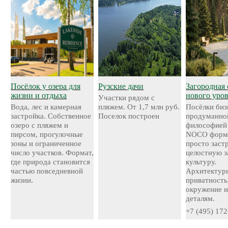
Посёлок у озера для
Рузские дачи
Загородная 
жизни и отдыха
нового уро
Участки рядом с
Вода, лес и камерная
пляжем. От 1,7 млн руб.
Посёлки биз
застройка. Собственное
Поселок построен
продуманно
озеро с пляжем и
философией
пирсом, прогулочные
NOCO форми
зоны и ограниченное
просто застр
число участков. Формат,
целостную 
где природа становится
культуру.
частью повседневной
Архитектурн
жизни.
приватность
окружение и
деталям.
+7 (495) 172