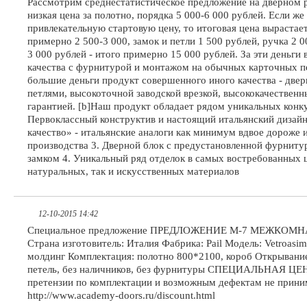
Рассмотрим среднестатистическое предложение на дверном р
низкая цена за полотно, порядка 5 000-6 000 рублей. Если же
привлекательную стартовую цену, то итоговая цена вырастает
примерно 2 500-3 000, замок и петли 1 500 рублей, ручка 2 
3 000 рублей - итого примерно 15 000 рублей. За эти деньги
качества с фурнитурой и монтажом на обычных карточных пе
большие деньги продукт совершенного иного качества - две
петлями, высокоточной заводской врезкой, высококачествен
гарантией. [b]Наш продукт обладает рядом уникальных конк
Первоклассный конструктив и настоящий итальянский дизайн
качество» - итальянские аналоги как минимум вдвое дороже 
производства 3. Дверной блок с предустановленной фурнит
замком 4. Уникальный ряд отделок в самых востребованных 
натуральных, так и искусственных материалов
12-10-2015 14:42
Специальное предложение ПРЕДЛОЖЕНИЕ М-7 МЕЖКОМ
Страна изготовитель: Италия Фабрика: Pail Модель: Vetroasi
молдинг Комплектация: полотно 800*2100, короб Открывание:
петель, без наличников, без фурнитуры СПЕЦИАЛЬНАЯ ЦЕН
претензии по комплектации и возможным дефектам не прини
http://www.academy-doors.ru/discount.html