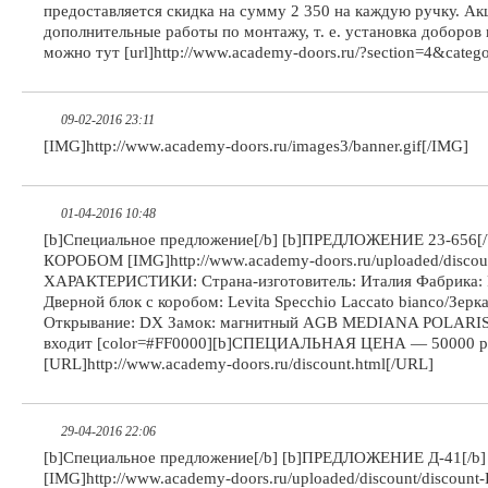
предоставляется скидка на сумму 2 350 на каждую ручку. Ак
дополнительные работы по монтажу, т. е. установка добор
можно тут [url]http://www.academy-doors.ru/?section=4&catego
09-02-2016 23:11
[IMG]http://www.academy-doors.ru/images3/banner.gif[/IMG]
01-04-2016 10:48
[b]Специальное предложение[/b] [b]ПРЕДЛОЖЕНИЕ 23-6
КОРОБОМ [IMG]http://www.academy-doors.ru/uploaded/discoun
ХАРАКТЕРИСТИКИ: Страна-изготовитель: Италия Фабрика: Pa
Дверной блок с коробом: Levita Specchio Laccato bianco/Зерк
Открывание: DX Замок: магнитный AGB MEDIANA POLARIS P
входит [color=#FF0000][b]СПЕЦИАЛЬНАЯ ЦЕНА — 50000 рубл
[URL]http://www.academy-doors.ru/discount.html[/URL]
29-04-2016 22:06
[b]Специальное предложение[/b] [b]ПРЕДЛОЖЕНИЕ Д-4
[IMG]http://www.academy-doors.ru/uploaded/discount/disco