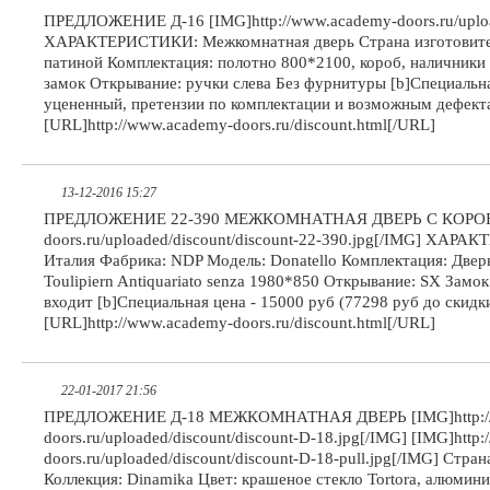
ПРЕДЛОЖЕНИЕ Д-16 [IMG]http://www.academy-doors.ru/upload
ХАРАКТЕРИСТИКИ: Межкомнатная дверь Страна изготовитель
патиной Комплектация: полотно 800*2100, короб, наличники 
замок Открывание: ручки слева Без фурнитуры [b]Специальная
уцененный, претензии по комплектации и возможным дефект
[URL]http://www.academy-doors.ru/discount.html[/URL]
13-12-2016 15:27
ПРЕДЛОЖЕНИЕ 22-390 МЕЖКОМНАТНАЯ ДВЕРЬ С КОРОБОМ
doors.ru/uploaded/discount/discount-22-390.jpg[/IMG] ХАРА
Италия Фабрика: NDP Модель: Donatello Комплектация: Дверн
Toulipiern Antiquariato senza 1980*850 Открывание: SX Замо
входит [b]Специальная цена - 15000 руб (77298 руб до скидк
[URL]http://www.academy-doors.ru/discount.html[/URL]
22-01-2017 21:56
ПРЕДЛОЖЕНИЕ Д-18 МЕЖКОМНАТНАЯ ДВЕРЬ [IMG]http://
doors.ru/uploaded/discount/discount-D-18.jpg[/IMG] [IMG]http
doors.ru/uploaded/discount/discount-D-18-pull.jpg[/IMG] Стра
Коллекция: Dinamika Цвет: крашеное стекло Tortora, алюми