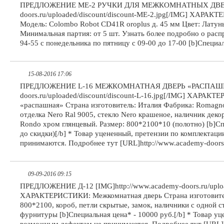
ПРЕДЛОЖЕНИЕ ME-2 РУЧКИ ДЛЯ МЕЖКОМНАТНЫХ ДВЕРЕЙ 
doors.ru/uploaded/discount/discount-ME-2.jpg[/IMG] ХАРАК
Модель: Colombo Robot CD41R oroplus д. 45 мм Цвет: Латун
Минимальная партия: от 5 шт. Узнать более подробно о рас
94-55 с понедельника по пятницу с 09-00 до 17-00 [b]Специаль
15-08-2016 17:06
ПРЕДЛОЖЕНИЕ L-16 МЕЖКОМНАТНАЯ ДВЕРЬ «РАСПАШНАЯ»
doors.ru/uploaded/discount/discount-L-16.jpg[/IMG] ХАРАК
«распашная» Страна изготовитель: Италия Фабрика: Romagn
отделка Nero Ral 9005, стекло Nero крашеное, наличник дек
Rondo хром глянцевый. Размер: 800*2100*10 (полотно) [b]Сп
до скидки)[/b] * Товар уцененный, претензии по комплектац
принимаются. Подробнее тут [URL]http://www.academy-doors.
09-09-2016 09:15
ПРЕДЛОЖЕНИЕ Д-12 [IMG]http://www.academy-doors.ru/upload
ХАРАКТЕРИСТИКИ: Межкомнатная дверь Страна изготовител
800*2100, короб, петли скрытые, замок, наличники с одной 
фурнитуры [b]Специальная цена* - 10000 руб.[/b] * Товар у