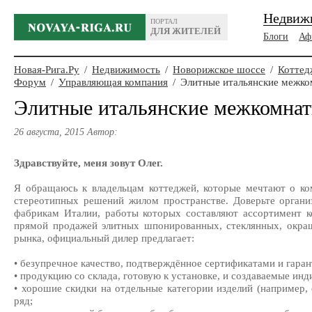
Недвиж
ПОРТАЛ
ДЛЯ ЖИТЕЛЕЙ
Блоги
Аф
Новая-Рига.Ру
/
Недвижимость
/
Новорижское шоссе
/
Коттед
Форум
/
Управляющая компания
/
Элитные итальянские межко
Элитные итальянские межкомнат
26 августа, 2015 Автор:
Здравствуйте, меня зовут Олег.
Я обращаюсь к владельцам коттеджей, которые мечтают о ко
стереотипных решений жилом пространстве. Доверьте орга
фабрикам Италии, работы которых составляют ассортимент к
прямой продажей элитных шпонированных, стеклянных, окраш
рынка, официальный дилер предлагает:
•
безупречное качество, подтверждённое сертификатами и гаран
•
продукцию со склада, готовую к установке, и создаваемые инд
•
хорошие скидки на отдельные категории изделий (например,
ряд;