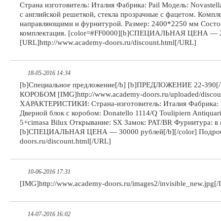
Страна изготовитель: Италия Фабрика: Pail Модель: Novastell
с английской решеткой, стекла прозрачные с фацетом. Компле
направляющими и фурнитурой. Размер: 2400*2250 мм Состоян
комплектация. [color=#FF0000][b]СПЕЦИАЛЬНАЯ ЦЕНА — 215
[URL]http://www.academy-doors.ru/discount.html[/URL]
18-05-2016 14:34
[b]Специальное предложение[/b] [b]ПРЕДЛОЖЕНИЕ 22-3
КОРОБОМ [IMG]http://www.academy-doors.ru/uploaded/discoun
ХАРАКТЕРИСТИКИ: Страна-изготовитель: Италия Фабрика: N
Дверной блок с коробом: Donatello 1114/Q Toulipiern Antiqua
5+cimasa Bilux Открывание: SX Замок: PAT/BR Фурнитура: в 
[b]СПЕЦИАЛЬНАЯ ЦЕНА — 30000 рублей[/b][/color] Подробн
doors.ru/discount.html[/URL]
10-06-2016 17:31
[IMG]http://www.academy-doors.ru/images2/invisible_new.jpg[
14-07-2016 16:02