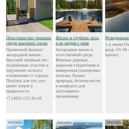
Пространство тишины
Жизнь в глубине леса,
Резиденции
среди высоких сосен
а не рядом с ним
1-я линия О
Приватный формат
Загородная жизнь в
вдхр. От 80
загородной жизни.
естественной среде.
причал
Высокий хвойный лес,
Вековые деревья,
уединённые участки и
закрытая территория и
ощущение полного
выверенная планировка
отключения от города.
посёлка. Баланс
Посёлок для тех, кто
природы, безопасности
ценит покой и
и комфорта для
приватность
постоянного
проживания.
+7 (495) 121-30-26
РЕКЛАМА
РЕКЛАМА
РЕКЛАМА