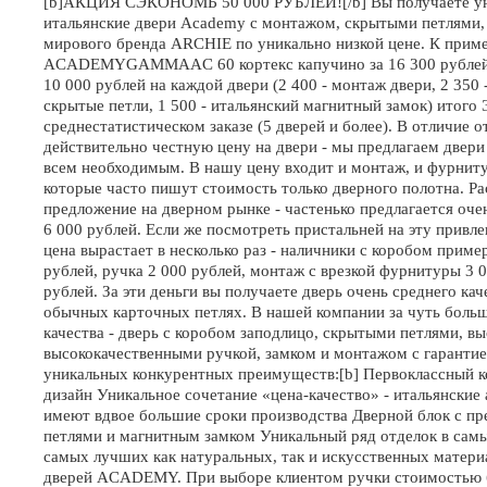
[b]АКЦИЯ СЭКОНОМЬ 50 000 РУБЛЕЙ![/b] Вы получаете ун
итальянские двери Academy с монтажом, скрытыми петлями,
мирового бренда ARCHIE по уникально низкой цене. К приме
ACADEMYGAMMAAC 60 кортекс капучино за 16 300 рублей, 
10 000 рублей на каждой двери (2 400 - монтаж двери, 2 350 
скрытые петли, 1 500 - итальянский магнитный замок) ито
среднестатистическом заказе (5 дверей и более). В отличие 
действительно честную цену на двери - мы предлагаем двер
всем необходимым. В нашу цену входит и монтаж, и фурнитур
которые часто пишут стоимость только дверного полотна. Р
предложение на дверном рынке - частенько предлагается очен
6 000 рублей. Если же посмотреть пристальней на эту привле
цена вырастает в несколько раз - наличники с коробом пример
рублей, ручка 2 000 рублей, монтаж с врезкой фурнитуры 3 
рублей. За эти деньги вы получаете дверь очень среднего ка
обычных карточных петлях. В нашей компании за чуть боль
качества - дверь с коробом заподлицо, скрытыми петлями, вы
высококачественными ручкой, замком и монтажом с гарантие
уникальных конкурентных преимуществ:[b] Первоклассный к
дизайн Уникальное сочетание «цена-качество» - итальянские
имеют вдвое большие сроки производства Дверной блок с п
петлями и магнитным замком Уникальный ряд отделок в самы
самых лучших как натуральных, так и искусственных материа
дверей ACADEMY. При выборе клиентом ручки стоимостью бо