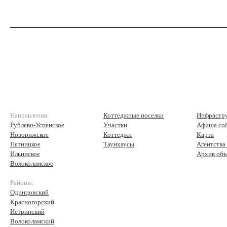
Направления:
Коттеджные поселки
Инфрастр
Рублево-Успенское
Участки
Афиша со
Новорижское
Коттеджи
Карта
Пятницкое
Таунхаусы
Агентства
Ильинское
Архив объ
Волоколамское
Районы:
Одинцовский
Красногорский
Истринский
Волоколамский