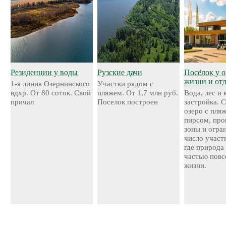
Резиденции у воды
Рузские дачи
Посёлок у о
жизни и от
1-я линия Озернинского
Участки рядом с
вдхр. От 80 соток. Свой
пляжем. От 1,7 млн руб.
Вода, лес и
причал
Поселок построен
застройка. 
озеро с пля
пирсом, про
зоны и огра
число участ
где природа
частью повс
жизни.