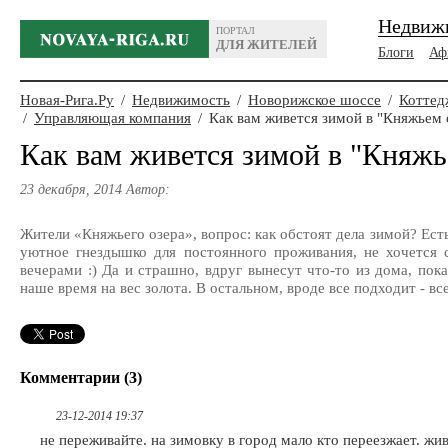
Недвиж
ПОРТАЛ
ДЛЯ ЖИТЕЛЕЙ
Блоги
Аф
Новая-Рига.Ру
/
Недвижимость
/
Новорижское шоссе
/
Коттед
/
Управляющая компания
/
Как вам живется зимой в "Княжьем 
Как вам живется зимой в "Княжь
23 декабря, 2014 Автор:
Жители «Княжьего озера», вопрос: как обстоят дела зимой? Ест
уютное гнездышко для постоянного проживания, не хочется 
вечерами :) Да и страшно, вдруг вынесут что-то из дома, пок
наше время на вес золота. В остальном, вроде все подходит - вс
Комментарии (3)
23-12-2014 19:37
не переживайте. на зимовку в город мало кто переезжает. жи