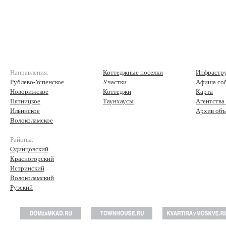
Направления:
Коттеджные поселки
Инфрастр
Рублево-Успенское
Участки
Афиша со
Новорижское
Коттеджи
Карта
Пятницкое
Таунхаусы
Агентства
Ильинское
Архив объ
Волоколамское
Районы:
Одинцовский
Красногорский
Истринский
Волоколамский
Рузский