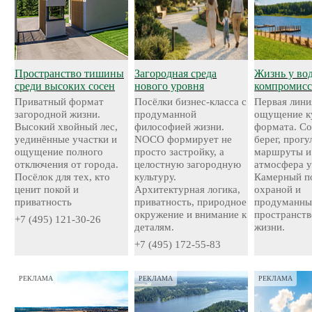
Пространство тишины
Загородная среда
Жизнь у во
среди высоких сосен
нового уровня
компромисс
Приватный формат
Посёлки бизнес-класса с
Первая лини
загородной жизни.
продуманной
ощущение к
Высокий хвойный лес,
философией жизни.
формата. С
уединённые участки и
NOCO формирует не
берег, прог
ощущение полного
просто застройку, а
маршруты и
отключения от города.
целостную загородную
атмосфера у
Посёлок для тех, кто
культуру.
Камерный по
ценит покой и
Архитектурная логика,
охраной и
приватность
приватность, природное
продуманн
окружение и внимание к
пространств
+7 (495) 121-30-26
деталям.
жизни.
+7 (495) 172-55-83
РЕКЛАМА
РЕКЛАМА
РЕКЛАМА