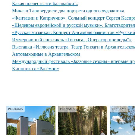
Какая прелесть эти балалайки!..
Микаэл Таривердиев: два портрета одного художника
«Фантазии и Каприччио». Сольный концерт Сергея Каспр
«Шедевры европейской и русской музыки». Благотворите
«Русская мозаика». Концерт Ансамбля баянистов «Русски
Иммерсивный спектакль «Гонзага. „Оператор природы“»
Выставка «Иллюзия театра. Театр Гонзаги в Архангельско
Автовыходные в Архангельском
Международный фестиваль «Jazzовые сезоны» впервые пр
Кинопоказ: «Расёмон»
РЕКЛАМА
РЕКЛАМА
РЕКЛАМА