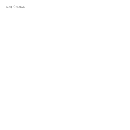
код блока: