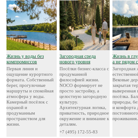
Жизнь у воды без
Загородная среда
Жизнь в глу
компромиссов
нового уровня
а не рядом 
Первая линия и
Посёлки бизнес-класса с
Загородная 
ощущение курортного
продуманной
естественно
формата. Собственный
философией жизни.
Вековые дер
берег, прогулочные
NOCO формирует не
закрытая те
маршруты и спокойная
просто застройку, а
выверенная 
атмосфера у воды.
целостную загородную
посёлка. Ба
Камерный посёлок с
культуру.
природы, бе
охраной и
Архитектурная логика,
и комфорта 
продуманным
приватность, природное
постоянног
пространством для
окружение и внимание к
проживания
жизни.
деталям.
+7 (495) 172-55-83