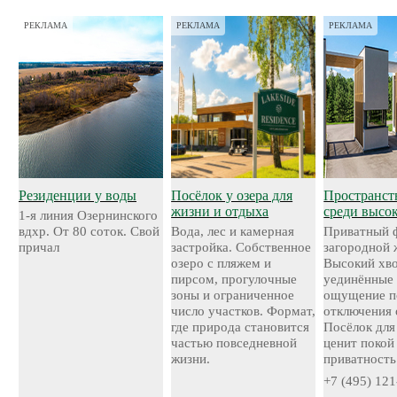
РЕКЛАМА
РЕКЛАМА
РЕКЛАМА
Резиденции у воды
Посёлок у озера для
Пространст
жизни и отдыха
среди высо
1-я линия Озернинского
вдхр. От 80 соток. Свой
Вода, лес и камерная
Приватный 
причал
застройка. Собственное
загородной 
озеро с пляжем и
Высокий хво
пирсом, прогулочные
уединённые 
зоны и ограниченное
ощущение п
число участков. Формат,
отключения 
где природа становится
Посёлок для 
частью повседневной
ценит покой
жизни.
приватность
+7 (495) 121