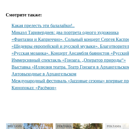
Смотрите также:
Какая прелесть эти балалайки!..
Микаэл Таривердиев: два портрета одного художника
«Фантазии и Каприччио». Сольный концерт Сергея Каспр
«Шедевры европейской и русской музыки». Благотворите
«Русская мозаика». Концерт Ансамбля баянистов «Русски
Иммерсивный спектакль «Гонзага. „Оператор природы“»
Выставка «Иллюзия театра. Театр Гонзаги в Архангельско
Автовыходные в Архангельском
Международный фестиваль «Jazzовые сезоны» впервые пр
Кинопоказ: «Расёмон»
РЕКЛАМА
РЕКЛАМА
РЕКЛАМА