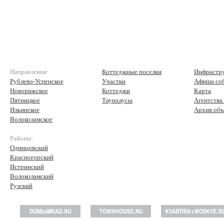
Направления:
Коттеджные поселки
Инфрастр
Рублево-Успенское
Участки
Афиша со
Новорижское
Коттеджи
Карта
Пятницкое
Таунхаусы
Агентства
Ильинское
Архив объ
Волоколамское
Районы:
Одинцовский
Красногорский
Истринский
Волоколамский
Рузский