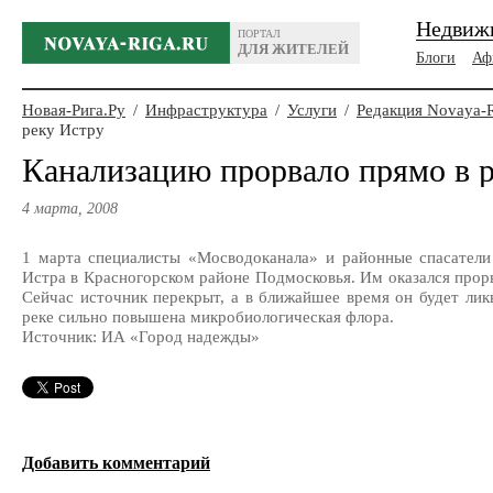
Недвиж
ПОРТАЛ
ДЛЯ ЖИТЕЛЕЙ
Блоги
Аф
Новая-Рига.Ру
/
Инфраструктура
/
Услуги
/
Редакция Novaya-
реку Истру
Канализацию прорвало прямо в 
4 марта, 2008
1 марта специалисты «Мосводоканала» и районные спасатели
Истра в Красногорском районе Подмосковья. Им оказался проры
Сейчас источник перекрыт, а в ближайшее время он будет ликв
реке сильно повышена микробиологическая флора.
Источник: ИА «Город надежды»
Добавить комментарий