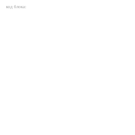
код блока: