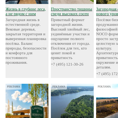
Жизнь в глубине леса,
Пространство тишины
Загородная 
а не рядом с ним
среди высоких сосен
нового уро
Загородная жизнь в
Приватный формат
Посёлки биз
естественной среде.
загородной жизни.
продуманно
Вековые деревья,
Высокий хвойный лес,
философией
закрытая территория и
уединённые участки и
NOCO форми
выверенная планировка
ощущение полного
просто застр
посёлка. Баланс
отключения от города.
целостную 
природы, безопасности
Посёлок для тех, кто
культуру.
и комфорта для
ценит покой и
Архитектурн
постоянного
приватность
приватность
проживания.
окружение и
+7 (495) 121-30-26
деталям.
+7 (495) 172
РЕКЛАМА
РЕКЛАМА
РЕКЛАМА