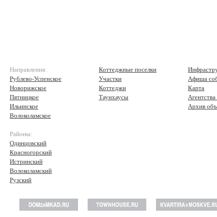
Направления:
Коттеджные поселки
Инфрастр
Рублево-Успенское
Участки
Афиша со
Новорижское
Коттеджи
Карта
Пятницкое
Таунхаусы
Агентства
Ильинское
Архив объ
Волоколамское
Районы:
Одинцовский
Красногорский
Истринский
Волоколамский
Рузский