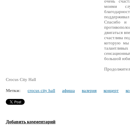
очень счас
моими слу
благодарност
поддерживал
Спасибо и 
противополож
двигаться вп
счастлива по
которую мы 
талантли
сенсацион
большой юбил
Продолжитель
Crocus City Hall
Метки:
crocus city hall
афиша
валерия
концерт
ко
Добавить комментарий