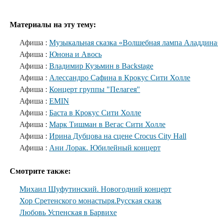
Материалы на эту тему:
Афиша :
Музыкальная сказка «Волшебная лампа Аладдина
Афиша :
Юнона и Авось
Афиша :
Владимир Кузьмин в Backstage
Афиша :
Алессандро Сафина в Крокус Сити Холле
Афиша :
Концерт группы "Пелагея"
Афиша :
EMIN
Афиша :
Баста в Крокус Сити Холле
Афиша :
Марк Тишман в Вегас Сити Холле
Афиша :
Ирина Дубцова на сцене Crocus City Hall
Афиша :
Ани Лорак. Юбилейный концерт
Смотрите также:
Михаил Шуфутинский. Новогодний концерт
Хор Сретенского монастыря.Русская сказк
Любовь Успенская в Барвихе