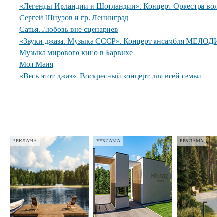
«Легенды Ирландии и Шотландии». Концерт Оркестра вол
Сергей Шнуров и гр. Ленинград
Сатья. Любовь вне сценариев
«Звуки джаза. Музыка СССР». Концерт ансамбля МЕЛОДИ
Музыка мирового кино в Барвихе
Моя Майя
«Весь этот джаз». Воскресный концерт для всей семьи
РЕКЛАМА
РЕКЛАМА
РЕКЛАМА