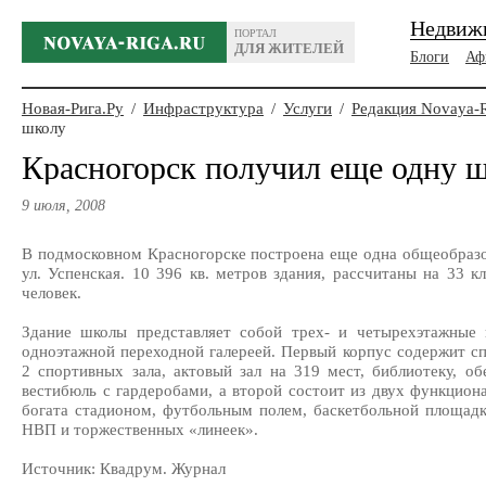
Недвиж
ПОРТАЛ
ДЛЯ ЖИТЕЛЕЙ
Блоги
Аф
Новая-Рига.Ру
/
Инфраструктура
/
Услуги
/
Редакция Novaya-
школу
Красногорск получил еще одну 
9 июля, 2008
В подмосковном Красногорске построена еще одна общеобразо
ул. Успенская. 10 396 кв. метров здания, рассчитаны на 33 к
человек.
Здание школы представляет собой трех- и четырехэтажные 
одноэтажной переходной галереей. Первый корпус содержит с
2 спортивных зала, актовый зал на 319 мест, библиотеку, о
вестибюль с гардеробами, а второй состоит из двух функцио
богата стадионом, футбольным полем, баскетбольной площадк
НВП и торжественных «линеек».
Источник: Квадрум. Журнал