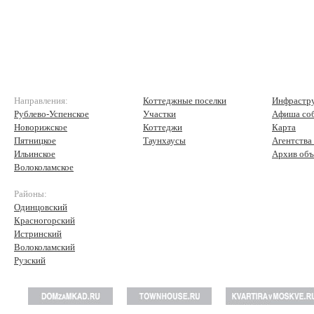
Направления:
Коттеджные поселки
Инфрастр
Рублево-Успенское
Участки
Афиша со
Новорижское
Коттеджи
Карта
Пятницкое
Таунхаусы
Агентства
Ильинское
Архив объ
Волоколамское
Районы:
Одинцовский
Красногорский
Истринский
Волоколамский
Рузский