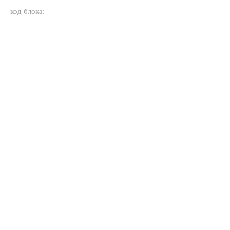
код блока: