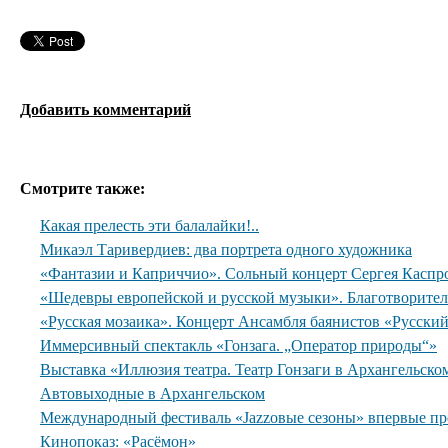
Добавить комментарий
Смотрите также:
Какая прелесть эти балалайки!..
Микаэл Таривердиев: два портрета одного художника
«Фантазии и Каприччио». Сольный концерт Сергея Каспр
«Шедевры европейской и русской музыки». Благотворите
«Русская мозаика». Концерт Ансамбля баянистов «Русски
Иммерсивный спектакль «Гонзага. „Оператор природы“»
Выставка «Иллюзия театра. Театр Гонзаги в Архангельско
Автовыходные в Архангельском
Международный фестиваль «Jazzовые сезоны» впервые пр
Кинопоказ: «Расёмон»