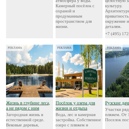
атмосфера у воды.
целостную 
Камерный посёлок с
культуру.
охраной и
Архитектурн
продуманным
приватность
пространством для
окружение и
жизни.
деталям.
+7 (495) 172
РЕКЛАМА
РЕКЛАМА
РЕКЛАМА
Жизнь в глубине леса,
Посёлок у озера для
Рузские дач
а не рядом с ним
жизни и отдыха
Участки ряд
Загородная жизнь в
Вода, лес и камерная
пляжем. От 
естественной среде.
застройка. Собственное
Поселок пос
Вековые деревья,
озеро с пляжем и