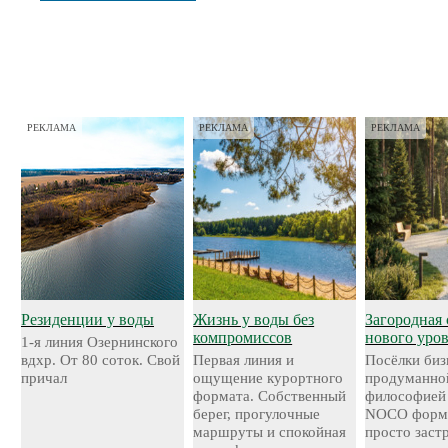
РЕКЛАМА
РЕКЛАМА
РЕКЛАМА
Резиденции у воды
Жизнь у воды без
Загородная 
компромиссов
нового уро
1-я линия Озернинского
вдхр. От 80 соток. Свой
Первая линия и
Посёлки биз
причал
ощущение курортного
продуманно
формата. Собственный
философией
берег, прогулочные
NOCO форми
маршруты и спокойная
просто застр