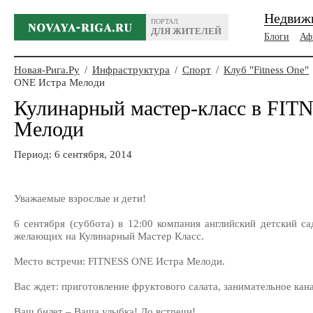
Недвиж
ПОРТАЛ
ДЛЯ ЖИТЕЛЕЙ
Блоги
Аф
Новая-Рига.Ру
/
Инфраструктура
/
Спорт
/
Клуб "Fitness One"
ONE Истра Мелоди
Кулинарный мастер-класс в FI
Мелоди
Период: 6 сентября, 2014
Уважаемые взрослые и дети!
6 сентября (суббота) в 12:00 компания английский детский са
желающих на Кулинарный Мастер Класс.
Место встречи: FITNESS ONE Истра Мелоди.
Вас ждет: приготовление фруктового салата, занимательное кана
Ваш билет – Ваша улыбка! До встречи!