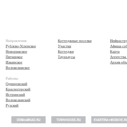
Направления:
Коттеджные поселки
Инфрастр
Рублево-Успенское
Участки
Афиша со
Новорижское
Коттеджи
Карта
Пятницкое
Таунхаусы
Агентства
Ильинское
Архив объ
Волоколамское
Районы:
Одинцовский
Красногорский
Истринский
Волоколамский
Рузский