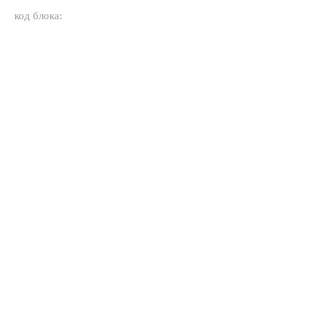
код блока: