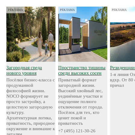
РЕКЛАМА
РЕКЛАМА
РЕКЛАМА
Загородная среда
Пространство тишины
Резиденции
нового уровня
среди высоких сосен
1-я линия О
Посёлки бизнес-класса с
Приватный формат
вдхр. От 80
продуманной
загородной жизни.
причал
философией жизни.
Высокий хвойный лес,
NOCO формирует не
уединённые участки и
просто застройку, а
ощущение полного
целостную загородную
отключения от города.
культуру.
Посёлок для тех, кто
Архитектурная логика,
ценит покой и
приватность, природное
приватность
окружение и внимание к
+7 (495) 121-30-26
деталям.