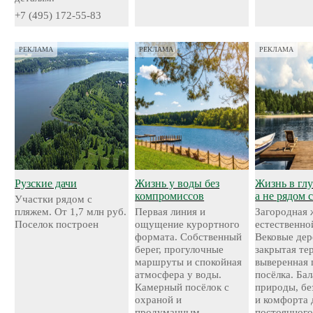
+7 (495) 172-55-83
РЕКЛАМА
РЕКЛАМА
РЕКЛАМА
Рузские дачи
Жизнь у воды без
Жизнь в глу
компромиссов
а не рядом 
Участки рядом с
пляжем. От 1,7 млн руб.
Первая линия и
Загородная 
Поселок построен
ощущение курортного
естественно
формата. Собственный
Вековые дер
берег, прогулочные
закрытая те
маршруты и спокойная
выверенная 
атмосфера у воды.
посёлка. Ба
Камерный посёлок с
природы, бе
охраной и
и комфорта 
продуманным
постоянног