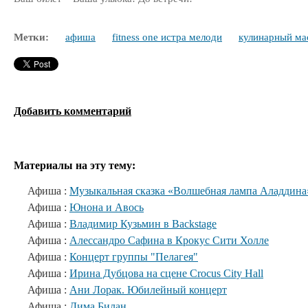
Метки:
афиша
fitness one истра мелоди
кулинарный ма
Добавить комментарий
Материалы на эту тему:
Афиша :
Музыкальная сказка «Волшебная лампа Аладдина
Афиша :
Юнона и Авось
Афиша :
Владимир Кузьмин в Backstage
Афиша :
Алессандро Сафина в Крокус Сити Холле
Афиша :
Концерт группы "Пелагея"
Афиша :
Ирина Дубцова на сцене Crocus City Hall
Афиша :
Ани Лорак. Юбилейный концерт
Афиша :
Дима Билан