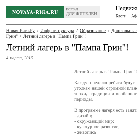
Недвиж
ПОРТАЛ
ДЛЯ ЖИТЕЛЕЙ
Блоги
Аф
Новая-Рига.Ру
/
Инфраструктура
/
Образование
/
Дошкольные
Грин"
/
Летний лагерь в "Пампа Грин"!
Летний лагерь в "Пампа Грин"!
4 марта, 2016
Летний лагерь в "Пампа Грин"!
Каждую неделю ребята будут
уголкам нашей огромной плане
эпохи, традиции и особеннос
периоды.
В программе лагеря есть заня
- дизайн;
- окружающий мир;
- культурное развитие;
- живопись;