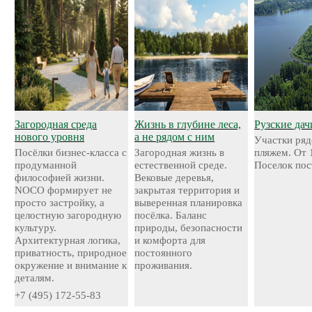
Загородная среда
Жизнь в глубине леса,
Рузские дач
нового уровня
а не рядом с ним
Участки ряд
Посёлки бизнес-класса с
Загородная жизнь в
пляжем. От 
продуманной
естественной среде.
Поселок пос
философией жизни.
Вековые деревья,
NOCO формирует не
закрытая территория и
просто застройку, а
выверенная планировка
целостную загородную
посёлка. Баланс
культуру.
природы, безопасности
Архитектурная логика,
и комфорта для
приватность, природное
постоянного
окружение и внимание к
проживания.
деталям.
+7 (495) 172-55-83