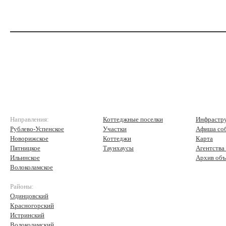
Направления:
Коттеджные поселки
Инфрастр
Рублево-Успенское
Участки
Афиша со
Новорижское
Коттеджи
Карта
Пятницкое
Таунхаусы
Агентства
Ильинское
Архив объ
Волоколамское
Районы:
Одинцовский
Красногорский
Истринский
Волоколамский