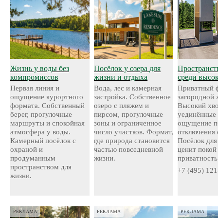
Жизнь у воды без
Посёлок у озера для
Пространст
компромиссов
жизни и отдыха
среди высо
Первая линия и
Вода, лес и камерная
Приватный 
ощущение курортного
застройка. Собственное
загородной 
формата. Собственный
озеро с пляжем и
Высокий хво
берег, прогулочные
пирсом, прогулочные
уединённые 
маршруты и спокойная
зоны и ограниченное
ощущение п
атмосфера у воды.
число участков. Формат,
отключения 
Камерный посёлок с
где природа становится
Посёлок для 
охраной и
частью повседневной
ценит покой
продуманным
жизни.
приватность
пространством для
+7 (495) 121
жизни.
РЕКЛАМА
РЕКЛАМА
РЕКЛАМА