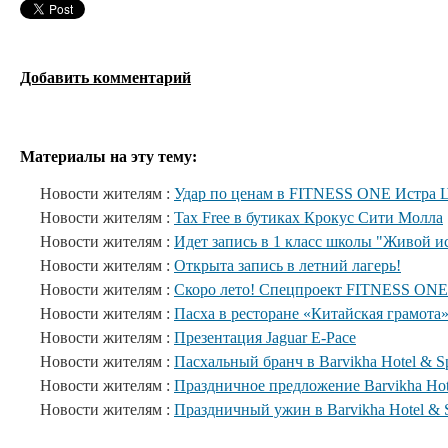
Добавить комментарий
Материалы на эту тему:
Новости жителям :
Удар по ценам в FITNESS ONE Истра 
Новости жителям :
Tax Free в бутиках Крокус Сити Молла
Новости жителям :
Идет запись в 1 класс школы "Живой и
Новости жителям :
Открыта запись в летний лагерь!
Новости жителям :
Скоро лето! Спецпроект FITNESS ONE
Новости жителям :
Пасха в ресторане «Китайская грамота
Новости жителям :
Презентация Jaguar E-Pace
Новости жителям :
Пасхальный бранч в Barvikha Hotel & S
Новости жителям :
Праздничное предложение Barvikha Hot
Новости жителям :
Праздничный ужин в Barvikha Hotel & 