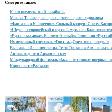
Смотрите также:
Какая прелесть эти балалайки!..
Микаэл Таривердиев: два портрета одного художника
«Фантазии и Каприччио». Сольный концерт Сергея Каспр
«Шедевры европейской и русской музыки». Благотворите
«Русская мозаика». Концерт Ансамбля баянистов «Русски
Иммерсивный спектакль «Гонзага. „Оператор природы“»
Выставка «Иллюзия театра. Театр Гонзаги в Архангельско
Автовыходные в Архангельском
Международный фестиваль «Jazzовые сезоны» впервые пр
Кинопоказ: «Расёмон»
РЕКЛАМА
РЕКЛАМА
РЕКЛАМА