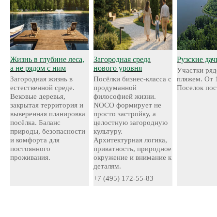
Жизнь в глубине леса,
Загородная среда
Рузские дач
а не рядом с ним
нового уровня
Участки ряд
Загородная жизнь в
Посёлки бизнес-класса с
пляжем. От 
естественной среде.
продуманной
Поселок пос
Вековые деревья,
философией жизни.
закрытая территория и
NOCO формирует не
выверенная планировка
просто застройку, а
посёлка. Баланс
целостную загородную
природы, безопасности
культуру.
и комфорта для
Архитектурная логика,
постоянного
приватность, природное
проживания.
окружение и внимание к
деталям.
+7 (495) 172-55-83