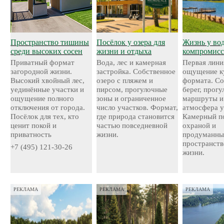
Пространство тишины
Посёлок у озера для
Жизнь у во
среди высоких сосен
жизни и отдыха
компромисс
Приватный формат
Вода, лес и камерная
Первая лини
загородной жизни.
застройка. Собственное
ощущение к
Высокий хвойный лес,
озеро с пляжем и
формата. С
уединённые участки и
пирсом, прогулочные
берег, прог
ощущение полного
зоны и ограниченное
маршруты и
отключения от города.
число участков. Формат,
атмосфера у
Посёлок для тех, кто
где природа становится
Камерный по
ценит покой и
частью повседневной
охраной и
приватность
жизни.
продуманн
пространств
+7 (495) 121-30-26
жизни.
РЕКЛАМА
РЕКЛАМА
РЕКЛАМА