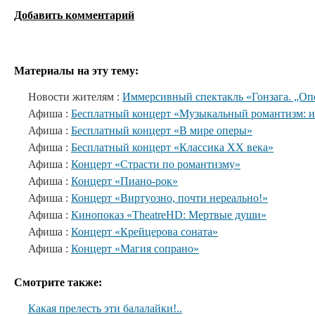
Добавить комментарий
Материалы на эту тему:
Новости жителям :
Иммерсивный спектакль «Гонзага. „Оп
Афиша :
Бесплатный концерт «Музыкальный романтизм: 
Афиша :
Бесплатный концерт «В мире оперы»
Афиша :
Бесплатный концерт «Классика XX века»
Афиша :
Концерт «Страсти по романтизму»
Афиша :
Концерт «Пиано-рок»
Афиша :
Концерт «Виртуозно, почти нереально!»
Афиша :
Кинопоказ «TheatreHD: Мертвые души»
Афиша :
Концерт «Крейцерова соната»
Афиша :
Концерт «Магия сопрано»
Смотрите также:
Какая прелесть эти балалайки!..