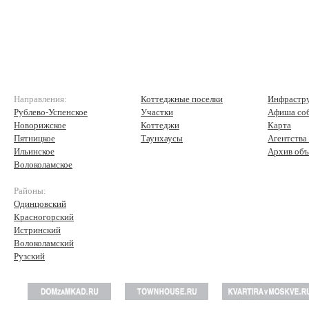
Направления:
Коттеджные поселки
Инфрастр
Рублево-Успенское
Участки
Афиша со
Новорижское
Коттеджи
Карта
Пятницкое
Таунхаусы
Агентства
Ильинское
Архив объ
Волоколамское
Районы:
Одинцовский
Красногорский
Истринский
Волоколамский
Рузский