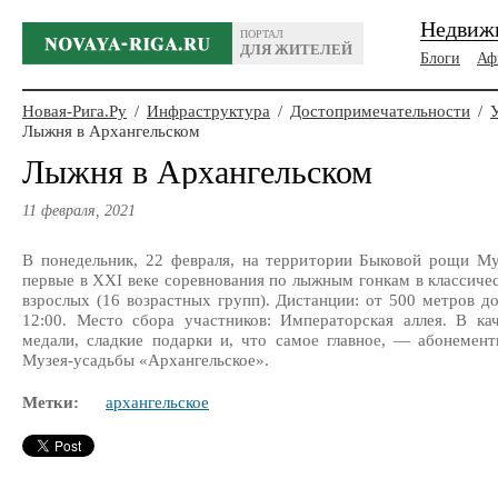
Недвиж
ПОРТАЛ
ДЛЯ ЖИТЕЛЕЙ
Блоги
Аф
Новая-Рига.Ру
/
Инфраструктура
/
Достопримечательности
/
Лыжня в Архангельском
Лыжня в Архангельском
11 февраля, 2021
В понедельник, 22 февраля, на территории Быковой рощи Му
первые в XXI веке соревнования по лыжным гонкам в классичес
взрослых (16 возрастных групп). Дистанции: от 500 метров до
12:00. Место сбора участников: Императорская аллея. В ка
медали, сладкие подарки и, что самое главное, — абонемен
Музея-усадьбы «Архангельское».
Метки:
архангельское