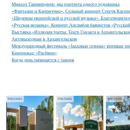
Микаэл Таривердиев: два портрета одного художника
«Фантазии и Каприччио». Сольный концерт Сергея Каспр
«Шедевры европейской и русской музыки». Благотворите
«Русская мозаика». Концерт Ансамбля баянистов «Русски
Выставка «Иллюзия театра. Театр Гонзаги в Архангельско
Автовыходные в Архангельском
Международный фестиваль «Jazzовые сезоны» впервые пр
Кинопоказ: «Расёмон»
Когда день начинается с танцев
РЕКЛАМА
РЕКЛАМА
РЕКЛАМА