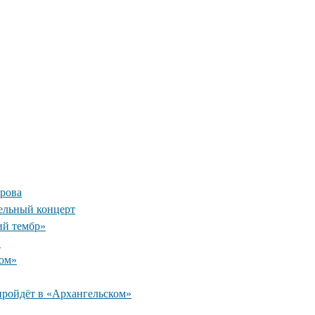
рова
ельный концерт
ий тембр»
»
ком»
пройдёт в «Архангельском»