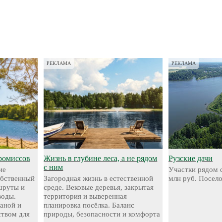
РЕКЛАМА
РЕКЛАМА
ромиссов
Жизнь в глубине леса, а не рядом
Рузские дачи
с ним
ие
Участки рядом с
обственный
Загородная жизнь в естественной
млн руб. Посел
шруты и
среде. Вековые деревья, закрытая
воды.
территория и выверенная
аной и
планировка посёлка. Баланс
твом для
природы, безопасности и комфорта