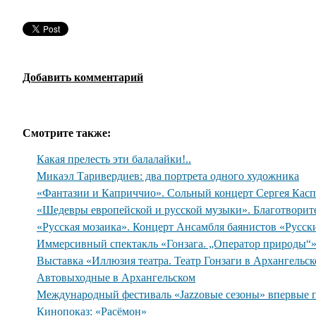
Добавить комментарий
Смотрите также:
Какая прелесть эти балалайки!..
Микаэл Таривердиев: два портрета одного художника
«Фантазии и Каприччио». Сольный концерт Сергея Касп
«Шедевры европейской и русской музыки». Благотворит
«Русская мозаика». Концерт Ансамбля баянистов «Русск
Иммерсивный спектакль «Гонзага. „Оператор природы“
Выставка «Иллюзия театра. Театр Гонзаги в Архангельс
Автовыходные в Архангельском
Международный фестиваль «Jazzовые сезоны» впервые 
Кинопоказ: «Расёмон»