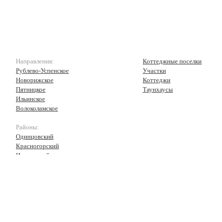
Направления:
Коттеджные поселки
Рублево-Успенское
Участки
Новорижское
Коттеджи
Пятницкое
Таунхаусы
Ильинское
Волоколамское
Районы:
Одинцовский
Красногорский
Истринский
Волоколамский
Рузский