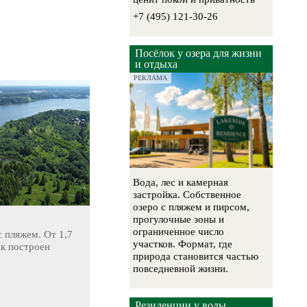
+7 (495) 121-30-26
Посёлок у озера для жизни
и отдыха
РЕКЛАМА
Вода, лес и камерная
застройка. Собственное
озеро с пляжем и пирсом,
прогулочные зоны и
ограниченное число
 пляжем. От 1,7
участков. Формат, где
ок построен
природа становится частью
повседневной жизни.
Резиденции у воды