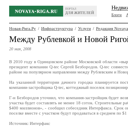
Недви
ПОРТАЛ
ДЛЯ ЖИТЕЛЕЙ
Блоги
Новая-Рига.Ру
/
Инфраструктура
/
Услуги
/
Редакция Novaya
Между Рублевкой и Новой Риго
20 мая, 2008
В 2010 году в Одинцовском районе Московской области «выр
президент компании Q-tec Сергей Безбородов. Q-tec совмес
районе на популярном направлении между Рублевским и Новор
На указанной территории дачного городка планируется пос
компании-застройщика Q-tec, коттеджный поселок позициониру
Г-н Безбородов уточнил, что компания-застройщик будет воз
участка будет составлять не менее 18 соток. Строительные ра
$400 миллионов», - сообщил собеседник Интерфакса. Срок ок
поселке вместе с участком будут продаваться в среднем по $1
Источник: Интерфакс