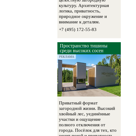
целостную загородную
культуру. Архитектурная
логика, приватность,
природное окружение и
внимание к деталям.
+7 (495) 172-55-83
Пространство тишины
среди высоких сосен
РЕКЛАМА
Приватный формат
загородной жизни. Высокий
хвойный лес, уединённые
участки и ощущение
полного отключения от
города. Посёлок для тех, кто
ценит покой и приватность