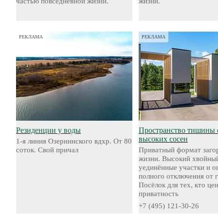
частью повседневной жизни.
жизни.
РЕКЛАМА
РЕКЛАМА
Резиденции у воды
Пространство тишины 
высоких сосен
1-я линия Озернинского вдхр. От 80
соток. Свой причал
Приватный формат заго
жизни. Высокий хвойный
уединённые участки и 
полного отключения от 
Посёлок для тех, кто це
приватность
+7 (495) 121-30-26