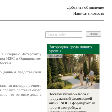
Добавить объявление
Написать новость
е
Найти
Загородная среда нового
уровня
л в интервью Интерфаксу
РЕКЛАМА
и под ИЖС в Одинцовском
Москвы.
По данным представителя
мальная площадь дачного
я проекта составит около
Посёлки бизнес-класса с
вил, что готовые дома в
продуманной философией
жизни. NOCO формирует не
просто застройку, а