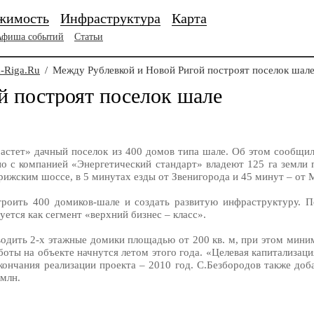
жимость
Инфраструктура
Карта
Афиша событий
Статьи
-Riga.Ru
/
Между Рублевкой и Новой Ригой построят поселок шал
й построят поселок шале
астет» дачный поселок из 400 домов типа шале. Об этом сообщи
тно с компанией «Энергетический стандарт» владеют 125 га земл
ижским шоссе, в 5 минутах езды от Звенигорода и 45 минут – от 
троить 400 домиков-шале и создать развитую инфраструктуру. 
ется как сегмент «верхний бизнес – класс».
водить 2-х этажные домики площадью от 200 кв. м, при этом мини
боты на объекте начнутся летом этого года. «Целевая капитализаци
ончания реализации проекта – 2010 год. С.Безбородов также доба
 млн.