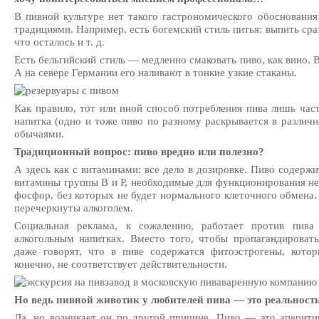
В пивной культуре нет такого гастрономического обоснования 
традициями. Например, есть богемский стиль питья: выпить сра
что осталось и т. д.
Есть бельгийский стиль — медленно смаковать пиво, как вино. 
А на севере Германии его наливают в тонкие узкие стаканы.
Как правило, тот или иной способ потребления пива лишь час
напитка (одно и тоже пиво по разному раскрывается в различн
обычаями.
Традиционный вопрос: пиво вредно или полезно?
А здесь как с витаминами: все дело в дозировке. Пиво содерж
витамины группы В и Р, необходимые для функционирования не
фосфор, без которых не будет нормального клеточного обмена.
перечеркнуты алкоголем.
Социальная реклама, к сожалению, работает против пива
алкогольным напитках. Вместо того, чтобы пропагандировать
даже говорят, что в пиве содержатся фитоэстрогены, кото
конечно, не соответствует действительности.
Но ведь пивной животик у любителей пива — это реальность
Да, но возникает он по другой причине. Пиво — это аперитив