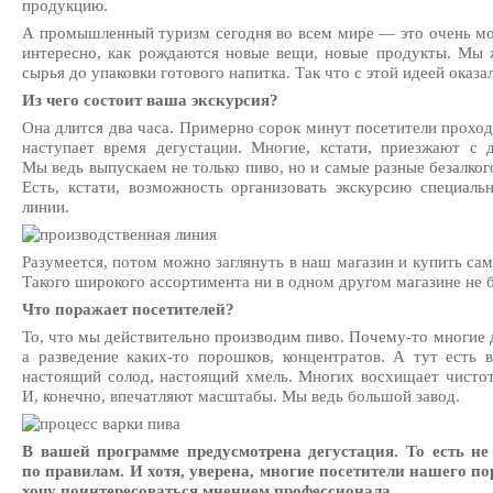
продукцию.
А промышленный туризм сегодня во всем мире — это очень мо
интересно, как рождаются новые вещи, новые продукты. Мы 
сырья до упаковки готового напитка. Так что с этой идеей оказа
Из чего состоит ваша экскурсия?
Она длится два часа. Примерно сорок минут посетители проход
наступает время дегустации. Многие, кстати, приезжают с 
Мы ведь выпускаем не только пиво, но и самые разные безалког
Есть, кстати, возможность организовать экскурсию специаль
линии.
Разумеется, потом можно заглянуть в наш магазин и купить с
Такого широкого ассортимента ни в одном другом магазине не б
Что поражает посетителей?
То, что мы действительно производим пиво. Почему-то многие 
а разведение каких-то порошков, концентратов. А тут есть 
настоящий солод, настоящий хмель. Многих восхищает чистота
И, конечно, впечатляют масштабы. Мы ведь большой завод.
В вашей программе предусмотрена дегустация. То есть не
по правилам. И хотя, уверена, многие посетители нашего по
хочу поинтересоваться мнением профессионала…