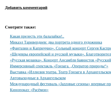
Добавить комментарий
Смотрите также:
Какая прелесть эти балалайки!..
Микаэл Таривердиев: два портрета одного художника
«Фантазии и Каприччио». Сольный концерт Сергея Каспр
«Шедевры европейской и русской музыки». Благотворите
«Русская мозаика». Концерт Ансамбля баянистов «Русски
Иммерсивный спектакль «Гонзага. „Оператор природы“»
Выставка «Иллюзия театра. Театр Гонзаги в Архангельско
Автовыходные в Архангельском
Международный фестиваль «Jazzовые сезоны» впервые пр
Кинопоказ: «Расёмон»