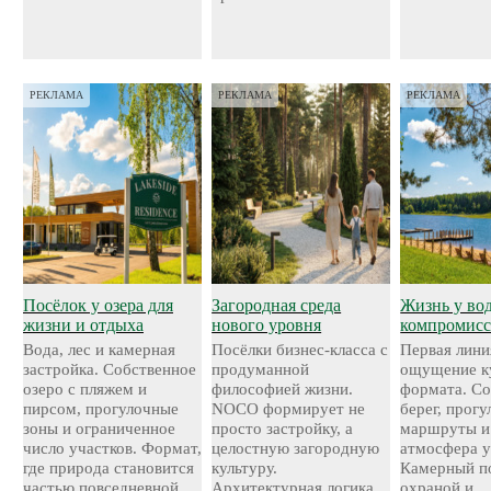
РЕКЛАМА
РЕКЛАМА
РЕКЛАМА
Посёлок у озера для
Загородная среда
Жизнь у во
жизни и отдыха
нового уровня
компромисс
Вода, лес и камерная
Посёлки бизнес-класса с
Первая лини
застройка. Собственное
продуманной
ощущение к
озеро с пляжем и
философией жизни.
формата. С
пирсом, прогулочные
NOCO формирует не
берег, прог
зоны и ограниченное
просто застройку, а
маршруты и
число участков. Формат,
целостную загородную
атмосфера у
где природа становится
культуру.
Камерный по
частью повседневной
Архитектурная логика,
охраной и