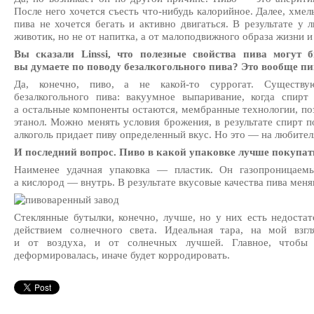
После него хочется съесть что-нибудь калорийное. Далее, хме
пива не хочется бегать и активно двигаться. В результате у 
животик, но не от напитка, а от малоподвижного образа жизни и
Вы сказали Linssi, что полезные свойства пива могут 
вы думаете по поводу безалкогольного пива? Это вообще пи
Да, конечно, пиво, а не какой-то суррогат. Существу
безалкогольного пива: вакуумное выпаривание, когда спирт
а остальные компоненты остаются, мембранные технологии, п
этанол. Можно менять условия брожения, в результате спирт по
алкоголь придает пиву определенный вкус. Но это — на любител
И последний вопрос. Пиво в какой упаковке лучше покупат
Наименее удачная упаковка — пластик. Он газопроницаемы
а кислород — внутрь. В результате вкусовые качества пива меня
Стеклянные бутылки, конечно, лучше, но у них есть недоста
действием солнечного света. Идеальная тара, на мой взг
и от воздуха, и от солнечных лучшей. Главное, чтобы
деформировалась, иначе будет корродировать.