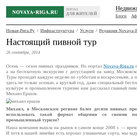
Недвиж
ПОРТАЛ
ДЛЯ ЖИТЕЛЕЙ
Блоги
Аф
Новая-Рига.Ру
/
Инфраструктура
/
Услуги
/
Редакция Novaya-
Настоящий пивной тур
26 сентября, 2014
Осень — сезон пивных праздников. Но портал
Novaya-Riga.ru
п
а на бесплатную экскурсию с дегустацией на завод Московс
Туры проходят каждую неделю по субботам и воскресеньям, а п
здесь не только осенью, а круглый год, даже специальный бесп
культуре и промышленном туризме нам рассказал главный пив
Михаил Ершов.
Михаил, в Московском регионе более десяти пивных пр
использовать такой формат общения со своими по
промышленный туризм?
Наша компания вышла на рынок в самом конце 2008 г. — время
И хотя в нашей линейке есть хорошо узнаваемые сорта, мы зад