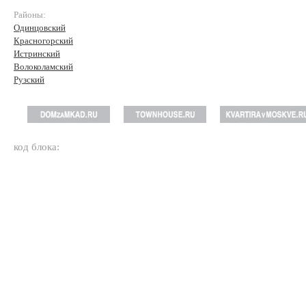
Районы:
Одинцовский
Красногорский
Истринский
Волоколамский
Рузский
код блока: