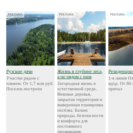
РЕКЛАМА
РЕКЛАМА
РЕКЛАМА
Рузские дачи
Жизнь в глубине леса,
Резиденции
а не рядом с ним
Участки рядом с
1-я линия О
пляжем. От 1,7 млн руб.
Загородная жизнь в
вдхр. От 80
Поселок построен
естественной среде.
причал
Вековые деревья,
закрытая территория и
выверенная планировка
посёлка. Баланс
природы, безопасности
и комфорта для
постоянного
проживания.