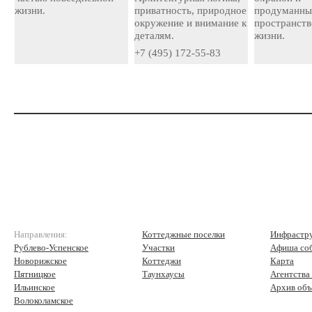
жизни.
приватность, природное
продуманн
окружение и внимание к
пространств
деталям.
жизни.
+7 (495) 172-55-83
Направления:
Коттеджные поселки
Инфрастр
Рублево-Успенское
Участки
Афиша со
Новорижское
Коттеджи
Карта
Пятницкое
Таунхаусы
Агентства
Ильинское
Архив объ
Волоколамское