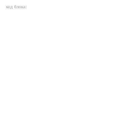
код блока: