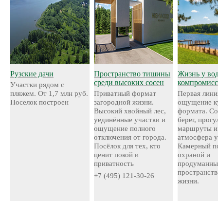
Рузские дачи
Пространство тишины
Жизнь у во
среди высоких сосен
компромисс
Участки рядом с
пляжем. От 1,7 млн руб.
Приватный формат
Первая лини
Поселок построен
загородной жизни.
ощущение к
Высокий хвойный лес,
формата. С
уединённые участки и
берег, прог
ощущение полного
маршруты и
отключения от города.
атмосфера у
Посёлок для тех, кто
Камерный по
ценит покой и
охраной и
приватность
продуманн
пространств
+7 (495) 121-30-26
жизни.