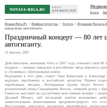
Недвиж
ПОРТАЛ
ДЛЯ ЖИТЕЛЕЙ
Блоги
Аф
Новая-Рига.Ру
/
Инфраструктура
/
Услуги
/
Редакция Novaya-
шведскому автогиганту.
Праздничный концерт — 80 лет 
автогиганту.
31 августа, 2007
Действительно, компания Volvo в 2007 году отмечает свой 80 
подарок — концерт шведских и российских звезд мирового уров
в «Лужниках» (Центральная аллея).
Ведущими в этот день станут Тина Канделаки и Александр 
ведущих зарубежных и российских артистов. Первое отде
зарубежным звездам. Легендарная группа Secret Servic
романтичный певец Скандинавии Bosson, спевший дуэты с Бр
Симпсон, выставит на суд публики свои главные козыри — рома
Ди-джей Мендез, чей последний альбом возглавляет рей
зажигательными композициями продемонстрирует, что есть
Выступление шведского музыканта нигерийского происхожд