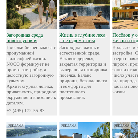
Загородная среда
Жизнь в глубине леса,
Посёлок у о
нового уровня
а не рядом с ним
жизни и от
Посёлки бизнес-класса с
Загородная жизнь в
Вода, лес и
продуманной
естественной среде.
застройка. 
философией жизни.
Вековые деревья,
озеро с пля
NOCO формирует не
закрытая территория и
пирсом, про
просто застройку, а
выверенная планировка
зоны и огра
целостную загородную
посёлка. Баланс
число участ
культуру.
природы, безопасности
где природа
Архитектурная логика,
и комфорта для
частью повс
приватность, природное
постоянного
жизни.
окружение и внимание к
проживания.
деталям.
+7 (495) 172-55-83
РЕКЛАМА
РЕКЛАМА
РЕКЛАМА