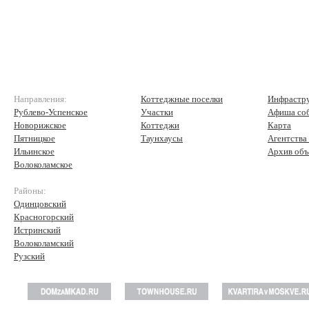
Направления:
Коттеджные поселки
Инфрастр
Рублево-Успенское
Участки
Афиша со
Новорижское
Коттеджи
Карта
Пятницкое
Таунхаусы
Агентства
Ильинское
Архив объ
Волоколамское
Районы:
Одинцовский
Красногорский
Истринский
Волоколамский
Рузский