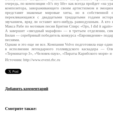
очередь, по композиции «It’s my life» как всегда пройдет «на у
композитора, завораживающего своим артистизмом и эмоцио
представят знакомые мировые хиты, но в собственной ор
перекликающаяся с двадцатыми тридцатыми годами истори
звучанием, вряд ли оставит кого-нибудь равнодушным. А кто
Макса Рабе по мотивам песни Бритни Спирс «Ops, I did it again»
А завершит «звездный марафон» — в третьем отделении, с
Билан — серебряный победитель конкурса «Евровидение» пода
песнями.
Однако и это еще не все. Компания Volvo подготовила еще оди
в исполнении легендарного голливудского каскадера — Ол
«Терминатор-3», «Человек-паук», «Пираты Карибского моря» и 
Источник: http://www.event.rbc.ru
Добавить комментарий
Смотрите также: