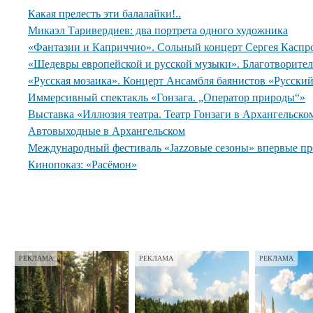
Какая прелесть эти балалайки!..
Микаэл Таривердиев: два портрета одного художника
«Фантазии и Каприччио». Сольный концерт Сергея Каспр
«Шедевры европейской и русской музыки». Благотворите
«Русская мозаика». Концерт Ансамбля баянистов «Русски
Иммерсивный спектакль «Гонзага. „Оператор природы“»
Выставка «Иллюзия театра. Театр Гонзаги в Архангельско
Автовыходные в Архангельском
Международный фестиваль «Jazzовые сезоны» впервые пр
Кинопоказ: «Расёмон»
РЕКЛАМА
РЕКЛАМА
РЕКЛАМА