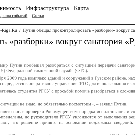
жимость
Инфраструктура
Карта
Афиша событий
Статьи
-Riga.Ru
/
Путин обещал проконтролировать «разборки» вокруг са
ь «разборки» вокруг санатория «Р
мир Путин пообещал разобраться с ситуацией передачи санатори
ГСУ) Федеральной таможенной службе (ФТС).
ря 2009 года комплекс зданий и сооружений в Рузском районе, на
 передается в оперативное управление ФТС для использования в с
ратилась студентка РГСУ с просьбой помочь разобраться в сложив
ситуации не знаю, но обязательно посмотрим», – заявил Путин.
инято после проверки Росимуществом порядка использования и с
определены, но руководители РГСУ уклоняются от выполнения реш
тают, что решение принято на основании подложных сведений.