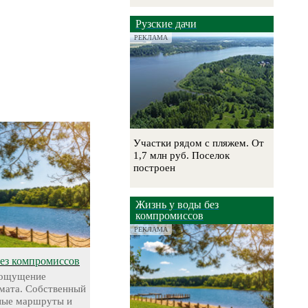
Рузские дачи
РЕКЛАМА
Участки рядом с пляжем. От
1,7 млн руб. Поселок
построен
Жизнь у воды без
компромиссов
РЕКЛАМА
без компромиссов
 ощущение
мата. Собственный
чные маршруты и