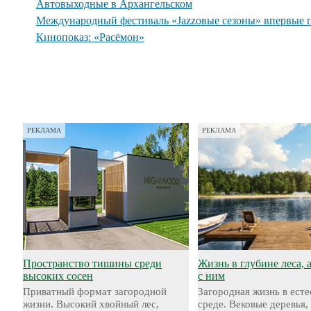
Автовыходные в Архангельском
Международный фестиваль «Jazzовые сезоны» впервые 
Кинопоказ: «Расёмон»
РЕКЛАМА
РЕКЛАМА
Пространство тишины среди
Жизнь в глубине леса, 
высоких сосен
с ним
Приватный формат загородной
Загородная жизнь в ест
жизни. Высокий хвойный лес,
среде. Вековые деревья,