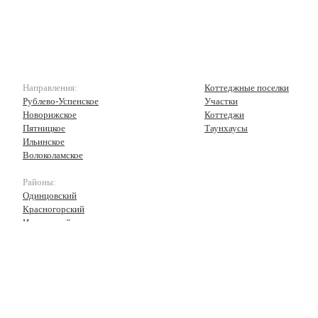
Направления:
Коттеджные поселки
Рублево-Успенское
Участки
Новорижское
Коттеджи
Пятницкое
Таунхаусы
Ильинское
Волоколамское
Районы:
Одинцовский
Красногорский
Истринский
Волоколамский
Рузский