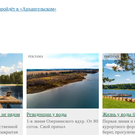
пройдёт в «Архангельском»
РЕКЛАМА
РЕКЛАМА
а не рядом
Резиденции у воды
Жизнь у воды 
1-я линия Озернинского вдхр. От 80
Первая линия и
ественной
соток. Свой причал
курортного фор
 закрытая
берег, прогуло