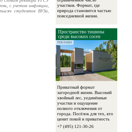
ограниченное число
 По словам ректора РГСУ
участков. Формат, где
ень, с учетом инфляции,
природа становится частью
тысяч студентов ВУЗа,
повседневной жизни.
Пространство тишины
среди высоких сосен
РЕКЛАМА
Приватный формат
загородной жизни. Высокий
хвойный лес, уединённые
участки и ощущение
полного отключения от
города. Посёлок для тех, кто
ценит покой и приватность
+7 (495) 121-30-26