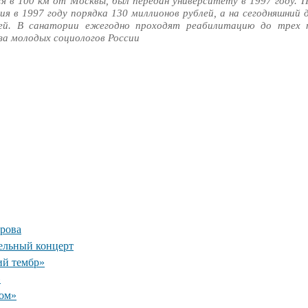
я в 100 км от Москвы, был передан университету в 1997 году.
я в 1997 году порядка 130 миллионов рублей, а на сегодняшний д
ей. В санатории ежегодно проходят реабилитацию до трех 
за молодых социологов России
рова
ельный концерт
ий тембр»
»
ком»