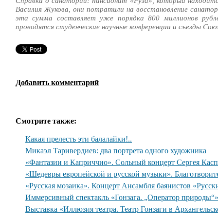
Справка о санатории: пансионат «Руза», который находитс
Василия Жукова, они потратили на восстановление санатори
эта сумма составляет уже порядка 800 миллионов рубл
проводятся студенческие научные конференции и съезды Сою
Добавить комментарий
Смотрите также:
Какая прелесть эти балалайки!..
Микаэл Таривердиев: два портрета одного художника
«Фантазии и Каприччио». Сольный концерт Сергея Касп
«Шедевры европейской и русской музыки». Благотворит
«Русская мозаика». Концерт Ансамбля баянистов «Русск
Иммерсивный спектакль «Гонзага. „Оператор природы“
Выставка «Иллюзия театра. Театр Гонзаги в Архангельс