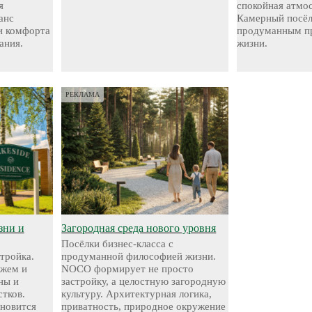
я
спокойная атмо
анс
Камерный посёл
и комфорта
продуманным пр
ания.
жизни.
РЕКЛАМА
зни и
Загородная среда нового уровня
Посёлки бизнес-класса с
стройка.
продуманной философией жизни.
яжем и
NOCO формирует не просто
ны и
застройку, а целостную загородную
стков.
культуру. Архитектурная логика,
ановится
приватность, природное окружение