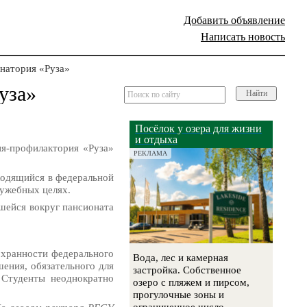
Добавить объявление
Написать новость
натория «Руза»
уза»
Найти
Посёлок у озера для жизни
и отдыха
я-профилактория «Руза»
РЕКЛАМА
ходящийся в федеральной
лужебных целях.
шейся вокруг пансионата
охранности федерального
Вода, лес и камерная
ения, обязательного для
застройка. Собственное
 Студенты неоднократно
озеро с пляжем и пирсом,
прогулочные зоны и