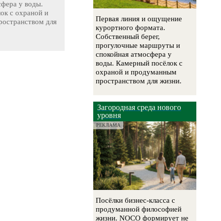
сфера у воды.
ок с охраной и
Первая линия и ощущение
остранством для
курортного формата.
Собственный берег,
прогулочные маршруты и
спокойная атмосфера у
воды. Камерный посёлок с
охраной и продуманным
пространством для жизни.
Загородная среда нового
уровня
РЕКЛАМА
Посёлки бизнес-класса с
продуманной философией
жизни. NOCO формирует не