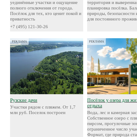
уединённые участки и ощущение
территория и выверенна
полного отключения от города.
планировка посёлка. Бал
Посёлок для тех, кто ценит покой и
природы, безопасности 
приватность
для постоянного прожив
+7 (495) 121-30-26
РЕКЛАМА
РЕКЛАМА
Рузские дачи
Посёлок у озера для жи
отдыха
Участки рядом с пляжем. От 1,7
млн руб. Поселок построен
Вода, лес и камерная за
Собственное озеро с пл
пирсом, прогулочные зо
ограниченное число уча
Формат, где природа ст