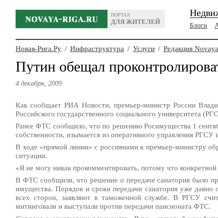
Недви
ПОРТАЛ
ДЛЯ ЖИТЕЛЕЙ
Блоги
Новая-Рига.Ру
/
Инфраструктура
/
Услуги
/
Редакция Novaya
Путин обещал проконтролироват
4 декабря, 2009
Как сообщает РИА Новости, премьер-министр России Влади
Российского государственного социального университета (Р
Ранее ФТС сообщило, что по решению Росимущества 1 сентяб
собственности, изымается из оперативного управления РГСУ и
В ходе «прямой линии» с россиянами к премьер-министру об
ситуации.
«Я не могу никак прокомментировать, потому что конкретной 
В ФТС сообщили, что решение о передаче санатория было пр
имущества. Порядок и сроки передачи санатория уже давно 
всех сторон, заявляют в таможенной службе. В РГСУ счи
митинговали и выступали против передачи пансионата ФТС.