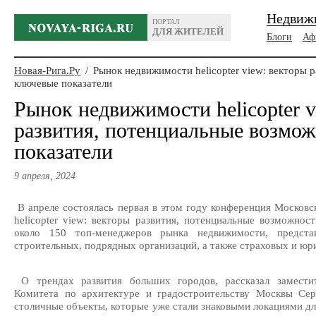
Недвиж
ПОРТАЛ
ДЛЯ ЖИТЕЛЕЙ
Блоги
Аф
Новая-Рига.Ру
/
Рынок недвижимости helicopter view: векторы 
ключевые показатели
Рынок недвижимости helicopter v
развития, потенциальные возмо
показатели
9 апреля, 2024
В апреле состоялась первая в этом году конференция Москов
helicopter view: векторы развития, потенциальные возможнос
около 150 топ-менеджеров рынка недвижимости, представ
строительных, подрядных организаций, а также страховых и юр
О трендах развития больших городов, рассказал заместит
Комитета по архитектуре и градостроительству Москвы Сер
столичные объекты, которые уже стали знаковыми локациями дл