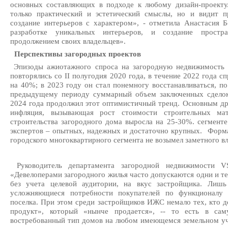
основных составляющих в подходе к любому дизайн-проекту.
только практический и эстетический смыслы, но и видит п
создание интерьеров с характером», - отметила Анастасия 
разработке уникальных интерьеров, и создание простр
продолжением своих владельцев».
Перспективы загородных проектов
Эпизоды ажиотажного спроса на загородную недвижимость 
повторялись со II полугодия 2020 года, в течение 2022 года с
на 40%; в 2023 году он стал понемногу восстанавливаться, 
предыдущему периоду суммарный объем заключенных сделок 
2024 года продолжил этот оптимистичный тренд. Основным др
инфляция, вызывающая рост стоимости строительных мат
строительства загородного дома выросла на 25-30%. сегмент
экспертов – опытных, надежных и достаточно крупных. Форм
городского многоквартирного сегмента не возымел заметного вл
Руководитель департамента загородной недвижимости V
«Девелоперами загородного жилья часто допускаются одни и т
без учета целевой аудитории, на вкус застройщика. Лиш
усложняющиеся потребности покупателей по функционалу 
поселка. При этом среди застройщиков ИЖС немало тех, кто д
продукт», который «нынче продается», -- то есть в сам
востребованный тип домов на любом имеющемся земельном уча