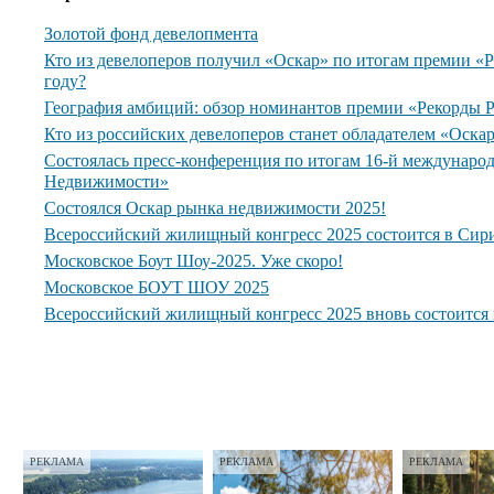
Золотой фонд девелопмента
Кто из девелоперов получил «Оскар» по итогам премии 
году?
География амбиций: обзор номинантов премии «Рекорды
Кто из российских девелоперов станет обладателем «Оска
Состоялась пресс-конференция по итогам 16-й междунар
Недвижимости»
Состоялся Оскар рынка недвижимости 2025!
Всероссийский жилищный конгресс 2025 состоится в Сир
Московское Боут Шоу-2025. Уже скоро!
Московское БОУТ ШОУ 2025
Всероссийский жилищный конгресс 2025 вновь состоится
РЕКЛАМА
РЕКЛАМА
РЕКЛАМА