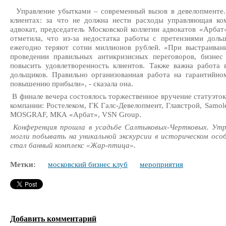
Управление убытками – современный вызов в девелопменте.
клиентах: за что не должна нести расходы управляющая ком
адвокат, председатель Московской коллегии адвокатов «Арбат
отметила, что из-за недостатка работы с претензиями доль
ежегодно теряют сотни миллионов рублей. «При выстраиван
проведении правильных антикризисных переговоров, бизне
повысить удовлетворенность клиентов. Также важна работа
дольщиков. Правильно организованная работа на гарантийно
повышению прибыли», - сказала она.
В финале вечера состоялось торжественное вручение статуэток
компании: Ростелеком, ГК Галс-Девелопмент, Главстрой, Samole
MOSGRAF, МКА «Арбат», VSN Group.
Конференция прошла в усадьбе Салтыковых-Чертковых. Утр
могли побывать на уникальной экскурсии в историческом осо
стал банный комплекс «Жар-птица».
Метки:
московский бизнес клуб
мероприятия
Добавить комментарий