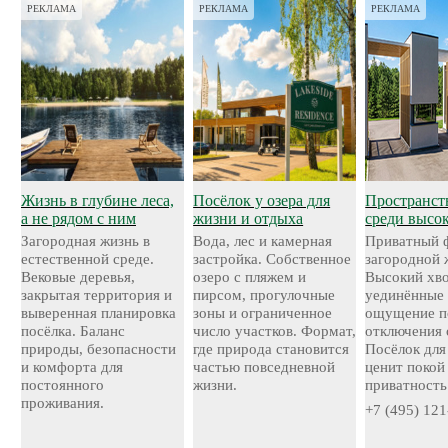
РЕКЛАМА
РЕКЛАМА
РЕКЛАМА
Жизнь в глубине леса,
Посёлок у озера для
Пространст
а не рядом с ним
жизни и отдыха
среди высо
Загородная жизнь в
Вода, лес и камерная
Приватный 
естественной среде.
застройка. Собственное
загородной 
Вековые деревья,
озеро с пляжем и
Высокий хво
закрытая территория и
пирсом, прогулочные
уединённые 
выверенная планировка
зоны и ограниченное
ощущение п
посёлка. Баланс
число участков. Формат,
отключения 
природы, безопасности
где природа становится
Посёлок для 
и комфорта для
частью повседневной
ценит покой
постоянного
жизни.
приватность
проживания.
+7 (495) 121