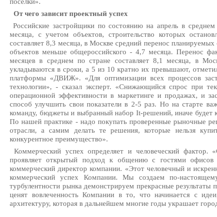
поселки».
От чего зависит проектный успех
Российские застройщики по состоянию на апрель в среднем 
месяца, с учетом объектов, строительство которых останов
составляет 8,3 месяца, в Москве средний перенос планируемых
объектов меньше общероссийского - 4,7 месяца. Перенос фак
месяцев в среднем по стране составляет 8,1 месяца, в Мос
укладываются в сроки, а 5 из 10 кратно их превышают, отмет
платформы «ДВИЖ». «Для оптимизации всех процессов зас
технологии», - сказал эксперт. «Снижающийся спрос при т
операционной эффективности в маркетинге и продажах, и з
способ улучшить свои показатели в 2-5 раз. Но на старте в
команду, бюджеты и выбранный набор It-решений, иначе будет к
По нашей практике - надо покупать проверенные рыночные ре
отрасли, а самим делать те решения, которые нельзя куп
конкурентное преимущество».
Коммерческий успех определяет и человеческий фактор. 
проявляет открытый подход к общению с гостями офисов п
коммерческий директор компании. «Этот человечный и искрен
коммерческий успех Компании. Мы создаем по-настоящем
турбулентности рынка демонстрируем прекрасные результаты 
ценят вовлеченность Компании в то, что начинается с идеи
архитектуру, которая в дальнейшем многие годы украшает горо