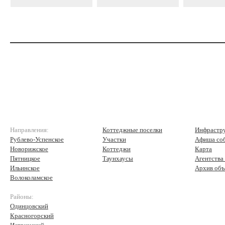
Направления:
Коттеджные поселки
Инфрастр
Рублево-Успенское
Участки
Афиша со
Новорижское
Коттеджи
Карта
Пятницкое
Таунхаусы
Агентства
Ильинское
Архив объ
Волоколамское
Районы:
Одинцовский
Красногорский