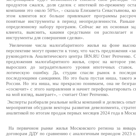
продуктов сжался, доля сделок с ипотекой по-прежнему ост
компании это около 50%», - сказала Елизавета Севастьянова, 
этом клиентов все больше привлекают программы рассроч
понятные инструменты в период неопределенности. Раньш
определенному набору программ. Сейчас же их основная зад
клиента, выяснить, какими средствами он располагает и
инструменты для совершения сделки».
Увеличение числа малогабаритного жилья на фоне высоки
перспективе могут привести к тому, что часть предложения «за
руководитель Аналитического центра IRN.RU Олег Репченко. 
предложения малогабаритного жилья, спрос на которое ув
выросших до заградительного уровня ипотечных ставок.
логическую ошибку. Да, студии спасли рынок в послед
последующими санкциями. Но это была пустая ниша, такого ж
России. Но эта ниша, мы прекрасно понимаем, она не безгра
«соскочит» с этого направления и начнет переформатировать с
на мой взгляд, выиграет», – считает Олег Репченко.
Эксперты разбирали реальные кейсы компаний и делились опыт
мероприятия обсудили векторы развития девелопмента, страте
аналитикой по итогам продаж первых месяцев 2024 года в Моск
На первичном рынке жилья Московского региона за январь-
договорам ДДУ по сравнению с аналогичным периодом 2023 г. с