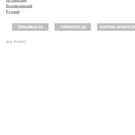
Истринский
Волоколамский
Рузский
код блока: