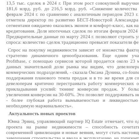
13,5 тыс. сделок в 2024 г. При этом рост совокупной выручк
181,6 млрд. руб. до 216,5 млрд. руб. «Снижение количества
феврале 2024 г. по сравнению с аналогичным периодом 2023 г.
отметила директор по развитию БЕСТ-Новострой Александра
сегментами ожидаемо оказались эконом и комфорт-класс, как н
кредитования. Доля ипотечных сделок по итогам февраля 2024 
Предварительные данные по марту 2024 г. позволяют строить 
спроса: количество сделок традиционно превысит показатели фев
Спрос на покупку недвижимости зависит от множества фактор
стратегию динамичного ценообразования. Еще одним уча
Profitbase, с помощью сервисов которой продается около 23
данных значительной доли рынка мы видим, что девелопер
коммерческих подразделений, - сказала Оксана Дунина, co-foun
поддержания планового темпа продаж и в то же время для с
девелоперам критично перестраивать работу коммерческих 
прикладывания усилий: тюнинг конверсии продаж. У боль
увеличения конверсии на 30-60%. Это позволит поддерживать 
- более глубокая работа вымываемостью и ликвидностью 
необходимую маржинальность».
Актуальность новых проектов
Юнна Эрвиц, управляющий партнер IQ Estate отмечает, что о
проекта на рынке недвижимости – способность сочетать
современной цивилизации и новые веяния, могут стать настоящ
завершения строительства и ввода в эксплуатацию, на горизон