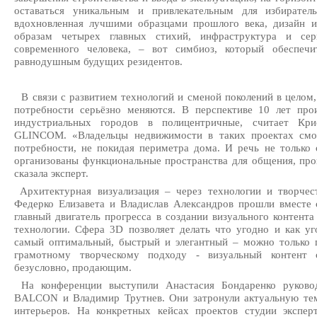
оставаться уникальным и привлекательным для избиратель
вдохновленная лучшими образцами прошлого века, дизайн 
образам четырех главных стихий, инфраструктура и се
современного человека, – вот симбиоз, который обеспечи
равнодушным будущих резидентов.
В связи с развитием технологий и сменой поколений в целом
потребности серьёзно меняются. В перспективе 10 лет пр
индустриальных городов в полицентричные, считает Кри
GLINCOM. «Владельцы недвижимости в таких проектах смог
потребности, не покидая периметра дома. И речь не только 
организованы функциональные пространства для общения, про
сказала эксперт.
Архитектурная визуализация – через технологии и творче
Федерко Елизавета и Владислав Александров прошли вместе 
главный двигатель прогресса в создании визуального контента
технологии. Сфера 3D позволяет делать что угодно и как у
самый оптимальный, быстрый и элегантный – можно только п
грамотному творческому подходу - визуальный контент 
безусловно, продающим.
На конференции выступили Анастасия Бондаренко руковод
BALCON и Владимир Трутнев. Они затронули актуальную те
интерьеров. На конкретных кейсах проектов студии экспе