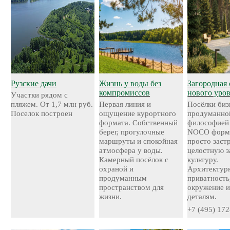
Рузские дачи
Жизнь у воды без
Загородная 
компромиссов
нового уро
Участки рядом с
пляжем. От 1,7 млн руб.
Первая линия и
Посёлки биз
Поселок построен
ощущение курортного
продуманно
формата. Собственный
философией
берег, прогулочные
NOCO форми
маршруты и спокойная
просто застр
атмосфера у воды.
целостную 
Камерный посёлок с
культуру.
охраной и
Архитектурн
продуманным
приватность
пространством для
окружение и
жизни.
деталям.
+7 (495) 172