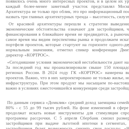
появилось очень много интересных проектов, и в целом их у
каждый более-менее заметный участок представлял Моск
Архитектура не только про облик, это про информационный по
назвать три главных архитектурных тренда – высотность, силуэ
От красивой архитектуры перешли к стратегии выведени
экономические обстоятельства означают для застройщиков, 
финансирования в ближайшее время не предвидится, а рыночна
самое время мы видим перспективы рынка и продолжаем иска
портфеля проектов, которые стартуют на горизонте одного-дву
нормальным значениям, отметил спикер конференции Дмит
директор «КОРТРОС».
«Сегодняшние условия экономической нестабильности дают на
За последний год мы проанализировали свыше 150 площадо
регионах России. В 2024 году ГК «КОРТРОС» намерена вы
проектов. Важно, что в них запроектировано не только жилье, 
инфраструктура. При этом продукт мы насыщаем по-настоя
важно в условиях ожесточившейся конкуренции среди застройщи
По данным сервиса «Домклик» средний доход заемщика семейн
80% - с 55 до 99 тысяч рублей. На фоне изменений в сфере
продолжат искать новые инструменты для стимуляции спро
программы рассрочки. С 5 апреля Сбербанк снизил разме
застройщиков при выдаче льготной ипотеки в сегментах,
застройщиков будет возможность снизить свои расходы. «