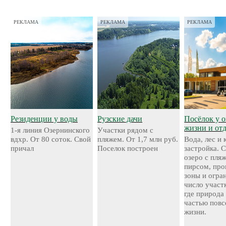
РЕКЛАМА
РЕКЛАМА
РЕКЛАМА
Резиденции у воды
Рузские дачи
Посёлок у о
жизни и от
1-я линия Озернинского
Участки рядом с
вдхр. От 80 соток. Свой
пляжем. От 1,7 млн руб.
Вода, лес и
причал
Поселок построен
застройка. 
озеро с пля
пирсом, про
зоны и огра
число участ
где природа
частью повс
жизни.