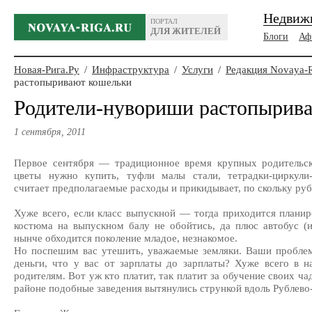
Недвиж
ПОРТАЛ
ДЛЯ ЖИТЕЛЕЙ
Блоги
Аф
Новая-Рига.Ру
/
Инфраструктура
/
Услуги
/
Редакция Novaya-
растопыривают кошельки
Родители-нувориши растопырив
1 сентября, 2011
Первое сентября — традиционное время крупных родительск
цветы нужно купить, туфли малы стали, тетрадки-циркули
считает предполагаемые расходы и прикидывает, по скольку руб
Хуже всего, если класс выпускной — тогда приходится планиро
костюма на выпускном балу не обойтись, да плюс автобус (и
нынче обходится поколение младое, незнакомое.
Но поспешим вас утешить, уважаемые земляки. Ваши проблем
деньги, что у вас от зарплаты до зарплаты? Хуже всего в 
родителям. Вот уж кто платит, так платит за обучение своих ч
районе подобные заведения вытянулись стрункой вдоль Рублево