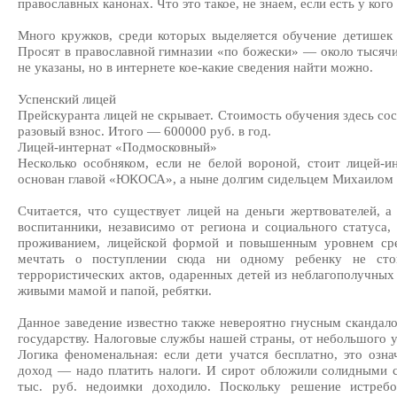
православных канонах. Что это такое, не знаем, если есть у ко
Много кружков, среди которых выделяется обучение детишек
Просят в православной гимназии «по божески» — около тысячи
не указаны, но в интернете кое-какие сведения найти можно.
Успенский лицей
Прейскуранта лицей не скрывает. Стоимость обучения здесь сос
разовый взнос. Итого — 600000 руб. в год.
Лицей-интернат «Подмосковный»
Несколько особняком, если не белой вороной, стоит лицей-и
основан главой «ЮКОСА», а ныне долгим сидельцем Михаи
Считается, что существует лицей на деньги жертвователей, а
воспитанники, независимо от региона и социального статуса
проживанием, лицейской формой и повышенным уровнем сре
мечтать о поступлении сюда ни одному ребенку не ст
террористических актов, одаренных детей из неблагополучны
живыми мамой и папой, ребятки.
Данное заведение известно также невероятно гнусным скандал
государству. Налоговые службы нашей страны, от небольшого у
Логика феноменальная: если дети учатся бесплатно, это озна
доход — надо платить налоги. И сирот обложили солидными 
тыс. руб. недоимки доходило. Поскольку решение истребо