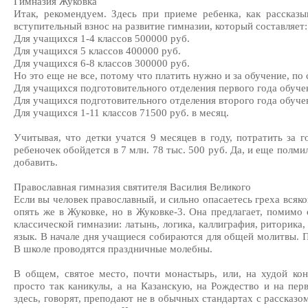
Гимназия Жуковка
Итак, рекомендуем. Здесь при приеме ребенка, как рассказы
вступительный взнос на развитие гимназии, который составляет:
Для учащихся 1-4 классов 500000 руб.
Для учащихся 5 классов 400000 руб.
Для учащихся 6-8 классов 300000 руб.
Но это еще не все, потому что платить нужно и за обучение, п
Для учащихся подготовительного отделения первого года обучен
Для учащихся подготовительного отделения второго года обучен
Для учащихся 1-11 классов 71500 руб. в месяц.
Учитывая, что детки учатся 9 месяцев в году, потратить за 
ребеночек обойдется в 7 млн. 78 тыс. 500 руб. Да, и еще полми
добавить.
Православная гимназия святителя Василия Великого
Если вы человек православный, и сильно опасаетесь греха всяко
опять же в Жуковке, но в Жуковке-3. Она предлагает, помим
классической гимназии: латынь, логика, каллиграфия, риторика
язык. В начале дня учащиеся собираются для общей молитвы. П
В школе проводятся праздничные молебны.
В общем, святое место, почти монастырь, или, на худой кон
просто так каникулы, а на Казанскую, на Рождество и на пе
здесь, говорят, преподают не в обычных стандартах с рассказо