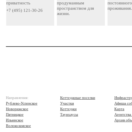
приватность
продуманным
постоянног
пространством для
проживания
+7 (495) 121-30-26
жизни.
Направления:
Коттеджные поселки
Инфрастр
Рублево-Успенское
Участки
Афиша со
Новорижское
Коттеджи
Карта
Пятницкое
Таунхаусы
Агентства
Ильинское
Архив объ
Волоколамское