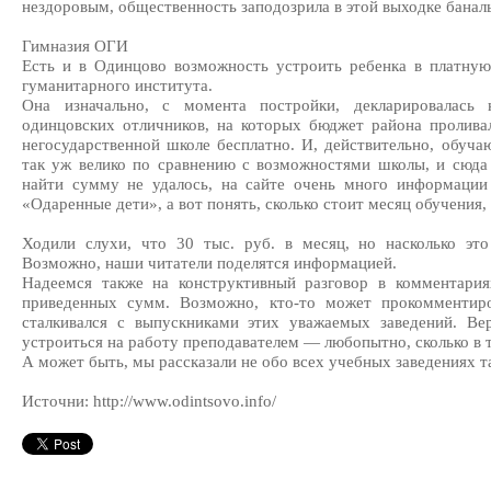
нездоровым, общественность заподозрила в этой выходке банал
Гимназия ОГИ
Есть и в Одинцово возможность устроить ребенка в платную
гуманитарного института.
Она изначально, с момента постройки, декларировалась 
одинцовских отличников, на которых бюджет района пролива
негосударственной школе бесплатно. И, действительно, обуч
так уж велико по сравнению с возможностями школы, и сюда 
найти сумму не удалось, на сайте очень много информации
«Одаренные дети», а вот понять, сколько стоит месяц обучения,
Ходили слухи, что 30 тыс. руб. в месяц, но насколько э
Возможно, наши читатели поделятся информацией.
Надеемся также на конструктивный разговор в комментари
приведенных сумм. Возможно, кто-то может прокомментиро
сталкивался с выпускниками этих уважаемых заведений. Вер
устроиться на работу преподавателем — любопытно, сколько в 
А может быть, мы рассказали не обо всех учебных заведениях т
Источни: http://www.odintsovo.info/