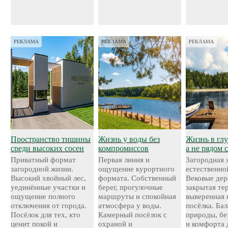
РЕКЛАМА
РЕКЛАМА
РЕКЛАМА
Пространство тишины
Жизнь у воды без
Жизнь в глу
среди высоких сосен
компромиссов
а не рядом 
Приватный формат
Первая линия и
Загородная 
загородной жизни.
ощущение курортного
естественно
Высокий хвойный лес,
формата. Собственный
Вековые дер
уединённые участки и
берег, прогулочные
закрытая те
ощущение полного
маршруты и спокойная
выверенная 
отключения от города.
атмосфера у воды.
посёлка. Ба
Посёлок для тех, кто
Камерный посёлок с
природы, бе
ценит покой и
охраной и
и комфорта 