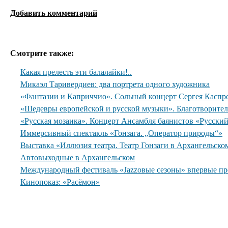
Добавить комментарий
Смотрите также:
Какая прелесть эти балалайки!..
Микаэл Таривердиев: два портрета одного художника
«Фантазии и Каприччио». Сольный концерт Сергея Каспр
«Шедевры европейской и русской музыки». Благотворите
«Русская мозаика». Концерт Ансамбля баянистов «Русски
Иммерсивный спектакль «Гонзага. „Оператор природы“»
Выставка «Иллюзия театра. Театр Гонзаги в Архангельско
Автовыходные в Архангельском
Международный фестиваль «Jazzовые сезоны» впервые пр
Кинопоказ: «Расёмон»