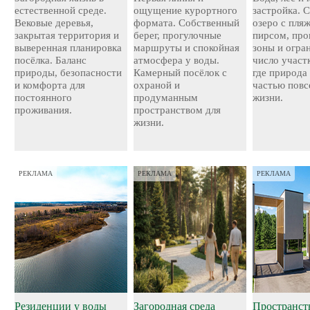
естественной среде.
ощущение курортного
застройка. 
Вековые деревья,
формата. Собственный
озеро с пля
закрытая территория и
берег, прогулочные
пирсом, про
выверенная планировка
маршруты и спокойная
зоны и огра
посёлка. Баланс
атмосфера у воды.
число участ
природы, безопасности
Камерный посёлок с
где природа
и комфорта для
охраной и
частью повс
постоянного
продуманным
жизни.
проживания.
пространством для
жизни.
РЕКЛАМА
РЕКЛАМА
РЕКЛАМА
Резиденции у воды
Загородная среда
Пространст