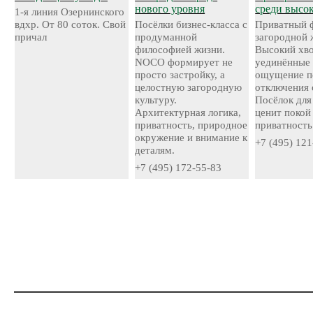
нового уровня
среди высо
1-я линия Озернинского
вдхр. От 80 соток. Свой
Посёлки бизнес-класса с
Приватный 
причал
продуманной
загородной 
философией жизни.
Высокий хво
NOCO формирует не
уединённые 
просто застройку, а
ощущение п
целостную загородную
отключения 
культуру.
Посёлок для 
Архитектурная логика,
ценит покой
приватность, природное
приватность
окружение и внимание к
+7 (495) 121
деталям.
+7 (495) 172-55-83