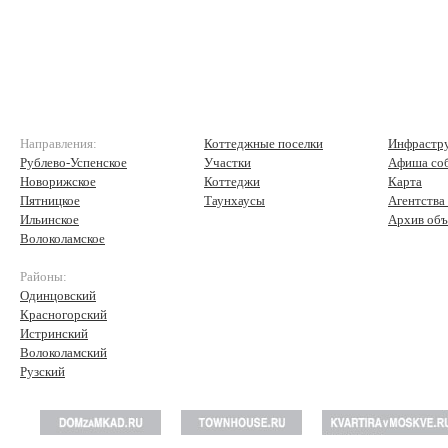
Направления:
Коттеджные поселки
Инфрастр
Рублево-Успенское
Участки
Афиша со
Новорижское
Коттеджи
Карта
Пятницкое
Таунхаусы
Агентства
Ильинское
Архив объ
Волоколамское
Районы:
Одинцовский
Красногорский
Истринский
Волоколамский
Рузский