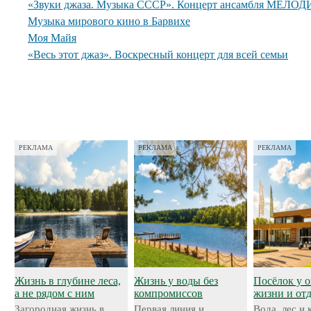
«Звуки джаза. Музыка СССР». Концерт ансамбля МЕЛОДИ
Музыка мирового кино в Барвихе
Моя Майя
«Весь этот джаз». Воскресный концерт для всей семьи
РЕКЛАМА
РЕКЛАМА
РЕКЛАМА
Жизнь в глубине леса,
Жизнь у воды без
Посёлок у о
а не рядом с ним
компромиссов
жизни и от
Загородная жизнь в
Первая линия и
Вода, лес и