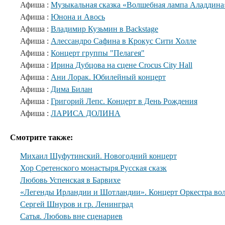
Афиша :
Музыкальная сказка «Волшебная лампа Аладдина
Афиша :
Юнона и Авось
Афиша :
Владимир Кузьмин в Backstage
Афиша :
Алессандро Сафина в Крокус Сити Холле
Афиша :
Концерт группы "Пелагея"
Афиша :
Ирина Дубцова на сцене Crocus City Hall
Афиша :
Ани Лорак. Юбилейный концерт
Афиша :
Дима Билан
Афиша :
Григорий Лепс. Концерт в День Рождения
Афиша :
ЛАРИСА ДОЛИНА
Смотрите также:
Михаил Шуфутинский. Новогодний концерт
Хор Сретенского монастыря.Русская сказк
Любовь Успенская в Барвихе
«Легенды Ирландии и Шотландии». Концерт Оркестра вол
Сергей Шнуров и гр. Ленинград
Сатья. Любовь вне сценариев