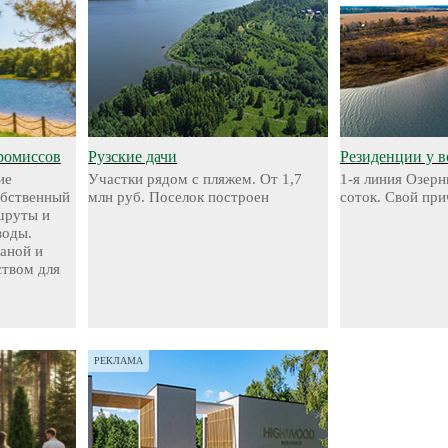
ромиссов
Рузские дачи
Резиденции у 
ие
Участки рядом с пляжем. От 1,7
1-я линия Озерн
обственный
млн руб. Поселок построен
соток. Свой при
шруты и
воды.
аной и
твом для
РЕКЛАМА