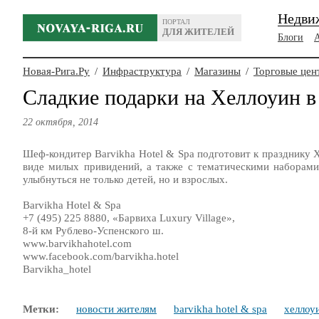
Недви
ПОРТАЛ
ДЛЯ ЖИТЕЛЕЙ
Блоги
Новая-Рига.Ру
/
Инфраструктура
/
Магазины
/
Торговые цен
Сладкие подарки на Хеллоуин в 
22 октября, 2014
Шеф-кондитер Barvikha Hotel & Spa подготовит к празднику Х
виде милых привидений, а также с тематическими наборами
улыбнуться не только детей, но и взрослых.
Barvikha Hotel & Spa
+7 (495) 225 8880, «Барвиха Luxury Village»,
8-й км Рублево-Успенского ш.
www.barvikhahotel.com
www.facebook.com/barvikha.hotel
Barvikha_hotel
Метки:
новости жителям
barvikha hotel & spa
хеллоу