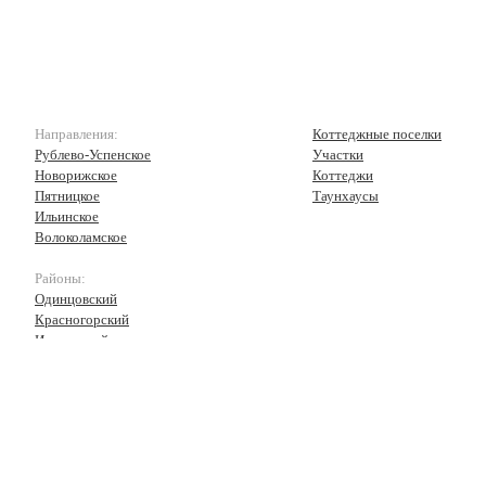
Направления:
Коттеджные поселки
Рублево-Успенское
Участки
Новорижское
Коттеджи
Пятницкое
Таунхаусы
Ильинское
Волоколамское
Районы:
Одинцовский
Красногорский
Истринский
Волоколамский
Рузский