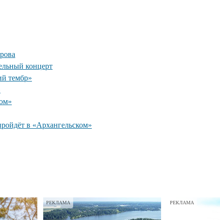
рова
ельный концерт
ий тембр»
»
ком»
пройдёт в «Архангельском»
РЕКЛАМА
РЕКЛАМА