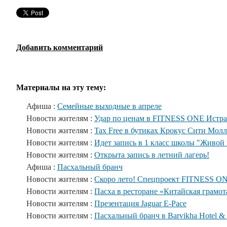
Добавить комментарий
Материалы на эту тему:
Афиша :
Семейные выходные в апреле
Новости жителям :
Удар по ценам в FITNESS ONE Истра
Новости жителям :
Tax Free в бутиках Крокус Сити Молл
Новости жителям :
Идет запись в 1 класс школы "Живой
Новости жителям :
Открыта запись в летний лагерь!
Афиша :
Пасхальный бранч
Новости жителям :
Скоро лето! Спецпроект FITNESS O
Новости жителям :
Пасха в ресторане «Китайская грамот
Новости жителям :
Презентация Jaguar E-Pace
Новости жителям :
Пасхальный бранч в Barvikha Hotel &