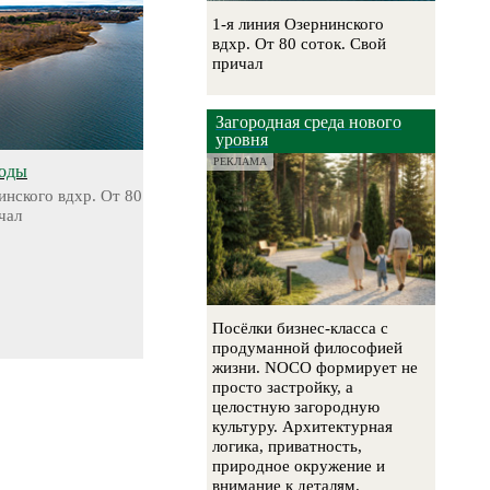
1-я линия Озернинского
вдхр. От 80 соток. Свой
причал
Загородная среда нового
уровня
РЕКЛАМА
воды
инского вдхр. От 80
чал
Посёлки бизнес-класса с
продуманной философией
жизни. NOCO формирует не
просто застройку, а
целостную загородную
культуру. Архитектурная
логика, приватность,
природное окружение и
внимание к деталям.