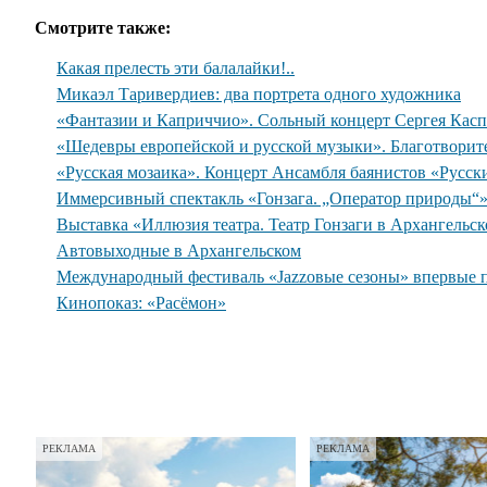
Смотрите также:
Какая прелесть эти балалайки!..
Микаэл Таривердиев: два портрета одного художника
«Фантазии и Каприччио». Сольный концерт Сергея Касп
«Шедевры европейской и русской музыки». Благотворит
«Русская мозаика». Концерт Ансамбля баянистов «Русск
Иммерсивный спектакль «Гонзага. „Оператор природы“
Выставка «Иллюзия театра. Театр Гонзаги в Архангельс
Автовыходные в Архангельском
Международный фестиваль «Jazzовые сезоны» впервые 
Кинопоказ: «Расёмон»
РЕКЛАМА
РЕКЛАМА