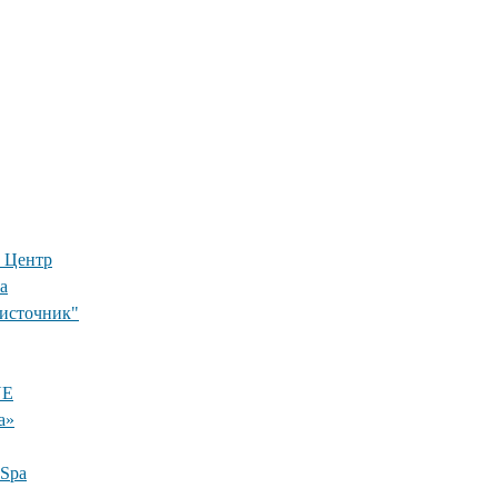
 Центр
а
 источник"
NE
а»
 Spa