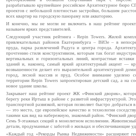
разрабатывало крупнейшее российское Архитектурное бюро С
проектов с небольшой плотностью застройки, большим рассто
всех квартир на городскую панораму или акваторию.
И конечно, мы не могли не включить в наш рейтинг проект
называем ярких представителей.
Следующий участник рейтинга - Repin Towers. Жилой компл
привлекательных районов Екатеринбурга – ВИЗе – в непосре
пруда, парка развлечений Радуга и центра города. Архитект
прочтению стиля конструктивизм, которым так богат индустри
вертикальных и горизонтальных линий, контрастные вставки
зданий и, наконец, самый яркий архитектурный акцент — кр
возвышенности делает его выразительной архитектурной доми
город, лесной массив и пруд. Особое внимание уделено с
территории Repin Towers запроектирован детский сад, а на с
новое здание школы.
Закрывает наш рейтинг проект ЖК «Финский дворик», которы
берегу реки Иртыш в районе с развитой инфраструктурой. Эт
транспортной развязкой, которая позволяет быстро добраться 
— это место, где европейское качество и технологии соседс
такими как вид на набережную, знакомый район. “Финский двор
Семь 9-этажных секций в монолитном исполнении. Живописный 
детали, продуманные с заботой о жильцах и обеспечивающие уд
«Каждый год «Рекорды Рынка Недвижимости» расширяют ге