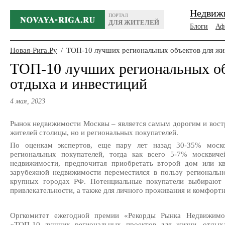
Недвиж
ПОРТАЛ
ДЛЯ ЖИТЕЛЕЙ
Блоги
Аф
Новая-Рига.Ру
/
ТОП-10 лучших региональных объектов для жиз
ТОП-10 лучших региональных об
отдыха и инвестиций
4 мая, 2023
Рынок недвижимости Москвы – является самым дорогим и востр
жителей столицы, но и региональных покупателей.
По оценкам экспертов, еще пару лет назад 30-35% моско
региональных покупателей, тогда как всего 5-7% москвиче
недвижимости, предпочитая приобретать второй дом или к
зарубежной недвижимости переместился в пользу регионально
крупных городах РФ. Потенциальные покупатели выбирают 
привлекательности, а также для личного проживания и комфорт
Оргкомитет ежегодной премии «Рекорды Рынка Недвижимос
«ТОП-10 лучших региональных проектов для жизни, отдыха