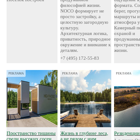
философией жизни.
формата. С
NOCO формирует не
берег, прог
просто застройку, а
маршруты и
целостную загородную
атмосфера у
культуру.
Камерный по
Архитектурная логика,
охраной и
приватность, природное
продуманн
окружение и внимание к
пространств
деталям.
жизни.
+7 (495) 172-55-83
РЕКЛАМА
РЕКЛАМА
РЕКЛАМА
Пространство тишины
Жизнь в глубине леса,
Резиденции
среди высоких сосен
а не рядом с ним