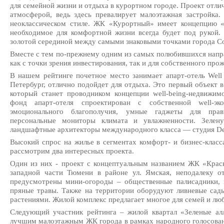
для семейной жизни и отдыха в курортном городе. Проект отли
атмосферой, ведь здесь превалирует малоэтажная застройка
неоклассическом стиле. ЖК «Курортный» имеет концепцию «г
необходимое для комфортной жизни всегда будет под рукой.
золотой серединой между самыми знаковыми точками города С
Вместе с тем по-прежнему одним из самых полюбившихся напр
как с точки зрения инвестирования, так и для собственного про
В нашем рейтинге почетное место занимает апарт-отель Well
Петербург, отлично подойдет для отдыха. Это первый объект 
который станет проводником концепции well-being-недвижи
фонд апарт-отеля спроектирован с собственной well-э
эмоционального благополучия, умные гаджеты для прав
персональные мониторы климата и увлажненности. Зелену
ландшафтные архитекторы международного класса — студия De
Высокий спрос на жилье в сегментах комфорт- и бизнес-клас
рассмотрим два интересных проекта.
Один из них - проект с концептуальным названием ЖК «Крас
западной части Тюмени в районе ул. Ямская, неподалеку о
предусмотрены мини-огороды – общественные палисадники,
пряные травы. Также на территории оборудуют ливневые сад
растениями. Жилой комплекс предлагает многое для семей и люб
Следующий участник рейтинга – жилой квартал «Зеленые ал
лучшим малоэтажным ЖК города в рамках народного голосовани