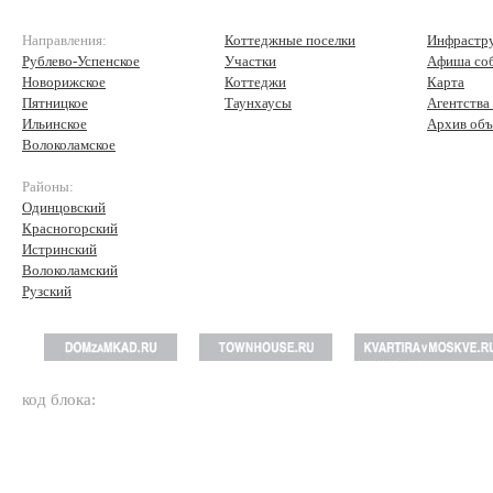
Направления:
Коттеджные поселки
Инфрастр
Рублево-Успенское
Участки
Афиша со
Новорижское
Коттеджи
Карта
Пятницкое
Таунхаусы
Агентства
Ильинское
Архив объ
Волоколамское
Районы:
Одинцовский
Красногорский
Истринский
Волоколамский
Рузский
код блока: