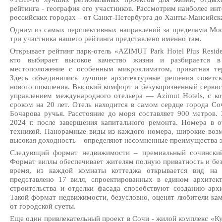
рейтинга - география его участников. Рассмотрим наиболее и
российских городах – от Санкт-Петербурга до Ханты-Мансийск
Одним из самых перспективных направлений за пределами Мос
три участника нашего рейтинга представлено именно там.
Открывает рейтинг парк-отель «AZIMUT Park Hotel Plus Reside
кто выбирает высокое качество жизни и разбирается в
местоположение с особенным микроклиматом, приватная те
Здесь объединились лучшие архитектурные решения советс
нового поколения. Высокий комфорт и безукоризненный серви
управлением международного отельера — Azimut Hotels, с ко
сроком на 20 лет. Отель находится в самом сердце города Со
Бочарова ручья. Расстояние до моря составляет 900 метров. 
2024 г. после завершения капитального ремонта. Номера в 
техникой. Панорамные виды из каждого номера, широкие возм
высокая доходность – определяют несомненные преимущества э
Следующий формат недвижимости – премиальный сочинский
Формат виллы обеспечивает жителям полную приватность и без
время, из каждой комнаты коттеджа открывается вид на
представлено 17 вилл, спроектированных в едином архитек
строительства и отделки фасада способствуют созданию архи
Такой формат недвижимости, безусловно, оценят любители кам
от городской суеты.
Еще один привлекательный проект в Сочи - жилой комплекс «К