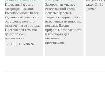
1-я линия О
Приватный формат
Загородная жизнь в
вдхр. От 80
загородной жизни.
естественной среде.
причал
Высокий хвойный лес,
Вековые деревья,
уединённые участки и
закрытая территория и
ощущение полного
выверенная планировка
отключения от города.
посёлка. Баланс
Посёлок для тех, кто
природы, безопасности
ценит покой и
и комфорта для
приватность
постоянного
проживания.
+7 (495) 121-30-26