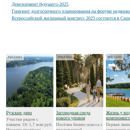
Девелопмент будущего-2025
Горизонт долгосрочного планирования на форуме нед
Всероссийский жилищный конгресс 2025 состоится в Сир
РЕКЛАМА
РЕКЛАМА
РЕКЛАМА
Рузские дачи
Загородная среда
Жизнь у во
нового уровня
компромисс
Участки рядом с
пляжем. От 1,7 млн руб.
Посёлки бизнес-класса с
Первая лини
Поселок построен
продуманной
ощущение к