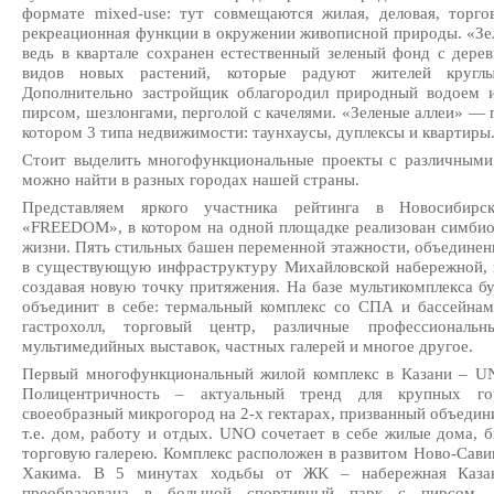
формате mixed-use: тут совмещаются жилая, деловая, торгов
рекреационная функции в окружении живописной природы. «Зел
ведь в квартале сохранен естественный зеленый фонд с дере
видов новых растений, которые радуют жителей круглы
Дополнительно застройщик облагородил природный водоем и 
пирсом, шезлонгами, перголой с качелями. «Зеленые аллеи» —
котором 3 типа недвижимости: таунхаусы, дуплексы и квартиры
Стоит выделить многофункциональные проекты с различными 
можно найти в разных городах нашей страны.
Представляем яркого участника рейтинга в Новосибирс
«FREEDOM», в котором на одной площадке реализован симбиоз
жизни. Пять стильных башен переменной этажности, объединен
в существующую инфраструктуру Михайловской набережной, 
создавая новую точку притяжения. На базе мультикомплекса бу
объединит в себе: термальный комплекс со СПА и бассейнам
гастрохолл, торговый центр, различные профессиональн
мультимедийных выставок, частных галерей и многое другое.
Первый многофункциональный жилой комплекс в Казани – UN
Полицентричность – актуальный тренд для крупных гор
своеобразный микрогород на 2-х гектарах, призванный объедини
т.е. дом, работу и отдых. UNO сочетает в себе жилые дома, б
торговую галерею. Комплекс расположен в развитом Ново-Савин
Хакима. В 5 минутах ходьбы от ЖК – набережная Казан
преобразована в большой спортивный парк с пирсом. 