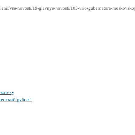
/vse-novosti/19-glavnye-novosti/103-vrio-gubernatora-moskovskoj-o
скотеку
пенский рубеж"