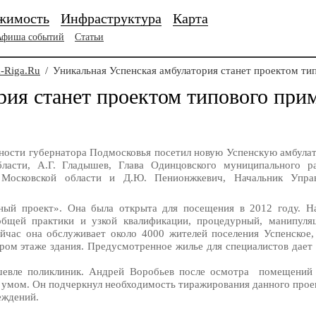
жимость
Инфраструктура
Карта
Афиша событий
Статьи
-Riga.Ru
/
Уникальная Успенская амбулатория станет проектом ти
рия станет проектом типового при
ности губернатора Подмосковья посетил новую Успенскую амбула
ласти, А.Г. Гладышев, Глава Одинцовского муниципального р
 Московской области и Д.Ю. Пенионжкевич, Начальник Управ
ный проект». Она была открыта для посещения в 2012 году. Н
общей практики и узкой квалификации, процедурный, манипул
йчас она обслуживает около 4000 жителей поселения Успенское,
ором этаже здания. Предусмотренное жилье для специалистов дает
ешевле поликлиник. Андрей Воробьев после осмотра помещений
 умом. Он подчеркнул необходимость тиражирования данного проект
еждений.