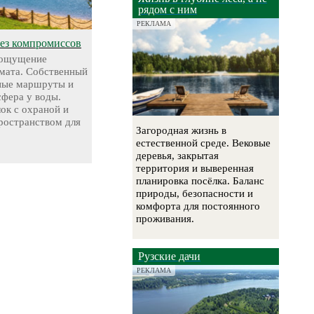
рядом с ним
РЕКЛАМА
без компромиссов
 ощущение
мата. Собственный
чные маршруты и
сфера у воды.
ок с охраной и
остранством для
Загородная жизнь в
естественной среде. Вековые
деревья, закрытая
территория и выверенная
планировка посёлка. Баланс
природы, безопасности и
комфорта для постоянного
проживания.
Рузские дачи
РЕКЛАМА