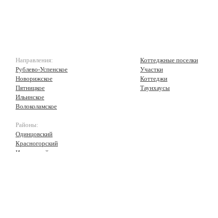
Направления:
Коттеджные поселки
Рублево-Успенское
Участки
Новорижское
Коттеджи
Пятницкое
Таунхаусы
Ильинское
Волоколамское
Районы:
Одинцовский
Красногорский
Истринский
Волоколамский
Рузский