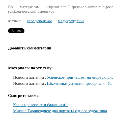
По материалам издания:http://uspenskoe-admin.ru/o-poselenii
selskom-poselenii-uspenskoe
Метки:
село успенское
медучреждение
Добавить комментарий
Материалы на эту тему:
Новости жителям :
Успенское приглашает на ледовую ди
Новости жителям :
Школьники успешно преодолели "Ус
Смотрите также:
Какая прелесть эти балалайки!..
Микаэл Таривердиев: два портрета одного художника