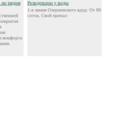
а не рядом
Резиденции у воды
1-я линия Озернинского вдхр. От 80
ественной
соток. Свой причал
 закрытая
я
анс
и комфорта
ания.