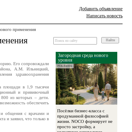
Добавить объявление
Написать новость
пового применения
менения
Найти
Загородная среда нового
уровня
торию. Его сопровождали
РЕКЛАМА
айона, А.М. Ильницкий,
ления здравоохранения
а площади в 1,9 тысячи
яционный и прививочный
 800 из которых – дети.
 возможность обеспечить
Посёлки бизнес-класса с
 и общения с врачами и
продуманной философией
а и заявил, что только в
жизни. NOCO формирует не
просто застройку, а