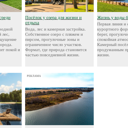
среди
Посёлок у озера для жизни и
Жизнь у воды 
отдыха
Первая линия и
родной
Вода, лес и камерная застройка.
курортного фор
 лес,
Собственное озеро с пляжем и
берег, прогуло
ощущение
пирсом, прогулочные зоны и
спокойная атмо
города.
ограниченное число участков.
Камерный посёл
нит покой и
Формат, где природа становится
продуманным пр
частью повседневной жизни.
жизни.
РЕКЛАМА