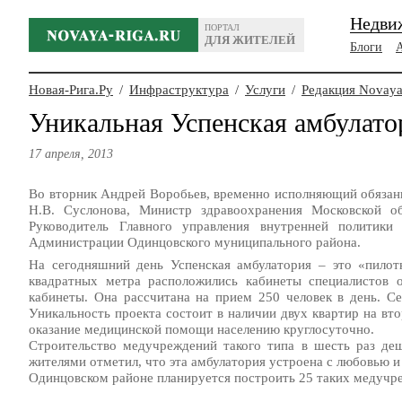
Недви
ПОРТАЛ
ДЛЯ ЖИТЕЛЕЙ
Блоги
Новая-Рига.Ру
/
Инфраструктура
/
Услуги
/
Редакция Novaya
Уникальная Успенская амбулато
17 апреля, 2013
Во вторник Андрей Воробьев, временно исполняющий обязан
Н.В. Суслонова, Министр здравоохранения Московской об
Руководитель Главного управления внутренней политики
Администрации Одинцовского муниципального района.
На сегодняшний день Успенская амбулатория – это «пилот
квадратных метра расположились кабинеты специалистов 
кабинеты. Она рассчитана на прием 250 человек в день. Се
Уникальность проекта состоит в наличии двух квартир на вт
оказание медицинской помощи населению круглосуточно.
Строительство медучреждений такого типа в шесть раз д
жителями отметил, что эта амбулатория устроена с любовью и
Одинцовском районе планируется построить 25 таких медучр