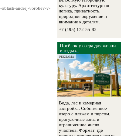
целостную загородную
культуру. Архитектурная
blasti-andrej-vorobev-v-
логика, приватность,
природное окружение и
внимание к деталям.
+7 (495) 172-55-83
Посёлок у озера для жизни
и отдыха
РЕКЛАМА
Вода, лес и камерная
застройка. Собственное
озеро с пляжем и пирсом,
прогулочные зоны и
ограниченное число
участков. Формат, где
природа становится частью