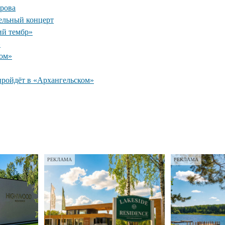
рова
ельный концерт
ий тембр»
»
ком»
пройдёт в «Архангельском»
РЕКЛАМА
РЕКЛАМА