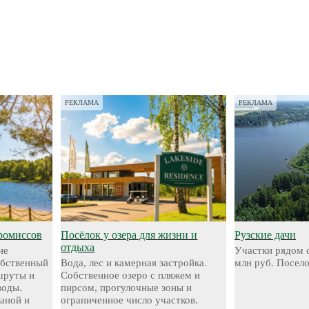
РЕКЛАМА
РЕКЛАМА
ромиссов
Посёлок у озера для жизни и
Рузские дачи
отдыха
ие
Участки рядом с
обственный
Вода, лес и камерная застройка.
млн руб. Посел
шруты и
Собственное озеро с пляжем и
воды.
пирсом, прогулочные зоны и
аной и
ограниченное число участков.