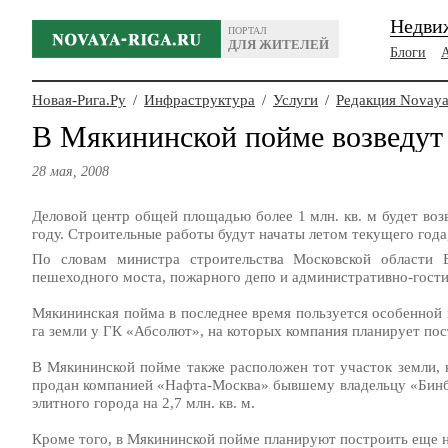
Недви
ПОРТАЛ
ДЛЯ ЖИТЕЛЕЙ
Блоги
Новая-Рига.Ру
/
Инфраструктура
/
Услуги
/
Редакция Novaya
В Мякининской пойме возведут
28 мая, 2008
Деловой центр общей площадью более 1 млн. кв. м будет во
году. Строительные работы будут начаты летом текущего года
По словам министра строительства Московской области 
пешеходного моста, пожарного депо и административно-гости
Мякининская пойма в последнее время пользуется особенной 
га земли у ГК «Абсолют», на которых компания планирует пос
В Мякининской пойме также расположен тот участок земли, 
продан компанией «Нафта-Москва» бывшему владельцу «Бинба
элитного города на 2,7 млн. кв. м.
Кроме того, в Мякининской пойме планируют построить еще 