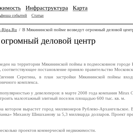
жимость
Инфраструктура
Карта
Афиша событий
Статьи
-Riga.Ru
/
В Мякининской пойме возведут огромный деловой цент
 огромный деловой центр
зведен на территории Мякининской поймы в подмосковном городе 
, соответствующее постановление приняло правительство Московск
Евгения Серегина, в план застройки Мякининской поймы вход
ничного комплекса.
популярностью у девелоперов: в марте 2008 года компания Mirax 
троить малоэтажный элитный поселок площадью 600 тыс. кв. м.
на котором вырастет город миллионеров Рублево-Архангельское. В
нка» Михаилу Шишханову за 5,3 миллиарда долларов. Проект пре
несколько проектов коммерческой недвижимости.