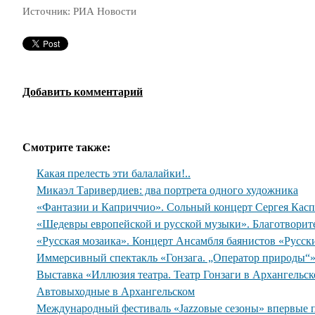
Источник: РИА Новости
Добавить комментарий
Смотрите также:
Какая прелесть эти балалайки!..
Микаэл Таривердиев: два портрета одного художника
«Фантазии и Каприччио». Сольный концерт Сергея Касп
«Шедевры европейской и русской музыки». Благотворит
«Русская мозаика». Концерт Ансамбля баянистов «Русск
Иммерсивный спектакль «Гонзага. „Оператор природы“
Выставка «Иллюзия театра. Театр Гонзаги в Архангельс
Автовыходные в Архангельском
Международный фестиваль «Jazzовые сезоны» впервые 