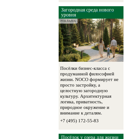
Загородная среда нового
уровня
РЕКЛАМА
Посёлки бизнес-класса с
продуманной философией
жизни. NOCO формирует не
просто застройку, а
целостную загородную
культуру. Архитектурная
логика, приватность,
природное окружение и
внимание к деталям.
+7 (495) 172-55-83
Посёлок у озера для жизни