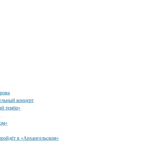
рова
ельный концерт
ий тембр»
»
ком»
пройдёт в «Архангельском»