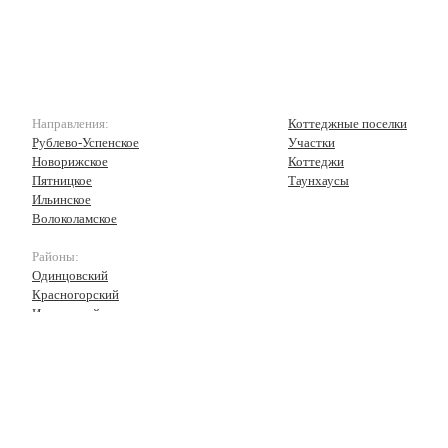
Направления:
Коттеджные поселки
Рублево-Успенское
Участки
Новорижское
Коттеджи
Пятницкое
Таунхаусы
Ильинское
Волоколамское
Районы:
Одинцовский
Красногорский
Истринский
Волоколамский
Рузский