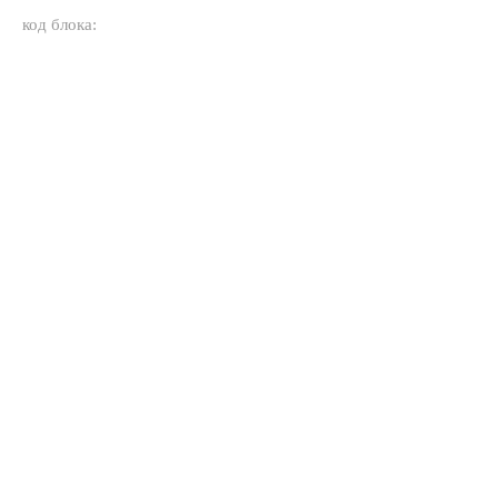
код блока: