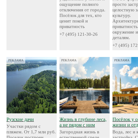
ощущение полного
просто застр
отключения от города.
целостную 
Посёлок для тех, кто
культуру.
ценит покой и
Архитектурн
приватность
приватность
окружение и
+7 (495) 121-30-26
деталям.
+7 (495) 172
РЕКЛАМА
РЕКЛАМА
РЕКЛАМА
Рузские дачи
Жизнь в глубине леса,
Посёлок у о
а не рядом с ним
жизни и от
Участки рядом с
пляжем. От 1,7 млн руб.
Загородная жизнь в
Вода, лес и
Поселок построен
естественной среде.
застройка. 