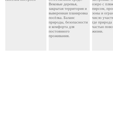
Вековые деревья,
озеро с пля
закрытая территория и
пирсом, про
выверенная планировка
зоны и огра
посёлка. Баланс
число участ
природы, безопасности
где природа
и комфорта для
частью повс
постоянного
жизни.
проживания.