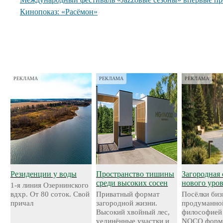
Кинопоказ: «Расёмон»
РЕКЛАМА
РЕКЛАМА
РЕКЛАМА
Резиденции у воды
Пространство тишины
Загородная 
среди высоких сосен
нового уро
1-я линия Озернинского
вдхр. От 80 соток. Свой
Приватный формат
Посёлки биз
причал
загородной жизни.
продуманно
Высокий хвойный лес,
философией
уединённые участки и
NOCO форми