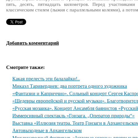
пять, десять, пятнадцать километров. Перед участниками
классическим стилем (лыжня с параллельными колеями), а пото
Добавить комментарий
Смотрите также:
Какая прелесть эти балалайки!..
Микаэл Таривердиев: два портрета одного художника
«Фантазии и Каприччио». Сольный концерт Сергея Каспр
«Шедевры европейской и русской музыки». Благотворите
«Русская мозаика». Концерт Ансамбля баянистов «Русски
Иммерсивный спектакль «Гонзага. „Оператор природы“»
Выставка «Иллюзия театра. Театр Гонзаги в Архангельско
Автовыходные в Архангельском
Международный фестиваль «Jazzовые сезоны» впервые пр