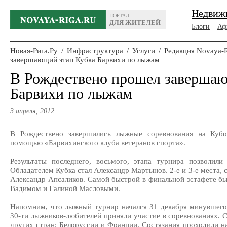
Недвиж
ПОРТАЛ
ДЛЯ ЖИТЕЛЕЙ
Блоги
Аф
Новая-Рига.Ру
/
Инфраструктура
/
Услуги
/
Редакция Novaya-
завершающий этап Кубка Барвихи по лыжам
В Рождествено прошел завершаю
Барвихи по лыжам
3 апреля, 2012
В Рождествено завершились лыжные соревнования на Кубо
помощью «Барвихинского клуба ветеранов спорта».
Результаты последнего, восьмого, этапа турнира позволили
Обладателем Кубка стал Александр Мартынов. 2-е и 3-е места, 
Александр Апсаликов. Самой быстрой в финальной эстафете бы
Вадимом и Галиной Масловыми.
Напомним, что лыжный турнир начался 31 декабря минувшего 
30-ти лыжников-любителей приняли участие в соревнованиях. 
других стран: Белоруссии и Франции. Состязания проходили на