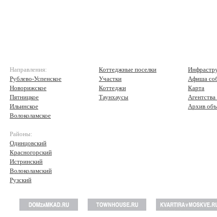
Направления:
Коттеджные поселки
Инфрастр
Рублево-Успенское
Участки
Афиша со
Новорижское
Коттеджи
Карта
Пятницкое
Таунхаусы
Агентства
Ильинское
Архив объ
Волоколамское
Районы:
Одинцовский
Красногорский
Истринский
Волоколамский
Рузский